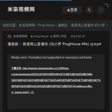
米柒视频网
登录
当前位置：
米柒视频网
Prog House
潘美辰 – 我曾用心爱着你 (Dj小罗 ProgHouse Mix) vj.mp4
>
>
米柒视频网
Prog House
素材vj专区
2023-10-27
潘美辰 – 我曾用心爱着你 (Dj小罗 ProgHouse Mix) vj.mp4
视
Media error: Format(s) not supported or source(s) not found
频
下载文件: http://mqmix.domaincdns.cn:1350/wp-
播
content/uploads/2023/10/%E6%BD%98%E7%BE%8E%E8%BE%B0-
放
%E6%88%91%E6%9B%BE%E7%94%A8%E5%BF%83%E7%88%B1%E7%
器
9D%80%E4%BD%A0-Dj%E5%B0%8F%E7%BD%97-ProgHouse-Mix-
vj_batch.mp4?_=1