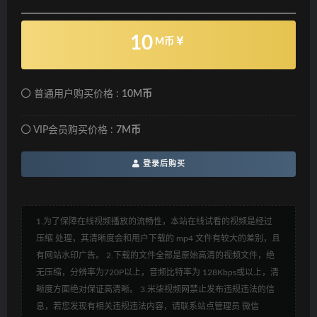
10
M币
普通用户购买价格 :
10M币
VIP会员购买价格 :
7M币
登录后购买
1.为了保障在线视频播放的流畅性，本站在线试看的视频是经过
压缩 处理，其清晰度会和用户下载的 mp4 文件有较大的差别，且
有网站水印广告。 2.下载的文件全部是原始高清的视频文件，绝
无压缩，分辨率为720P以上，音频比特率为 128Kbps或以上，清
晰度方面绝对保证高清晰。 3.米柒视频网禁止发布违规违法的信
息，若您发现有相关违规违法内容，请联系站点管理员 微信