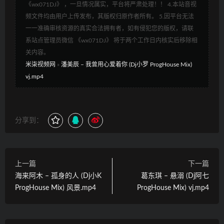
《wx071DJ》 ，一旦情况属实，平台将严肃处理！！ 4.本站音视
频文件均由用户上传发布，其版权归原作者所有。 5.因平台无法
一一准确审核资源的真实合法拥有者，如有侵犯您的版权，请联
系站点管理员微信 《wx071DJ》 将于两个工作日内核实后移除相
关内容。
米柒视频网
»
潘美辰 – 我曾用心爱着你 (Dj小罗 ProgHouse Mix)
vj.mp4
分享到：
上一篇
下一篇
海来阿木 – 孤身的人 (Dj小K
葛东琪 – 悬溺 (Dj阿七
ProgHouse Mix) 风景.mp4
ProgHouse Mix) vj.mp4