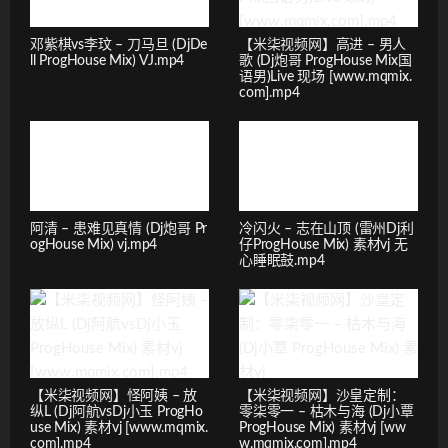
邓紫棋vs李玟 – 刀马旦 (DjDe
【米柒视频网】高进 – 男人
ll ProgHouse Mix) VJ.mp4
歌 (Dj炮哥 ProgHouse Mix国
语男)Live 现场 [www.mqmix.
com].mp4
阿清 – 患难见真情 (Dj炮哥 Pr
冷闪火 – 志在山顶 (雷州Dj利
ogHouse Mix) vj.mp4
仔ProgHouse Mix) 素材vj 无
心睡眠鼓.mp4
【米柒视频网】怪阿姨 – 放
【米柒视频网】沙皇定制：
纵L (Dj阿航vsDj小玉 ProgHo
零柒零一 – 枯木与海 (Dj小覃
use Mix) 素材vj [www.mqmix.
ProgHouse Mix) 素材vj [ww
com].mp4
w.mqmix.com].mp4