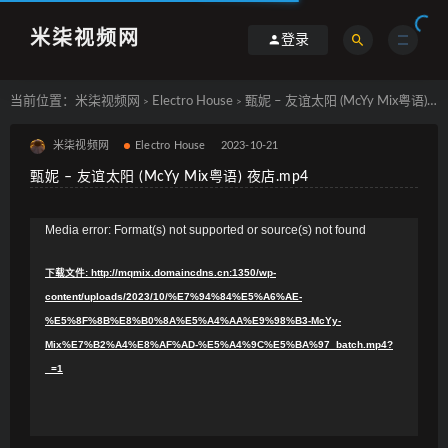
米柒视频网
登录
当前位置：
米柒视频网
Electro House
甄妮 – 友谊太阳 (McYy Mix粤语) 夜店.mp4
>
>
米柒视频网
Electro House
2023-10-21
甄妮 – 友谊太阳 (McYy Mix粤语) 夜店.mp4
视
Media error: Format(s) not supported or source(s) not found
频
下载文件: http://mqmix.domaincdns.cn:1350/wp-
播
content/uploads/2023/10/%E7%94%84%E5%A6%AE-
放
%E5%8F%8B%E8%B0%8A%E5%A4%AA%E9%98%B3-McYy-
器
Mix%E7%B2%A4%E8%AF%AD-%E5%A4%9C%E5%BA%97_batch.mp4?
_=1