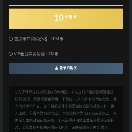
10
M币
普通用户购买价格 :
10M币
VIP会员购买价格 :
7M币
登录后购买
1.为了保障在线视频播放的流畅性，本站在线试看的视频是经过
压缩 处理，其清晰度会和用户下载的 mp4 文件有较大的差别，且
有网站水印广告。 2.下载的文件全部是原始高清的视频文件，绝
无压缩，分辨率为720P以上，音频比特率为 128Kbps或以上，清
晰度方面绝对保证高清晰。 3.米柒视频网禁止发布违规违法的信
息，若您发现有相关违规违法内容，请联系站点管理员 微信