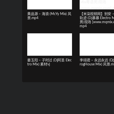
黄品源 – 海浪 (McYy Mix) 风
【米柒视频网】别安 –
景.mp4
轨迹 (Dj暴暴 Electro
男)现场 [www.mqmix.c
mp4
姜玉阳 – 子时过 (Dj阿圣 Elec
李翊君 – 永远永远 (Dj
tro Mix) 素材vj
rogHouse Mix) 风景.m