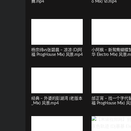
舞.mp4
o Mix) VJ.mp4
杨宗纬vs张碧晨 – 凉凉 (Dj阿
小阿枫 – 新鸳鸯蝴蝶梦 
福 ProgHouse Mix) 风景.mp4
华 Electro Mix) 风景.
经典 – 外婆的彭湖湾 (老版本
邰正宵 – 找一个字代替 
_Mix) 风景.mp4
福 ProgHouse Mix) 