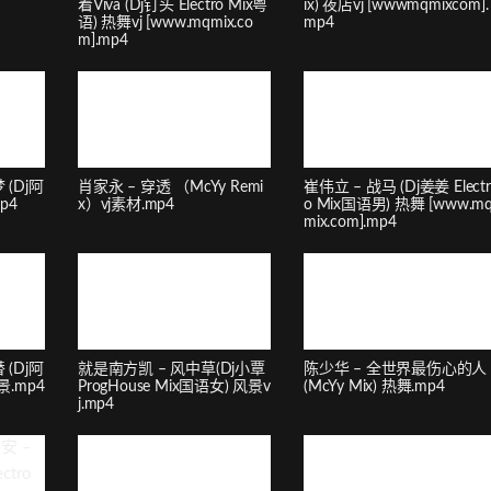
着Viva (Dj钉头 Electro Mix粤
ix) 夜店vj [wwwmqmixcom].
语) 热舞vj [www.mqmix.co
mp4
m].mp4
(Dj阿
肖家永 – 穿透 （McYy Remi
崔伟立 – 战马 (Dj姜姜 Electr
mp4
x）vj素材.mp4
o Mix国语男) 热舞 [www.m
mix.com].mp4
(Dj阿
就是南方凯 – 风中草(Dj小覃
陈少华 – 全世界最伤心的人
风景.mp4
ProgHouse Mix国语女) 风景v
(McYy Mix) 热舞.mp4
j.mp4