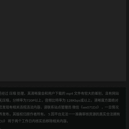
经过 压缩 处理，其清晰度会和用户下载的 mp4 文件有较大的差别，且有网站
压缩，分辨率为720P以上，音频比特率为 128Kbps或以上，清晰度方面绝对
发现有相关违规违法内容，请联系站点管理员 微信《wx071DJ》 ，一旦情况
传发布，其版权归原作者所有。 5.因平台无法一一准确审核资源的真实合法拥有
1DJ》 将于两个工作日内核实后移除相关内容。
4