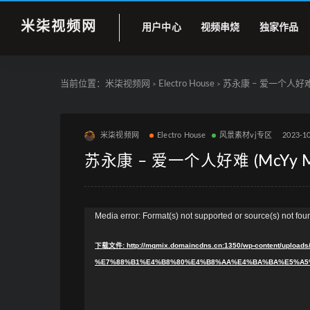
米柒视频网
用户中心
视频串烧
独家作品
当前位置：
米柒视频网
Electro House
苏永康 – 爱一个人好难 (M
>
>
米柒视频网
Electro House
风景素材vj专区
2023-1
苏永康 – 爱一个人好难 (McYy M
视
Media error: Format(s) not supported or source(s) not fou
频
下载文件: http://mqmix.domaincdns.cn:1350/wp-content/upl
播
%E7%88%B1%E4%B8%80%E4%B8%AA%E4%BA%BA%E5%A5%B
放
器