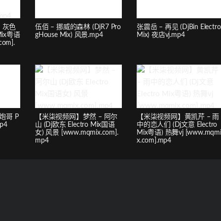
 灰色
伍佰 – 挪威的森林 (DjR7 Pro
张震岳 – 再见 (DjBin Electro
 Mix粤语
gHouse Mix) 风景.mp4
Mix) 夜店vj.mp4
om].
炮哥 P
【米柒视频网】梦然 – 阿尔
【米柒视频网】黄凯芹 – 雨
p4
山 (Dj欧东 Electro Mix国语
中的恋人们 (Dj文意 Electro
女) 风景 [www.mqmix.com].
Mix粤语) 热舞vj [www.mqm
mp4
x.com].mp4