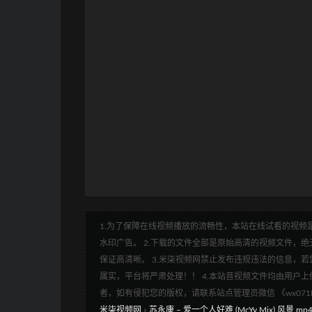
1.为了保障在线视频播放的流畅性，本站在线试看的视频是
水印广告。 2.下载的文件全部是原始高清的视频文件，绝无
保证高清晰。 3.米柒视频网禁止发布违规违法的信息，若您
属实，平台将严肃处理！！ 4.本站音视频文件均由用户上
者，如有侵犯您的版权，请联系站点管理员微信 《wx07
米柒视频网
»
苏永康 – 爱一个人好难 (McYy Mix) 风景.mp