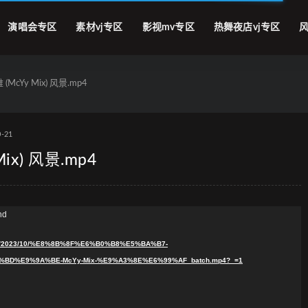
演唱会专区
素材vj专区
影视mv专区
热舞夜店vj专区
风
cYy Mix) 风景.mp4
0-21
ix) 风景.mp4
nd
oads/2023/10/%E8%8B%8F%E6%B0%B8%E5%BA%B7-
D%E9%9A%BE-McYy-Mix-%E9%A3%8E%E6%99%AF_batch.mp4?_=1