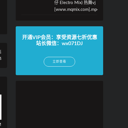
仔 Electro Mix) 热舞vj
[www.mqmix.com].mp4
开通VIP会员：享受资源七折优惠
站长微信：wx071DJ
篇
4
立即查看
M