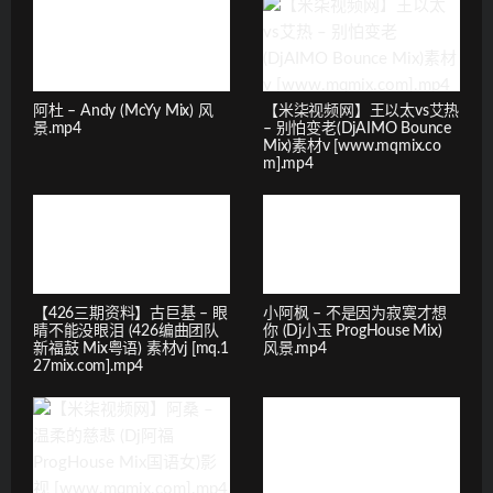
阿杜 – Andy (McYy Mix) 风
【米柒视频网】王以太vs艾热
景.mp4
– 别怕变老(DjAIMO Bounce
Mix)素材v [www.mqmix.co
m].mp4
【426三期资料】古巨基 – 眼
小阿枫 – 不是因为寂寞才想
睛不能没眼泪 (426编曲团队
你 (Dj小玉 ProgHouse Mix)
新福鼓 Mix粤语) 素材vj [mq.1
风景.mp4
27mix.com].mp4