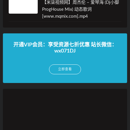
【米柒视频网】周杰伦 – 爱琴海 (Dj小御
ProgHouse Mix) 动态歌词
[www.mqmix.com].mp4
开通VIP会员：享受资源七折优惠 站长微信：
wx071DJ
立即查看