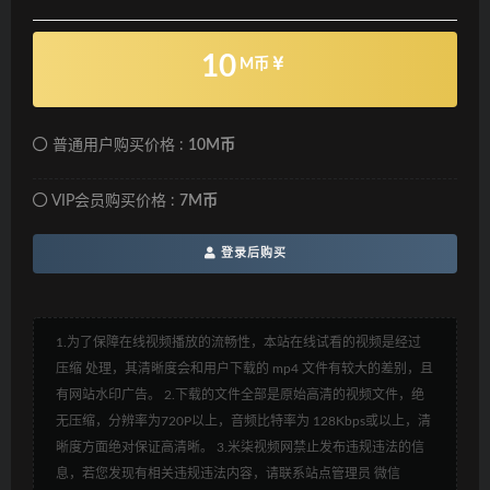
10
M币
普通用户购买价格 :
10M币
VIP会员购买价格 :
7M币
登录后购买
1.为了保障在线视频播放的流畅性，本站在线试看的视频是经过
压缩 处理，其清晰度会和用户下载的 mp4 文件有较大的差别，且
有网站水印广告。 2.下载的文件全部是原始高清的视频文件，绝
无压缩，分辨率为720P以上，音频比特率为 128Kbps或以上，清
晰度方面绝对保证高清晰。 3.米柒视频网禁止发布违规违法的信
息，若您发现有相关违规违法内容，请联系站点管理员 微信