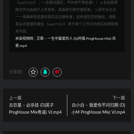
《wx071DJ》 ，一旦情况属实，平台将严肃处理！！ 4.本站音视
频文件均由用户上传发布，其版权归原作者所有。 5.因平台无法
一一准确审核资源的真实合法拥有者，如有侵犯您的版权，请联
系站点管理员微信 《wx071DJ》 将于两个工作日内核实后移除相
关内容。
米柒视频网
»
艾歌 – 一生中最爱的人 (Dj阿福 ProgHouse Mix) 风
景.mp4
分享到：
上一篇
下一篇
古巨基 – 必杀技 (Dj英子
白小白 – 我爱你不问归期 (Dj
ProgHouse Mix粤语) VJ.mp4
小M ProgHouse Mix) VJ.mp4