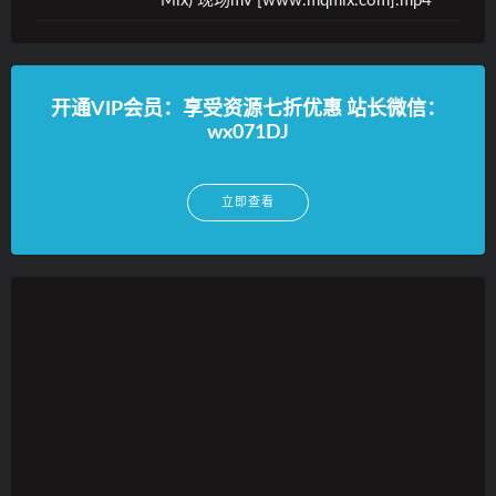
Mix) 现场mv [www.mqmix.com].mp4
开通VIP会员：享受资源七折优惠 站长微信：
wx071DJ
立即查看