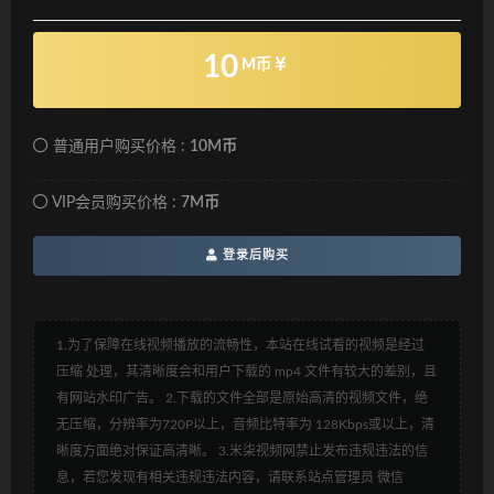
10
M币
普通用户购买价格 :
10M币
VIP会员购买价格 :
7M币
登录后购买
1.为了保障在线视频播放的流畅性，本站在线试看的视频是经过
压缩 处理，其清晰度会和用户下载的 mp4 文件有较大的差别，且
有网站水印广告。 2.下载的文件全部是原始高清的视频文件，绝
无压缩，分辨率为720P以上，音频比特率为 128Kbps或以上，清
晰度方面绝对保证高清晰。 3.米柒视频网禁止发布违规违法的信
息，若您发现有相关违规违法内容，请联系站点管理员 微信