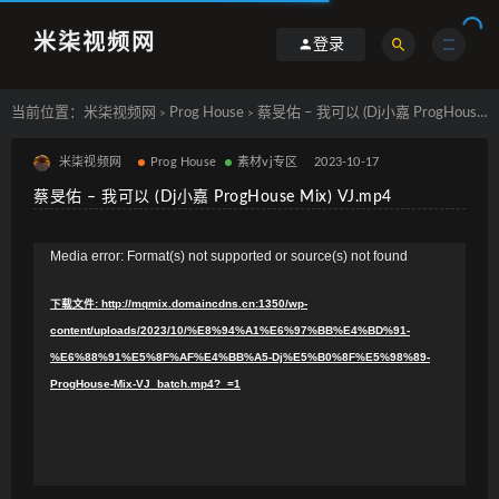
米柒视频网
登录
当前位置：
米柒视频网
Prog House
蔡旻佑 – 我可以 (Dj小嘉 ProgHouse Mix) VJ.mp4
>
>
米柒视频网
Prog House
素材vj专区
2023-10-17
蔡旻佑 – 我可以 (Dj小嘉 ProgHouse Mix) VJ.mp4
视
Media error: Format(s) not supported or source(s) not found
频
下载文件: http://mqmix.domaincdns.cn:1350/wp-
播
content/uploads/2023/10/%E8%94%A1%E6%97%BB%E4%BD%91-
放
%E6%88%91%E5%8F%AF%E4%BB%A5-Dj%E5%B0%8F%E5%98%89-
器
ProgHouse-Mix-VJ_batch.mp4?_=1