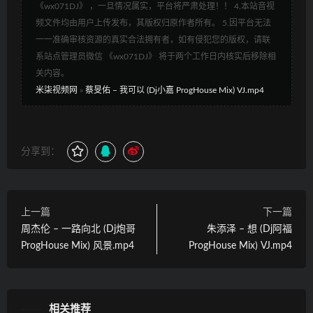
《wx071DJ》 ，一旦情况属实，平台将严肃处理！！ 4.本站音视
频文件均由用户上传发布，其版权归原作者所有。 5.因平台无法
一一准确审核资源的真实合法拥有者，如有侵犯您的版权，请联
系站点管理员微信 《wx071DJ》 将于两个工作日内核实后移除相
关内容。
米柒视频网
»
蔡旻佑 – 我可以 (Dj小嘉 ProgHouse Mix) VJ.mp4
分享到：
上一篇
下一篇
周杰伦 – 一路向北 (Dj炮哥
朱添泽 – 想 (Dj阿福
ProgHouse Mix) 风景.mp4
ProgHouse Mix) VJ.mp4
相关推荐