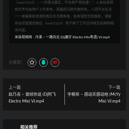
《wx071DJ》 ，一旦情况属实，平台将严肃处理！！ 4.本站音视
频文件均由用户上传发布，其版权归原作者所有。 5.因平台无法
一一准确审核资源的真实合法拥有者，如有侵犯您的版权，请联
系站点管理员微信 《wx071DJ》 将于两个工作日内核实后移除相
关内容。
米柒视频网
»
冷漠 – 一路向北 (Dj庸仔 Electro Mix粤语) VJ.mp4
分享到：
上一篇
下一篇
赵乃吉 – 曾经你说 (Dj阿飞
宇桐非 – 感动天感动地 (McYy
Electro Mix) VJ.mp4
Mix) VJ.mp4
相关推荐