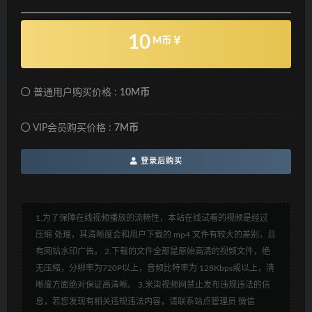
10
M币
普通用户购买价格 :
10M币
VIP会员购买价格 :
7M币
登录后购买
1.为了保障在线视频播放的流畅性，本站在线试看的视频是经过
压缩 处理，其清晰度会和用户下载的 mp4 文件有较大的差别，且
有网站水印广告。 2.下载的文件全部是原始高清的视频文件，绝
无压缩，分辨率为720P以上，音频比特率为 128Kbps或以上，清
晰度方面绝对保证高清晰。 3.米柒视频网禁止发布违规违法的信
息，若您发现有相关违规违法内容，请联系站点管理员 微信