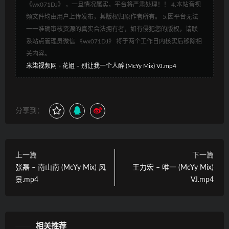
《wx071DJ》 ，一旦情况属实，平台将严肃处理！！ 4.本站音视
频文件均由用户上传发布，其版权归原作者所有。 5.因平台无法
一一准确审核资源的真实合法拥有者，如有侵犯您的版权，请联
系站点管理员微信 《wx071DJ》 将于两个工作日内核实后移除相
关内容。
米柒视频网
»
花姐 – 别让我一个人醉 (McYy Mix) VJ.mp4
分享到：
上一篇
下一篇
张磊 – 南山南 (McYy Mix) 风
王力宏 – 唯一 (McYy Mix)
景.mp4
VJ.mp4
相关推荐