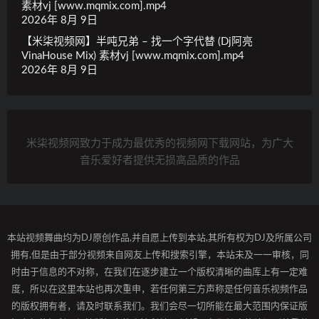
素材vj [www.mqmix.com].mp4
2026年 8月 9日
【米柒视频网】半吨兄弟 – 找一个字代替 (Dj阿亮
VinaHouse Mix) 素材vj [www.mqmix.com].mp4
2026年 8月 9日
米柒视频网致力于成为最优秀的视频网下载网站，为广大
音乐爱好者提供无损高品质的作品
本站视频舞曲均为DJ原创作品,并自愿上传到本站,其所有权为DJ及所属公司
拥有,但是由于部分视频来自网友上传和搜索引擎，本站未及一一审核，同
时由于信息的不对称，在我们在逐步建立一个版权清晰的曲库上有一定难
度，所以在这里本站也再次重申，若任何第三方声称是任何音乐视频作品
的版权拥有者，请及时联系我们。我们会尽一切所能在最大范围内保证版