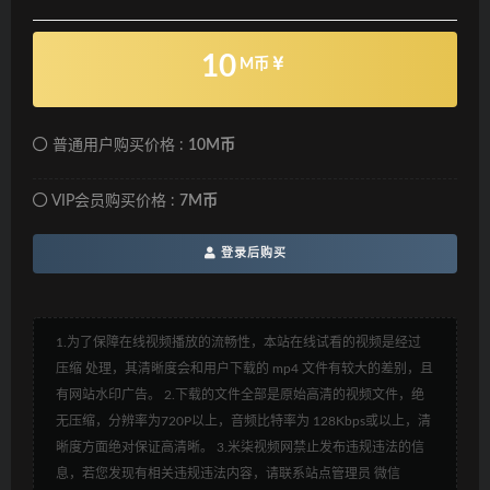
10
M币
普通用户购买价格 :
10M币
VIP会员购买价格 :
7M币
登录后购买
1.为了保障在线视频播放的流畅性，本站在线试看的视频是经过
压缩 处理，其清晰度会和用户下载的 mp4 文件有较大的差别，且
有网站水印广告。 2.下载的文件全部是原始高清的视频文件，绝
无压缩，分辨率为720P以上，音频比特率为 128Kbps或以上，清
晰度方面绝对保证高清晰。 3.米柒视频网禁止发布违规违法的信
息，若您发现有相关违规违法内容，请联系站点管理员 微信