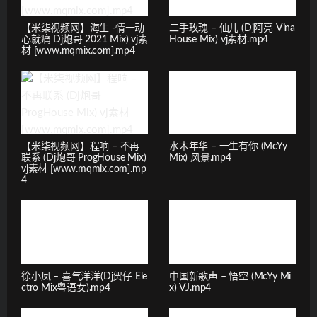
【米柒视频网】海生 -情一动
二手玫瑰 – 仙儿 (Dj阿亮 Vina
心就痛 Dj炮哥 2021 Mix) vj素
House Mix) vj素材.mp4
材 [www.mqmix.com].mp4
【米柒视频网】程响 – 不再
水木年华 – 一生有你 (McYy
联系 (Dj炮哥 ProgHouse Mix)
Mix) 风景.mp4
vj素材 [www.mqmix.com].mp
4
徐小凤 – 喜气洋洋(Dj贺仔 Ele
中国新歌声 – 悟空 (McYy Mi
ctro Mix粤语女).mp4
x) VJ.mp4