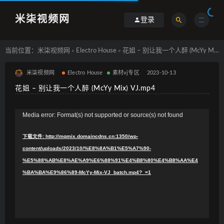
米柒视频网
登录
当前位置：
米柒视频网
Electro House
花姐 – 别让我一个人醉 (McYy Mix) VJ.mp4
>
>
米柒视频网
Electro House
素材vj专区
2023-10-13
花姐 – 别让我一个人醉 (McYy Mix) VJ.mp4
视
Media error: Format(s) not supported or source(s) not found
频
下载文件: http://mqmix.domaincdns.cn:1350/wp-
播
content/uploads/2023/10/%E8%8A%B1%E5%A7%90-
放
%E5%88%AB%E8%AE%A9%E6%88%91%E4%B8%80%E4%B8%AA%E4
器
%BA%BA%E9%86%89-McYy-Mix-VJ_batch.mp4?_=1