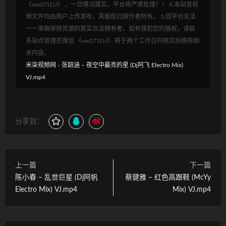
《wx071DJ》 ，一旦情况属实，平台将严肃处理！！ 4.本站音视
频文件均由用户上传发布，其版权归原作者所有。 5.因平台无法
一一准确审核资源的真实合法拥有者，如有侵犯您的版权，请联
系站点管理员微信 《wx071DJ》 将于两个工作日内核实后移除相
关内容。
米柒视频网
»
张韶涵 – 夜空中最亮的星 (Dj阿飞 Electro Mix)
VJ.mp4
分享到：
上一篇
下一篇
陈小春 – 乱世巨星 (Dj阿帆
蔡健雅 – 红色高跟鞋 (McYy
Electro Mix) VJ.mp4
Mix) VJ.mp4