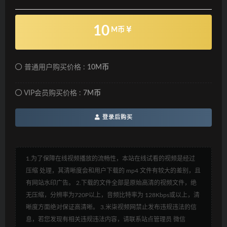
10
M币
普通用户购买价格 :
10M币
VIP会员购买价格 :
7M币
登录后购买
1.为了保障在线视频播放的流畅性，本站在线试看的视频是经过
压缩 处理，其清晰度会和用户下载的 mp4 文件有较大的差别，且
有网站水印广告。 2.下载的文件全部是原始高清的视频文件，绝
无压缩，分辨率为720P以上，音频比特率为 128Kbps或以上，清
晰度方面绝对保证高清晰。 3.米柒视频网禁止发布违规违法的信
息，若您发现有相关违规违法内容，请联系站点管理员 微信