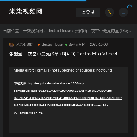
米柒视频网
登录
当前位置：
米柒视频网
Electro House
张韶涵 – 夜空中最亮的星 (Dj阿飞 Electro Mix) VJ.mp4
>
>
米柒视频网
Electro House
素材vj专区
2023-10-08
张韶涵 – 夜空中最亮的星 (Dj阿飞 Electro Mix) VJ.mp4
视
Media error: Format(s) not supported or source(s) not found
频
下载文件: http://mqmix.domaincdns.cn:1350/wp-
播
content/uploads/2023/10/%E5%BC%A0%E9%9F%B6%E6%B6%B5-
放
%E5%A4%9C%E7%A9%BA%E4%B8%AD%E6%9C%80%E4%BA%AE%E7
器
%9A%84%E6%98%9F-Dj%E9%98%BF%E9%A3%9E-Electro-Mix-
VJ_batch.mp4?_=1