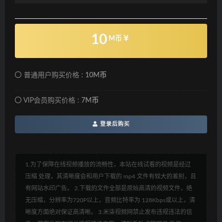
10
M币
普通用户购买价格 :
10M币
VIP会员购买价格 :
7M币
登录后购买
1.为了保障在线视频播放的流畅性，本站在线试看的视频是经过
压缩 处理，其清晰度会和用户下载的 mp4 文件有较大的差别，且
有网站水印广告。 2.下载的文件全部是原始高清的视频文件，绝
无压缩，分辨率为720P以上，音频比特率为 128Kbps或以上，清
晰度方面绝对保证高清晰。 3.米柒视频网禁止发布违规违法的信