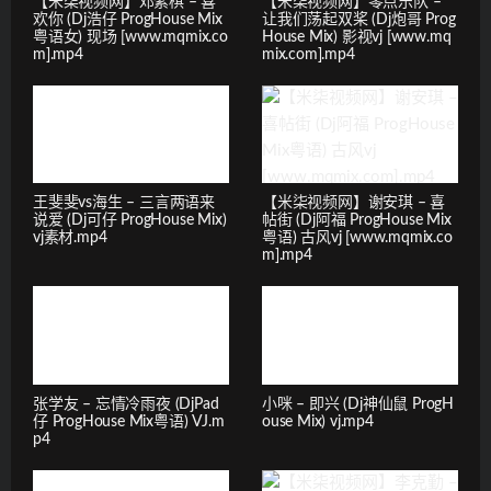
【米柒视频网】邓紫棋 – 喜
【米柒视频网】零点乐队 –
欢你 (Dj浩仔 ProgHouse Mix
让我们荡起双桨 (Dj炮哥 Prog
粤语女) 现场 [www.mqmix.co
House Mix) 影视vj [www.mq
m].mp4
mix.com].mp4
王斐斐vs海生 – 三言两语来
【米柒视频网】谢安琪 – 喜
说爱 (Dj可仔 ProgHouse Mix)
帖街 (Dj阿福 ProgHouse Mix
vj素材.mp4
粤语) 古风vj [www.mqmix.co
m].mp4
张学友 – 忘情冷雨夜 (DjPad
小咪 – 即兴 (Dj神仙鼠 ProgH
仔 ProgHouse Mix粤语) VJ.m
ouse Mix) vj.mp4
p4