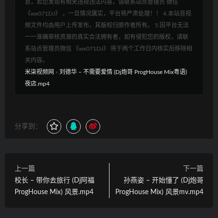
息，若您发现有相关违规违法内容，请联系站点管理员 微信
《wx071DJ》 ，一旦情况属实，平台将严肃处理！！ 4.本站音视
频文件均由用户上传发布，其版权归原作者所有。 5.因平台无法
一一准确审核资源的真实合法拥有者，如有侵犯您的版权，请联
系站点管理员微信 《wx071DJ》 将于两个工作日内核实后移除相
关内容。
米柒视频网
»
刘德华 – 不需要爱情 (Dj炮哥 ProgHouse Mix粤语)
夜店.mp4
分享到：
上一篇
下一篇
校长 – 带你去旅行 (Dj阿福
孙燕姿 – 开始懂了 (Dj炮哥
ProgHouse Mix) 风景.mp4
ProgHouse Mix) 风景mv.mp4