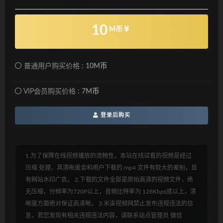
10
M币
普通用户购买价格 :
10M币
VIP会员购买价格 :
7M币
登录后购买
1.为了保障在线视频播放的流畅性，本站在线试看的视频是经过
压缩 处理，其清晰度会和用户下载的 mp4 文件有较大的差别，且
有网站水印广告。 2.下载的文件全部是原始高清的视频文件，绝
无压缩，分辨率为720P以上，音频比特率为 128Kbps或以上，清
晰度方面绝对保证高清晰。 3.米柒视频网禁止发布违规违法的信
息，若您发现有相关违规违法内容，请联系站点管理员 微信