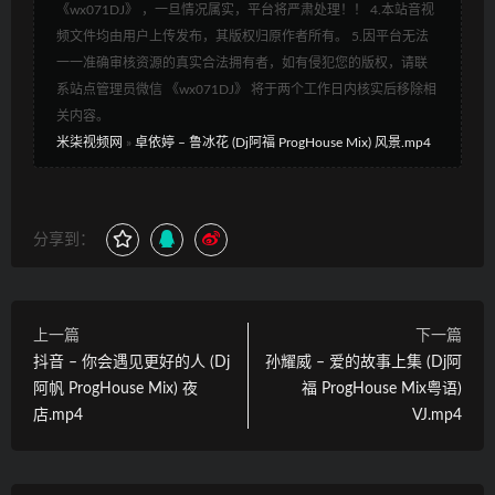
《wx071DJ》 ，一旦情况属实，平台将严肃处理！！ 4.本站音视
频文件均由用户上传发布，其版权归原作者所有。 5.因平台无法
一一准确审核资源的真实合法拥有者，如有侵犯您的版权，请联
系站点管理员微信 《wx071DJ》 将于两个工作日内核实后移除相
关内容。
米柒视频网
»
卓依婷 – 鲁冰花 (Dj阿福 ProgHouse Mix) 风景.mp4
分享到：
上一篇
下一篇
抖音 – 你会遇见更好的人 (Dj
孙耀威 – 爱的故事上集 (Dj阿
阿帆 ProgHouse Mix) 夜
福 ProgHouse Mix粤语)
店.mp4
VJ.mp4