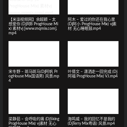
【米柒视频网】余超颖 – 太
阿木 – 爱过的你还在我心里
想爱你 (Dj阿B ProgHouse Mi
(Dj阿小 ProgHouse Mix) vj素
x) 素材vj [www.mqmix.com].
材 无心睡眠鼓.mp4
mp4
宋冬野 – 斑马斑马(Dj阿帆 Pr
叶倩文 – 潇洒走一回完成 (Dj
ogHouse Mix国语男) 风景.mp
阿福 ProgHouse Mix) VJ.mp4
4
梁静茹 – 会呼吸的痛 (DjSking
海鸣威 – 我的回忆不是我的
ProgHouse Mix) vj素材 无心
(DjTerry Mix粤语) 风景.mp4