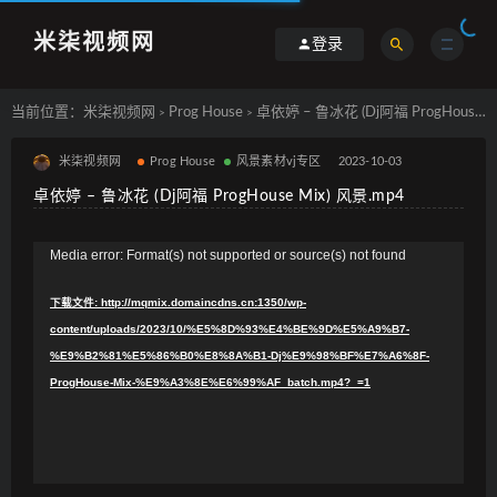
米柒视频网
登录
当前位置：
米柒视频网
Prog House
卓依婷 – 鲁冰花 (Dj阿福 ProgHouse Mix) 风景.mp4
>
>
米柒视频网
Prog House
风景素材vj专区
2023-10-03
卓依婷 – 鲁冰花 (Dj阿福 ProgHouse Mix) 风景.mp4
视
Media error: Format(s) not supported or source(s) not found
频
下载文件: http://mqmix.domaincdns.cn:1350/wp-
播
content/uploads/2023/10/%E5%8D%93%E4%BE%9D%E5%A9%B7-
放
%E9%B2%81%E5%86%B0%E8%8A%B1-Dj%E9%98%BF%E7%A6%8F-
器
ProgHouse-Mix-%E9%A3%8E%E6%99%AF_batch.mp4?_=1