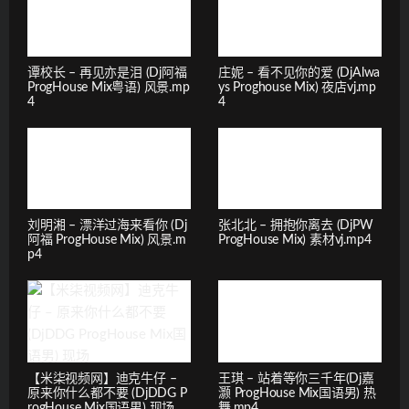
谭校长 – 再见亦是泪 (Dj阿福
庄妮 – 看不见你的爱 (DjAlwa
ProgHouse Mix粤语) 风景.mp
ys Proghouse Mix) 夜店vj.mp
4
4
刘明湘 – 漂洋过海来看你 (Dj
张北北 – 拥抱你离去 (DjPW
阿福 ProgHouse Mix) 风景.m
ProgHouse Mix) 素材vj.mp4
p4
【米柒视频网】迪克牛仔 –
王琪 – 站着等你三千年(Dj嘉
原来你什么都不要 (DjDDG P
灏 ProgHouse Mix国语男) 热
rogHouse Mix国语男) 现场
舞.mp4