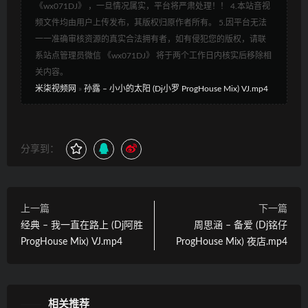
《wx071DJ》 ，一旦情况属实，平台将严肃处理！！ 4.本站音视
频文件均由用户上传发布，其版权归原作者所有。 5.因平台无法
一一准确审核资源的真实合法拥有者，如有侵犯您的版权，请联
系站点管理员微信 《wx071DJ》 将于两个工作日内核实后移除相
关内容。
米柒视频网
»
孙露 – 小小的太阳 (Dj小罗 ProgHouse Mix) VJ.mp4
分享到：
上一篇
下一篇
经典 – 我一直在路上 (Dj阿胜
周思涵 – 备爱 (Dj铭仔
ProgHouse Mix) VJ.mp4
ProgHouse Mix) 夜店.mp4
相关推荐