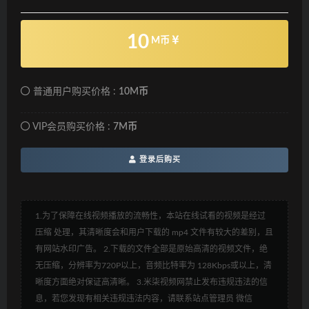
10
M币
普通用户购买价格 :
10M币
VIP会员购买价格 :
7M币
登录后购买
1.为了保障在线视频播放的流畅性，本站在线试看的视频是经过
压缩 处理，其清晰度会和用户下载的 mp4 文件有较大的差别，且
有网站水印广告。 2.下载的文件全部是原始高清的视频文件，绝
无压缩，分辨率为720P以上，音频比特率为 128Kbps或以上，清
晰度方面绝对保证高清晰。 3.米柒视频网禁止发布违规违法的信
息，若您发现有相关违规违法内容，请联系站点管理员 微信