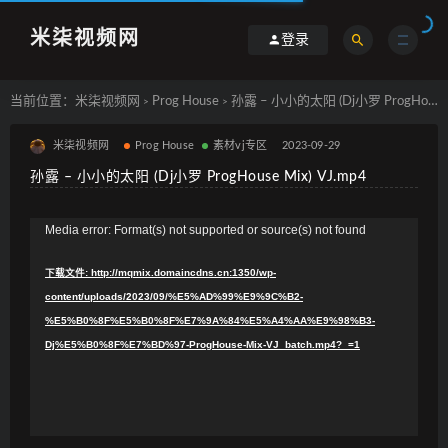
米柒视频网
登录
当前位置：
米柒视频网
Prog House
孙露 – 小小的太阳 (Dj小罗 ProgHouse Mix) VJ.mp4
>
>
米柒视频网
Prog House
素材vj专区
2023-09-29
孙露 – 小小的太阳 (Dj小罗 ProgHouse Mix) VJ.mp4
视
Media error: Format(s) not supported or source(s) not found
频
下载文件: http://mqmix.domaincdns.cn:1350/wp-
播
content/uploads/2023/09/%E5%AD%99%E9%9C%B2-
放
%E5%B0%8F%E5%B0%8F%E7%9A%84%E5%A4%AA%E9%98%B3-
器
Dj%E5%B0%8F%E7%BD%97-ProgHouse-Mix-VJ_batch.mp4?_=1