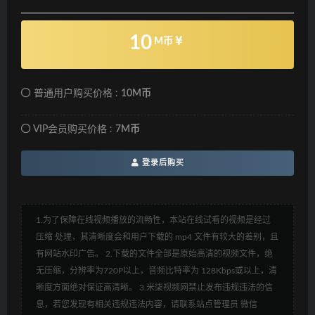
10
M币
普通用户购买价格 :
10M币
VIP会员购买价格 :
7M币
登录后购买
1.为了保障在线视频播放的流畅性，本站在线试看的视频是经过
压缩 处理，其清晰度会和用户下载的 mp4 文件有较大的差别，且
有网站水印广告。 2.下载的文件全部是原始高清的视频文件，绝
无压缩，分辨率为720P以上，音频比特率为 128Kbps或以上，清
晰度方面绝对保证高清晰。 3.米柒视频网禁止发布违规违法的信
息，若您发现有相关违规违法内容，请联系站点管理员 微信