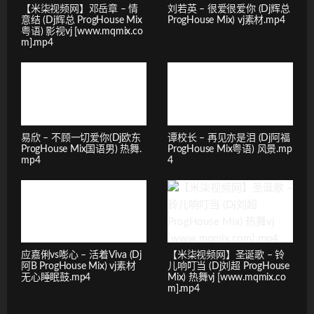
【米柒视频网】邓岳章 – 情
刘若英 – 很爱很爱你 (Dj辉总
意结 (Dj辉总 ProgHouse Mix
ProgHouse Mix) vj素材.mp4
粤语) 影视vj [www.mqmix.co
m].mp4
易欣 – 不顾一切爱你(Dj欧东
谭校长 – 再见亦是泪 (Dj阿福
ProgHouse Mix国语男) 热舞.
ProgHouse Mix粤语) 风景.mp
mp4
4
应嘉俐vs嘭心 – 活着Viva (Dj
【米柒视频网】圣诞歌 – 铃
阿B ProgHouse Mix) vj素材
儿响叮当 (Dj刘超 ProgHouse
无心睡眠鼓.mp4
Mix) 热舞vj [www.mqmix.co
m].mp4