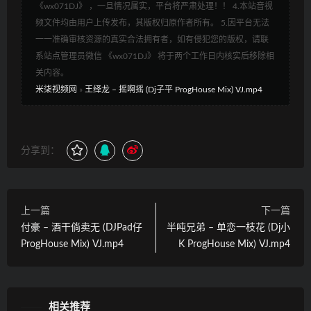
《wx071DJ》 ，一旦情况属实，平台将严肃处理！！ 4.本站音视
频文件均由用户上传发布，其版权归原作者所有。 5.因平台无法
一一准确审核资源的真实合法拥有者，如有侵犯您的版权，请联
系站点管理员微信 《wx071DJ》 将于两个工作日内核实后移除相
关内容。
米柒视频网
»
王绎龙 – 摇啊摇 (Dj子平 ProgHouse Mix) VJ.mp4
分享到：
上一篇
下一篇
付豪 – 酒干倘卖无 (DJPad仔
半吨兄弟 – 单恋一枝花 (Dj小
ProgHouse Mix) VJ.mp4
K ProgHouse Mix) VJ.mp4
相关推荐