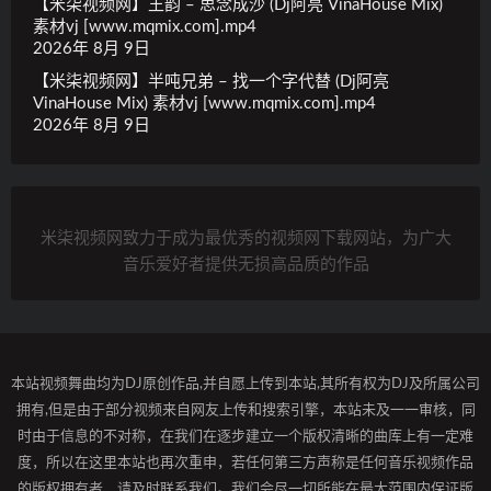
【米柒视频网】王韵 – 思念成沙 (Dj阿亮 VinaHouse Mix)
素材vj [www.mqmix.com].mp4
2026年 8月 9日
【米柒视频网】半吨兄弟 – 找一个字代替 (Dj阿亮
VinaHouse Mix) 素材vj [www.mqmix.com].mp4
2026年 8月 9日
米柒视频网致力于成为最优秀的视频网下载网站，为广大
音乐爱好者提供无损高品质的作品
本站视频舞曲均为DJ原创作品,并自愿上传到本站,其所有权为DJ及所属公司
拥有,但是由于部分视频来自网友上传和搜索引擎，本站未及一一审核，同
时由于信息的不对称，在我们在逐步建立一个版权清晰的曲库上有一定难
度，所以在这里本站也再次重申，若任何第三方声称是任何音乐视频作品
的版权拥有者，请及时联系我们。我们会尽一切所能在最大范围内保证版