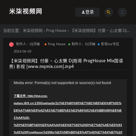
米柒视频网
登录
当前位置：
米柒视频网
Prog House
【米柒视频网】付豪 – 心太懒 Dj炮哥 ProgHouse Mix国语男) 影视 [www.mqmix.com].mp4
>
>
制作人：Dj浮幽
Prog House
制作人：Dj浮幽
影视mv专区
2026-06-03
【米柒视频网】付豪 – 心太懒 Dj炮哥 ProgHouse Mix国语
男) 影视 [www.mqmix.com].mp4
视
Media error: Format(s) not supported or source(s) not found
频
下载文件: http://mq-cos-
播
putian.i8i9.cn:1350/uploads/11/%E3%80%90%E7%B1%B3%E6%9F%92%
放
E8%A7%86%E9%A2%91%E7%BD%91%E3%80%91%E4%BB%98%E8%B
器
1%AA%20-
%20%E5%BF%83%E5%A4%AA%E6%87%92%20Dj%E7%82%AE%E5%93
%A5%20ProgHouse%20Mix%E5%9B%BD%E8%AF%AD%E7%94%B7)%20