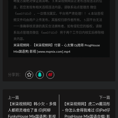
晰度方面绝对保证高清晰。 3.米柒视频网禁止发布违规违法的信
息，若您发现有相关违规违法内容，请联系站点管理员 微信
《wx071DJ》 ，一旦情况属实，平台将严肃处理！！ 4.本站音视
频文件均由用户上传发布，其版权归原作者所有。 5.因平台无法
一一准确审核资源的真实合法拥有者，如有侵犯您的版权，请联
系站点管理员微信 《wx071DJ》 将于两个工作日内核实后移除相
关内容。
米柒视频网
»
【米柒视频网】付豪 – 心太懒 Dj炮哥 ProgHouse
Mix国语男) 影视 [www.mqmix.com].mp4
分享到：
上一篇
下一篇
【米柒视频网】韩小欠 – 多情
【米柒视频网】虎二vs戴羽彤
人都把灵魂给了谁 (Dj阿柳
– 你怎么舍得我难过 (DjPad仔
FunkyHouse Mix国语男) 影视
ProgHouse Mix国语合唱) 影