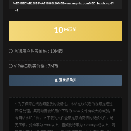
%E5%BD%B1%E8%A7%86%20%5Bwww.mqmix.com%5D_batch.mp4?
_=1
10
M币
普通用户购买价格 :
10M币
VIP会员购买价格 :
7M币
登录后购买
1.为了保障在线视频播放的流畅性，本站在线试看的视频是经过
压缩 处理，其清晰度会和用户下载的 mp4 文件有较大的差别，且
有网站水印广告。 2.下载的文件全部是原始高清的视频文件，绝
无压缩，分辨率为720P以上，音频比特率为 128Kbps或以上，清