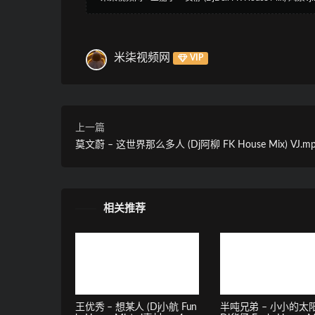
米柒视频网
VIP
上一篇
莫文蔚 – 这世界那么多人 (Dj阿柳 FK House Mix) VJ.m
相关推荐
王优秀 – 想某人 (Dj小航 Fun
半吨兄弟 – 小小的太阳