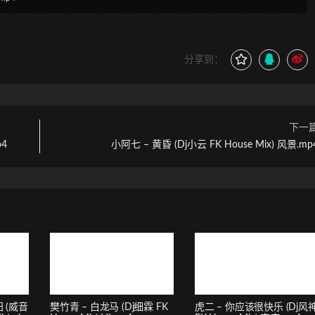
分享到：
下一
p4
小阿七 – 黄昏 (Dj小云 FK House Mix) 风景.mp
 (威音
樊竹青 – 白龙马 (Dj细霖 FK
虎二 – 你应该很快乐 (Dj风