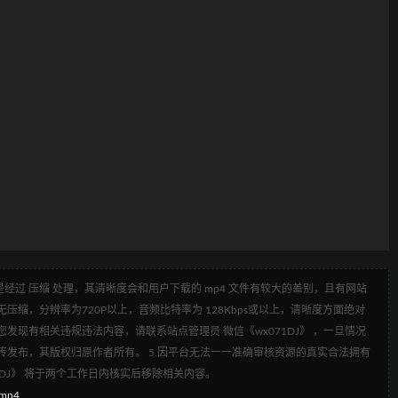
经过 压缩 处理，其清晰度会和用户下载的 mp4 文件有较大的差别，且有网站
压缩，分辨率为720P以上，音频比特率为 128Kbps或以上，清晰度方面绝对
发现有相关违规违法内容，请联系站点管理员 微信《wx071DJ》 ，一旦情况
传发布，其版权归原作者所有。 5.因平台无法一一准确审核资源的真实合法拥有
1DJ》 将于两个工作日内核实后移除相关内容。
.mp4