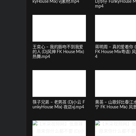
kyHouse Mix) vj素材.mp4
Dj华仔 FunkyHouse Mix
mp4
王奕心 – 我的唇吻不到我爱
蒋明周 – 真的爱着你 (
的人 (Dj风神 FK House Mix)
FK House Mix粤语) 
热舞.mp4
4
筷子兄弟 – 老男孩 (Dj小云 F
黄英 – 山歌好比春江水 
unkyHouse Mix) 夜店vj.mp4
宁 FK House Mix) 风