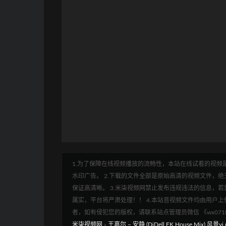
1.为了保障在线视频播放的流畅性，本站在线试看的视频是
水印广告。 2.下载的文件全部是原始高清的视频文件，绝无
保证高清晰。 3.米柒视频网禁止发布违规违法的信息，若您
属实，平台将严肃处理！！ 4.本站音视频文件均由用户上
者，如有侵犯您的版权，请联系站点管理员微信 《wx07
米柒视频网
»
王嘉尔 – 安静 (DjDell FK House Mix) 风景vj