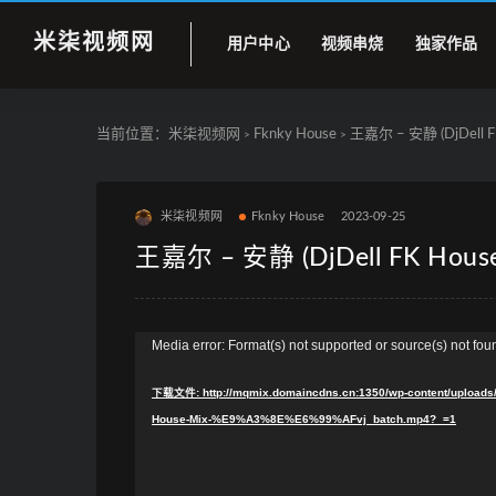
米柒视频网
用户中心
视频串烧
独家作品
当前位置：
米柒视频网
Fknky House
王嘉尔 – 安静 (DjDell F
>
>
米柒视频网
Fknky House
2023-09-25
王嘉尔 – 安静 (DjDell FK Hous
视
Media error: Format(s) not supported or source(s) not fou
频
下载文件: http://mqmix.domaincdns.cn:1350/wp-content/up
播
House-Mix-%E9%A3%8E%E6%99%AFvj_batch.mp4?_=1
放
器