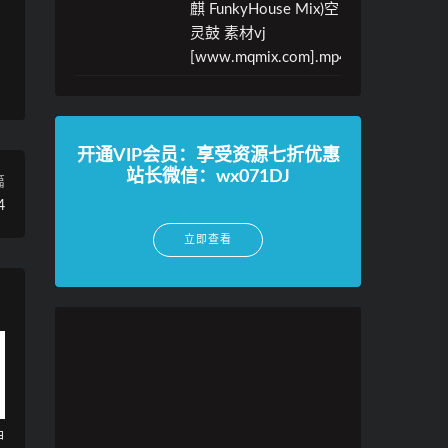
麒 FunkyHouse Mix)空
灵鼓 素材vj
[www.mqmix.com].mp4
开通VIP会员：享受资源七折优惠
站长微信：wx071DJ
篇
4
立即查看
神