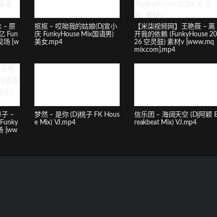
– 原
抠抠 – 哎呦我的姑娘(Dj宣小
【米柒视频网】王艳薇 – 离
 Fun
庆 FunkyHouse Mix国语男)
开我的依赖 (FunkyHouse 20
现场 [w
美女.mp4
26 空灵鼓) 素材v [www.mq
mix.com].mp4
子 –
梦然 – 是你 (Dj桃子 FK Hous
信乐团 – 海阔天空 (Dj阿颖 
unky
e Mix) VJ.mp4
reakbeat Mix) VJ.mp4
场 [ww