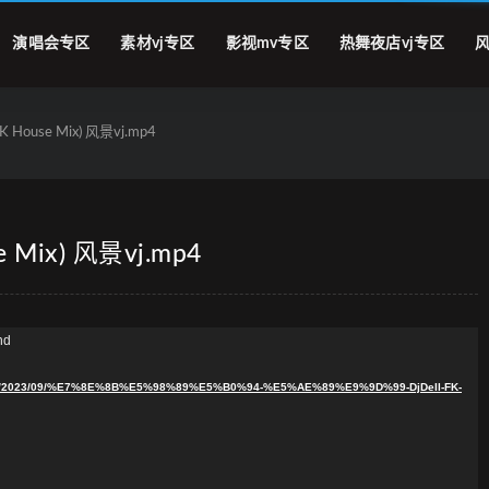
演唱会专区
素材vj专区
影视mv专区
热舞夜店vj专区
风
K House Mix) 风景vj.mp4
e Mix) 风景vj.mp4
nd
loads/2023/09/%E7%8E%8B%E5%98%89%E5%B0%94-%E5%AE%89%E9%9D%99-DjDell-FK-