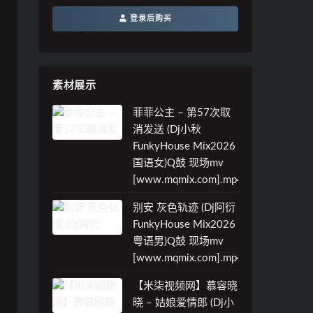
登录后购买
素材展示
菲菲公主 – 第57次取
消发送 (Dj小秋
FunkyHouse Mix2026
国语女)Q鼓 现场mv
[www.mqmix.com].mp4
别安 灰色轨迹 (Dj阿衍
FunkyHouse Mix2026
粤语男)Q鼓 现场mv
[www.mqmix.com].mp4
【米柒视频网】慕容晓
晓 – 姑娘爱情郎 (Dj小