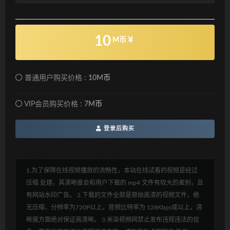
10
M币
普通用户购买价格 :
10M币
VIP会员购买价格 :
7M币
登录后购买
1.为了保障在线视频播放的流畅性，本站在线试看的视频是经过
压缩 处理，其清晰度会和用户下载的 mp4 文件有较大的差别，且
有网站水印广告。 2.下载的文件全部是原始高清的视频文件，绝
无压缩，分辨率为720P以上，音频比特率为 128Kbps或以上，清
晰度方面绝对保证高清晰。 3.米柒视频网禁止发布违规违法的信