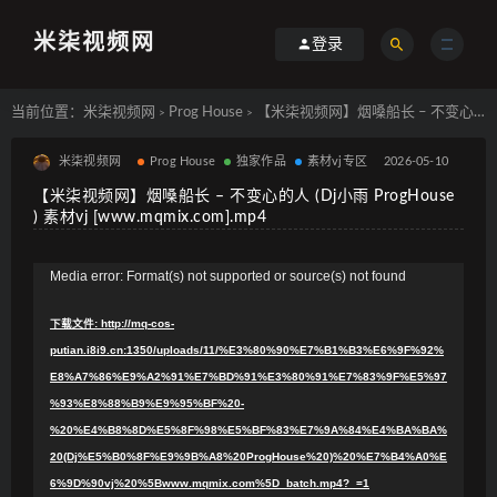
米柒视频网
登录
当前位置：
米柒视频网
Prog House
【米柒视频网】烟嗓船长 – 不变心的人 (Dj小雨 ProgHouse ) 素材vj [www.mqmix.com].mp4
>
>
米柒视频网
Prog House
独家作品
素材vj专区
2026-05-10
【米柒视频网】烟嗓船长 – 不变心的人 (Dj小雨 ProgHouse
) 素材vj [www.mqmix.com].mp4
视
Media error: Format(s) not supported or source(s) not found
频
下载文件: http://mq-cos-
播
putian.i8i9.cn:1350/uploads/11/%E3%80%90%E7%B1%B3%E6%9F%92%
放
E8%A7%86%E9%A2%91%E7%BD%91%E3%80%91%E7%83%9F%E5%97
器
%93%E8%88%B9%E9%95%BF%20-
%20%E4%B8%8D%E5%8F%98%E5%BF%83%E7%9A%84%E4%BA%BA%
20(Dj%E5%B0%8F%E9%9B%A8%20ProgHouse%20)%20%E7%B4%A0%E
6%9D%90vj%20%5Bwww.mqmix.com%5D_batch.mp4?_=1