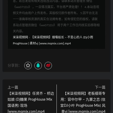
息，若您发现有相关违规违法内容，请联系站点管理员 微信
《wx071DJ》 ，一旦情况属实，平台将严肃处理！！ 4.本站音视
频文件均由用户上传发布，其版权归原作者所有。 5.因平台无法
一一准确审核资源的真实合法拥有者，如有侵犯您的版权，请联
系站点管理员微信 《wx071DJ》 将于两个工作日内核实后移除相
关内容。
米柒视频网
»
【米柒视频网】烟嗓船长 – 不变心的人 (Dj小雨
ProgHouse ) 素材vj [www.mqmix.com].mp4
分享到：
上一篇
下一篇
【米柒视频网】任贤齐 – 桥边
【米柒视频网】老板细哥专
姑娘 (Dj糖果 ProgHouse Mix
用：容中尔甲 – 九寨之恋 (信
国语男) 现场
宜DJ小叶 ProgHouse Mix) 风
[www.mqmix.com].mp4
景vj [www.mqmix.com].mp4