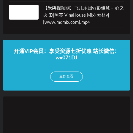
【米柒视频网】飞儿乐团vs彭佳慧 – 心之
火 (Dj阿亮 VinaHouse Mix) 素材vj
[www.mqmix.com].mp4
开通VIP会员：享受资源七折优惠 站长微信：
wx071DJ
立即查看