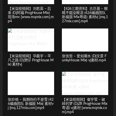
【米柒视频网】刘若英 – 后
【426三期资料】古巨基 – 眼
来 (Dj阿福 ProgHouse Mix)
睛不能没眼泪 (426编曲团队
现场mv [www.mqmix.com].m
新福鼓 Mix粤语) 素材vj [mq.1
p4
27mix.com].mp4
【米柒视频网】华晨宇 – 平
张信哲 – 爱如潮水 (Dj文意 F
凡之路 (Dj贺仔 ProgHouse M
unkyHouse Mix) vj素材.mp4
ix) 素材vj
张妙格 – 我期待的不是雪 (42
【米柒视频网】崔宇莹 – 破
6编曲团队 新福鼓 Mix) 素材v
碎的梦 (DjZR ProgHouse Mix
j [mq.127mix.com].mp4
粤语) vj素材 [www.mqmix.co
m].mp4