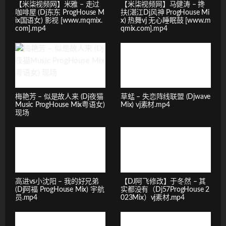
【米柒视频网】米雅 – 走过
【米柒视频网】马健涛 – 搀
咖啡屋 (Dj东东 ProgHouse M
扶(湛江Dj风神 ProgHouse Mi
ix国语女) 影视 [www.mqmix.
x) 热舞vj 无心睡眠鼓 [www.m
com].mp4
qmix.com].mp4
梅艳芳 – 似是故人来 (Dj夜猫
草蜢 – 失恋阵线联盟 (Djwave
Music ProgHouse Mix粤语女)
Mix) vj素材.mp4
现场
高进vs小沈阳 – 我的好兄弟
【DJ阿飞修改】于冬然 – 其
(Dj阿福 ProgHouse Mix) 宇航
实都没有（Dj57ProgHouse 2
员.mp4
023Mix）vj素材.mp4