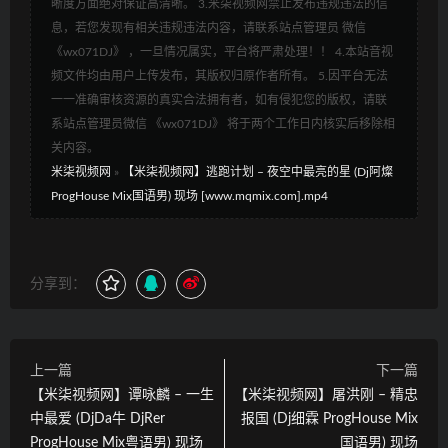
晰度方面绝对保证高清晰。 3.米柒视频网禁止发布违规违法的信
息，若您发现有相关违规违法内容，请联系站点管理员 微信
《wx071DJ》 ，一旦情况属实，平台将严肃处理！！ 4.本站音视
频文件均由用户上传发布，其版权归原作者所有。 5.因平台无法
一一准确审核资源的真实合法拥有者，如有侵犯您的版权，请联
系站点管理员微信 《wx071DJ》 将于两个工作日内核实后移除相
关内容。
米柒视频网
»
【米柒视频网】逃跑计划 – 夜空中最亮的星 (Dj阿燦
ProgHouse Mix国语男) 现场 [www.mqmix.com].mp4
分享到：
上一篇
下一篇
【米柒视频网】谭咏麟 – 一生
【米柒视频网】屠洪刚 – 精忠
中最爱 (DjDa牛 DjRer
报国 (Dj细霖 ProgHouse Mix
ProgHouse Mix粤语男) 现场
国语男) 现场