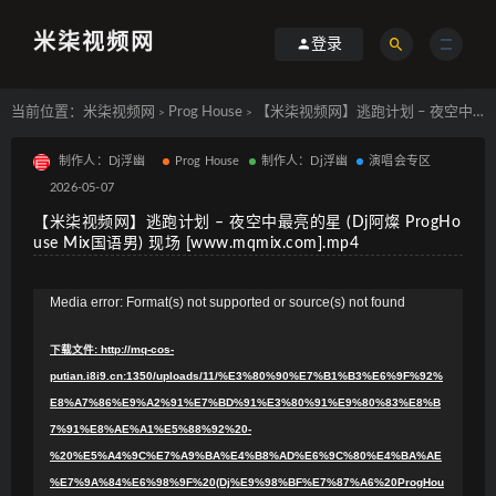
米柒视频网
登录
当前位置：
米柒视频网
Prog House
【米柒视频网】逃跑计划 – 夜空中最亮的星 (Dj阿燦 ProgHouse Mix国语男) 现场 [www.mqmix.com].mp4
>
>
制作人：Dj浮幽
Prog House
制作人：Dj浮幽
演唱会专区
2026-05-07
【米柒视频网】逃跑计划 – 夜空中最亮的星 (Dj阿燦 ProgHo
use Mix国语男) 现场 [www.mqmix.com].mp4
视
Media error: Format(s) not supported or source(s) not found
频
下载文件: http://mq-cos-
播
putian.i8i9.cn:1350/uploads/11/%E3%80%90%E7%B1%B3%E6%9F%92%
放
E8%A7%86%E9%A2%91%E7%BD%91%E3%80%91%E9%80%83%E8%B
器
7%91%E8%AE%A1%E5%88%92%20-
%20%E5%A4%9C%E7%A9%BA%E4%B8%AD%E6%9C%80%E4%BA%AE
%E7%9A%84%E6%98%9F%20(Dj%E9%98%BF%E7%87%A6%20ProgHou