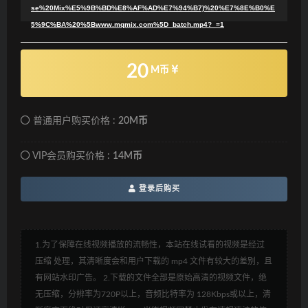
se%20Mix%E5%9B%BD%E8%AF%AD%E7%94%B7)%20%E7%8E%B0%E
5%9C%BA%20%5Bwww.mqmix.com%5D_batch.mp4?_=1
20
M币
普通用户购买价格 :
20M币
VIP会员购买价格 :
14M币
登录后购买
1.为了保障在线视频播放的流畅性，本站在线试看的视频是经过
压缩 处理，其清晰度会和用户下载的 mp4 文件有较大的差别，且
有网站水印广告。 2.下载的文件全部是原始高清的视频文件，绝
无压缩，分辨率为720P以上，音频比特率为 128Kbps或以上，清