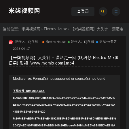
米柒视频网
登录
当前位置：
米柒视频网
Electro House
【米柒视频网】大头针 – 潇洒走一回 (Dj培仔 Electro Mix国语男) 影视 [www.mqmix.com].mp4
>
>
制作人：Dj浮幽
Electro House
制作人：Dj浮幽
影视mv专区
2026-04-17
【米柒视频网】大头针 – 潇洒走一回 (Dj培仔 Electro Mix国
语男) 影视 [www.mqmix.com].mp4
视
Media error: Format(s) not supported or source(s) not found
频
下载文件: http://mq-cos-
播
putian.i8i9.cn:1350/uploads/11/%E3%80%90%E7%B1%B3%E6%9F%92%
放
E8%A7%86%E9%A2%91%E7%BD%91%E3%80%91%E5%A4%A7%E5%A
器
4%B4%E9%92%88%20-
%20%E6%BD%87%E6%B4%92%E8%B5%B0%E4%B8%80%E5%9B%9E%
20(Dj%E5%9F%B9%E4%BB%94%20Electro%20Mix%E5%9B%BD%E8%A