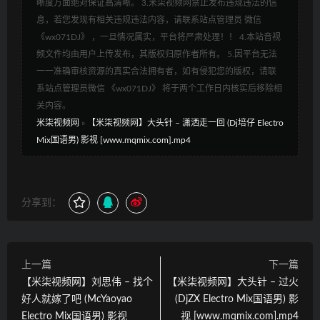
晰度方面绝对保证高清晰。 3.米柒视频网禁止发布违规违法的信
息，若您发现有相关违规违法内容，请联系站点管理员 微信
《wx071DJ》 ，一旦情况属实，平台将严肃处理！！ 4.本站音视
频文件均由用户上传发布，其版权归原作者所有。 5.因平台无法
一一准确审核资源的真实合法拥有者，如有侵犯您的版权，请联
系站点管理员微信 《wx071DJ》 将于两个工作日内核实后移除相
关内容。
米柒视频网
»
【米柒视频网】大头针 – 潇洒走一回 (Dj培仔 Electro
Mix国语男) 影视 [www.mqmix.com].mp4
分享到：
上一篇
下一篇
【米柒视频网】刘思伟 – 找个
【米柒视频网】大头针 – 过火
好人就嫁了吧 (McYaoyao
(DjZX Electro Mix国语男) 影
Electro Mix国语男) 影视
视 [www.mqmix.com].mp4