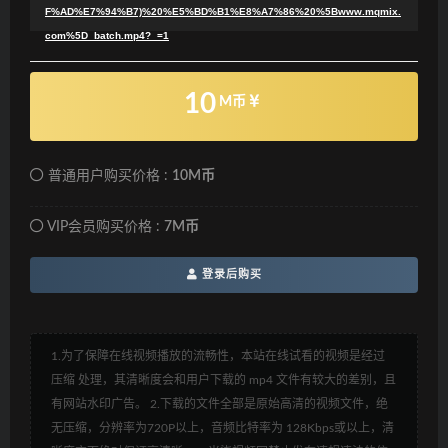
F%AD%E7%94%B7)%20%E5%BD%B1%E8%A7%86%20%5Bwww.mqmix.
com%5D_batch.mp4?_=1
10
M币
普通用户购买价格 :
10M币
VIP会员购买价格 :
7M币
登录后购买
1.为了保障在线视频播放的流畅性，本站在线试看的视频是经过
压缩 处理，其清晰度会和用户下载的 mp4 文件有较大的差别，且
有网站水印广告。 2.下载的文件全部是原始高清的视频文件，绝
无压缩，分辨率为720P以上，音频比特率为 128Kbps或以上，清