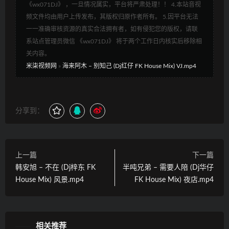
《wx071DJ》 ，一旦情况属实，平台将严肃处理！！ 4.本站音视
频文件均由用户上传发布，其版权归原作者所有。 5.因平台无法
一一准确审核资源的真实合法拥有者，如有侵犯您的版权，请联
系站点管理员微信 《wx071DJ》 将于两个工作日内核实后移除相
关内容。
米柒视频网
»
海来阿木 – 别知己 (Dj红仔 FK House Mix) VJ.mp4
分享到：
上一篇
下一篇
韩安旭 – 不在 (Dj梓东 FK
半吨兄弟 – 需要人陪 (Dj华仔
House Mix) 风景.mp4
FK House Mix) 夜店.mp4
相关推荐