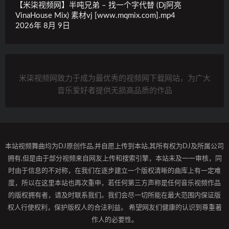
【米柒视频网】半吨兄弟 – 找一个字代替 (Dj阿亮
VinaHouse Mix) 素材vj [www.mqmix.com].mp4
2026年 8月 9日
米柒视频网致力于成为最优秀的视频网下载网站，为广大
音乐爱好者提供无损高品质的作品
本站视频舞曲均为DJ原创作品,并自愿上传到本站,其所有权为DJ及所属公司
拥有,但是由于部分视频来自网友上传和搜索引擎，本站未及一一审核，同
时由于信息的不对称，在我们在逐步建立一个版权清晰的曲库上有一定难
度，所以在这里本站也再次重申，若任何第三方声称是任何音乐视频作品
的版权拥有者，请及时联系我们。我们会尽一切所能在最大范围内保证版
权人行使权利，保护版权人的合法利益。 希望网友们健康的认识到尊重著
作人的必要性。