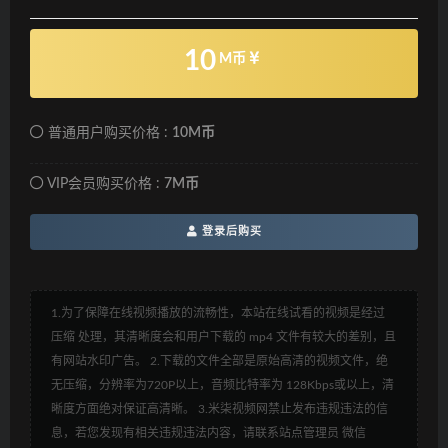
10
M币
普通用户购买价格 :
10M币
VIP会员购买价格 :
7M币
登录后购买
1.为了保障在线视频播放的流畅性，本站在线试看的视频是经过
压缩 处理，其清晰度会和用户下载的 mp4 文件有较大的差别，且
有网站水印广告。 2.下载的文件全部是原始高清的视频文件，绝
无压缩，分辨率为720P以上，音频比特率为 128Kbps或以上，清
晰度方面绝对保证高清晰。 3.米柒视频网禁止发布违规违法的信
息，若您发现有相关违规违法内容，请联系站点管理员 微信