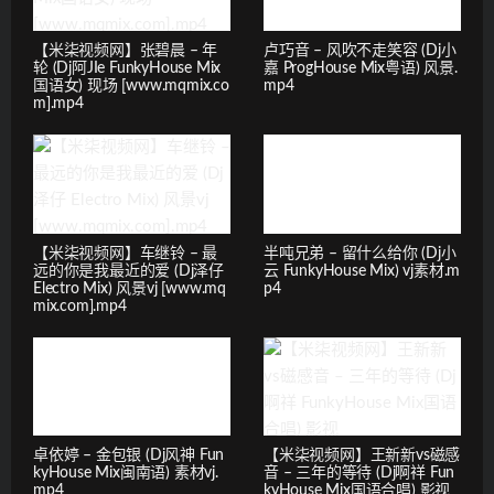
【米柒视频网】张碧晨 – 年
卢巧音 – 风吹不走笑容 (Dj小
轮 (Dj阿JIe FunkyHouse Mix
嘉 ProgHouse Mix粤语) 风景.
国语女) 现场 [www.mqmix.co
mp4
m].mp4
【米柒视频网】车继铃 – 最
半吨兄弟 – 留什么给你 (Dj小
远的你是我最近的爱 (Dj泽仔
云 FunkyHouse Mix) vj素材.m
Electro Mix) 风景vj [www.mq
p4
mix.com].mp4
卓依婷 – 金包银 (Dj风神 Fun
【米柒视频网】王新新vs磁感
kyHouse Mix闽南语) 素材vj.
音 – 三年的等待 (Dj啊祥 Fun
mp4
kyHouse Mix国语合唱) 影视