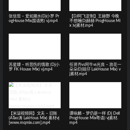
张信哲 – 爱如潮水(Dj小罗 Pr
【DJ阿飞定制】王赫野 今晚
ogHouse Mix国语男) vj.mp4
不想睡(Dj赫赫 ProgHouse Mi
x )vj素材.mp4
苏星婕 – 听悲伤的情歌 (Dj小
任贤齐vs阿牛vs光良 – 浪花一
罗 FK House Mix) vj.mp4
朵朵(Dj铭仔 LakHouse Mix) v
j素材.mp4
【米柒视频网】文夫 – 旧账
谭咏麟 – 梦仍是一样 (Dj Dell
(ATao涛 LakHous Mix) 素材vj
ProgHouse Mix粤语) vj素材.
[www.mqmix.com].mp4
mp4