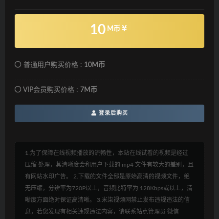
10
M币
普通用户购买价格 :
10M币
VIP会员购买价格 :
7M币
登录后购买
1.为了保障在线视频播放的流畅性，本站在线试看的视频是经过
压缩 处理，其清晰度会和用户下载的 mp4 文件有较大的差别，且
有网站水印广告。 2.下载的文件全部是原始高清的视频文件，绝
无压缩，分辨率为720P以上，音频比特率为 128Kbps或以上，清
晰度方面绝对保证高清晰。 3.米柒视频网禁止发布违规违法的信
息，若您发现有相关违规违法内容，请联系站点管理员 微信