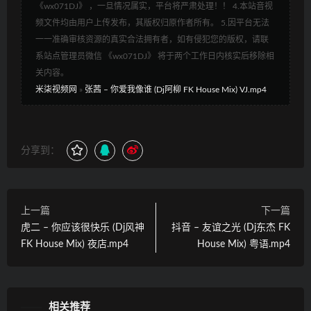
《wx071DJ》 ，一旦情况属实，平台将严肃处理！！ 4.本站音视
频文件均由用户上传发布，其版权归原作者所有。 5.因平台无法
一一准确审核资源的真实合法拥有者，如有侵犯您的版权，请联
系站点管理员微信 《wx071DJ》 将于两个工作日内核实后移除相
关内容。
米柒视频网
»
张茜 – 你爱我像谁 (Dj阿柳 FK House Mix) VJ.mp4
分享到：
上一篇
下一篇
虎二 – 你应该很快乐 (Dj风神
抖音 – 友谊之光 (Dj东杰 FK
FK House Mix) 夜店.mp4
House Mix) 粤语.mp4
相关推荐