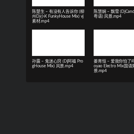
陈楚生 – 有没有人告诉你 (柳
陈慧娴 – 飘雪 (DjCand
州Dj小K FunkyHouse Mix) vj
粤语) 风景.mp4
素材.mp4
孙露 – 鬼迷心窍 (Dj阿福 Pro
姜育恒 – 爱我你怕了吗(
gHouse Mix) 风景.mp4
oyao Electro Mix国语
景.mp4