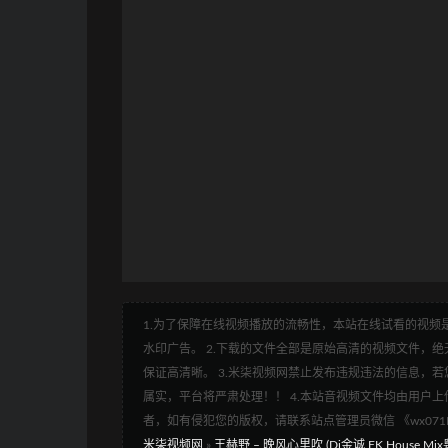
1.为了保障在线视频播放的流畅性，本站在线试看的视频是
水印广告。 2.下载的文件全部是原始高清的视频文件，绝无
保证高清晰。 3.米柒视频网禁止发布违规违法的信息，若您
属实，平台将严肃处理！！ 4.本站音视频文件均由用户上
者，如有侵犯您的版权，请联系站点管理员微信 《wx07
米柒视频网
»
王赫野 – 晚风心里吹 (Dj金诚 FK House Mix