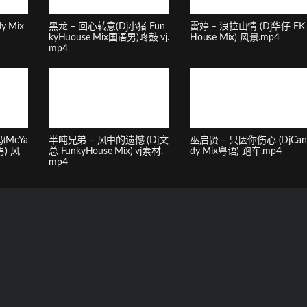
y Mix
黑龙 – 回心转意(Dj小猪 Fun
雷婷 – 浪拉山情 (Dj华仔 FK
kyHuouse Mix国语男)咚鼓 vj.
House Mix) 风景.mp4
mp4
McYa
半吨兄弟 – 风中的遗憾 (Dj文
巫启贤 – 只因你伤心 (DjCan
男) 风
总 FunkyHouse Mix) vj素材.
dy Mix粤语) 跑车.mp4
mp4