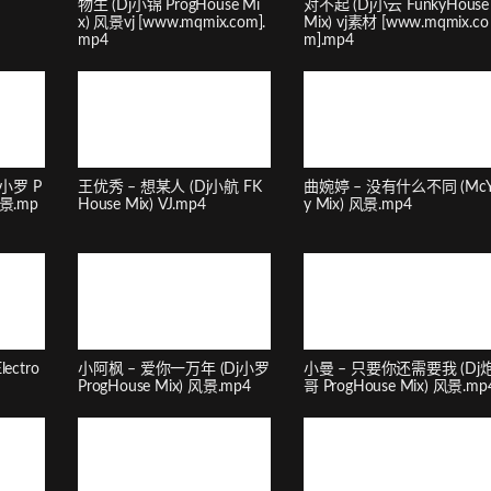
物生 (Dj小锦 ProgHouse Mi
对不起 (Dj小云 FunkyHouse
x) 风景vj [www.mqmix.com].
Mix) vj素材 [www.mqmix.co
mp4
m].mp4
小罗 P
王优秀 – 想某人 (Dj小航 FK
曲婉婷 – 没有什么不同 (Mc
风景.mp
House Mix) VJ.mp4
y Mix) 风景.mp4
ectro
小阿枫 – 爱你一万年 (Dj小罗
小曼 – 只要你还需要我 (Dj
ProgHouse Mix) 风景.mp4
哥 ProgHouse Mix) 风景.mp