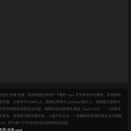
经过 压缩 处理，其清晰度会和用户下载的 mp4 文件有较大的差别，且有网站
压缩，分辨率为720P以上，音频比特率为 128Kbps或以上，清晰度方面绝对
发现有相关违规违法内容，请联系站点管理员 微信《wx071DJ》 ，一旦情况
传发布，其版权归原作者所有。 5.因平台无法一一准确审核资源的真实合法拥有
1DJ》 将于两个工作日内核实后移除相关内容。
粤语) 风景.mp4