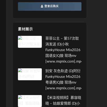
登录后购买
素材展示
菲菲公主 – 第57次取
消发送 (Dj小秋
FunkyHouse Mix2026
国语女)Q鼓 现场mv
[www.mqmix.com].mp4
别安 灰色轨迹 (Dj阿衍
FunkyHouse Mix2026
粤语男)Q鼓 现场mv
[www.mqmix.com].mp4
【米柒视频网】慕容晓
晓 – 姑娘爱情郎 (Dj小