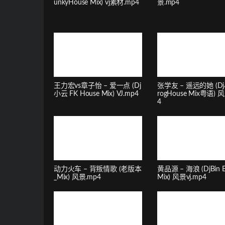
unkyHouse Mix) vj素材.mp4
景.mp4
王力宏vs章子怡 – 爱一点 (Dj
张学友 – 遥远的她 (Dj
小云 FK House Mix) VJ.mp4
rogHouse Mix粤语) 
4
动力火车 – 背叛情歌 (老版本
黄品源 – 海浪 (DjBin El
_Mix) 风景.mp4
Mix) 风景vj.mp4