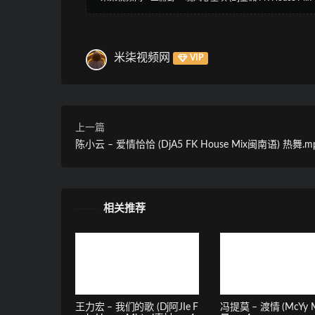
米柒视频网
VIP
上一篇
陈小云 – 爱情恰恰 (DjA5 FK House Mix闽南语) 热舞.m
相关推荐
王力宏 – 我们的歌 (Dj阿JIe F
冯提莫 – 渡情 (McYy M