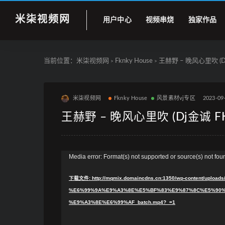
米柒视频网
用户中心
视频串烧
独家作品
当前位置：
米柒视频网
Fknky House
王赫野 – 晚风心里吹 (Dj金
>
>
米柒视频网
Fknky House
风景素材vj专区
2023-09
王赫野 – 晚风心里吹 (Dj金诚 FK 
视
Media error: Format(s) not supported or source(s) not fou
频
下载文件: http://mqmix.domaincdns.cn:1350/wp-content/upl
播
%E6%99%9A%E9%A3%8E%E5%BF%83%E9%87%8C%E5%90%B9
放
%E9%A3%8E%E6%99%AF_batch.mp4?_=1
器