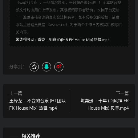
《wx071DJ》 ，一旦情况属实，平台将严肃处理！！ 4.本站音视
频文件均由用户上传发布，其版权归原作者所有。 5.因平台无法
一一准确审核资源的真实合法拥有者，如有侵犯您的版权，请联
系站点管理员微信 《wx071DJ》 将于两个工作日内核实后移除相
关内容。
米柒视频网
»
香香 – 如意 (Dj阿B FK House Mix) 热舞.mp4
分享到：
上一篇
下一篇
王绎龙 – 不变的音乐 (HT团队
陈奕迅 – 十年 (Dj风神 FK
FK House Mix) 热舞.mp4
House Mix) 风景.mp4
相关推荐