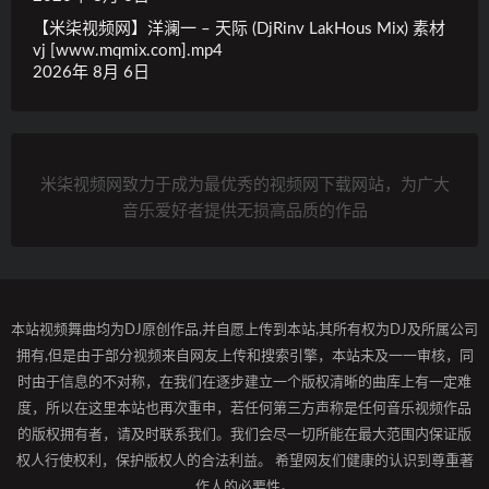
【米柒视频网】洋澜一 – 天际 (DjRinv LakHous Mix) 素材
vj [www.mqmix.com].mp4
2026年 8月 6日
米柒视频网致力于成为最优秀的视频网下载网站，为广大
音乐爱好者提供无损高品质的作品
本站视频舞曲均为DJ原创作品,并自愿上传到本站,其所有权为DJ及所属公司
拥有,但是由于部分视频来自网友上传和搜索引擎，本站未及一一审核，同
时由于信息的不对称，在我们在逐步建立一个版权清晰的曲库上有一定难
度，所以在这里本站也再次重申，若任何第三方声称是任何音乐视频作品
的版权拥有者，请及时联系我们。我们会尽一切所能在最大范围内保证版
权人行使权利，保护版权人的合法利益。 希望网友们健康的认识到尊重著
作人的必要性。