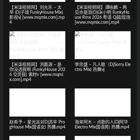
【米柒视频网】刘允乐 – 太
【米柒视频网】谭咏麟 – 再
早 (Dj子靖 FunkyHouse Mix)
见亦是泪(DjGk小明 FunkyHo
影视vj [www.mqmix.com].mp
use Rmx 2026 粤语 Q鼓)现场
4
[www.mqmix.com].mp4
【米柒视频网】洪嘉源 – 是
李宗盛 – 凡人歌（DjSorry Ele
你没选我啊 (FunkyHouse 202
ctro Mix) 热舞vj
6 空灵鼓) 素材v [www.mqmi
x.com].mp4
赵希予 – 星光派对Dj苏辛 Pro
海来阿木 – 点歌的人(Dj阿华
gHouse Mix国语女) 热舞.mp4
Electro Mix国语男) 热舞.mp4