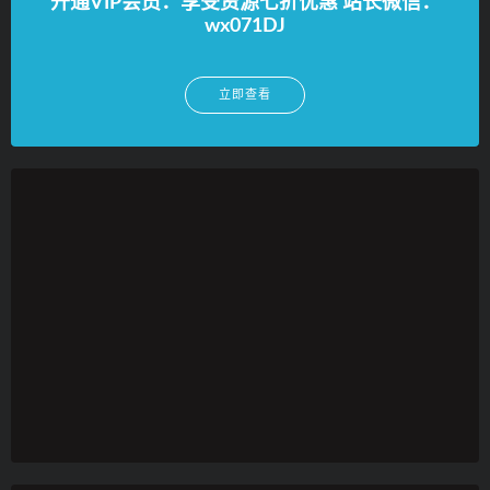
开通VIP会员：享受资源七折优惠 站长微信：
wx071DJ
立即查看