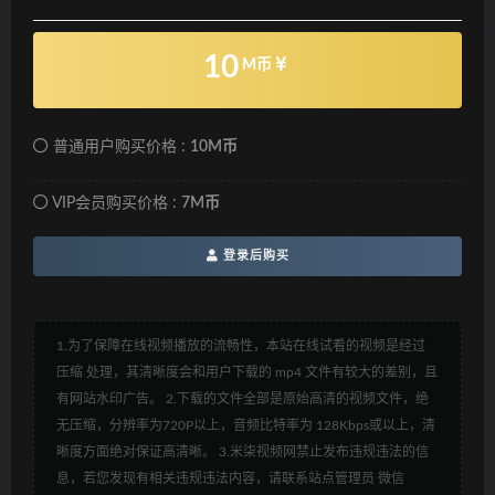
10
M币
普通用户购买价格 :
10M币
VIP会员购买价格 :
7M币
登录后购买
1.为了保障在线视频播放的流畅性，本站在线试看的视频是经过
压缩 处理，其清晰度会和用户下载的 mp4 文件有较大的差别，且
有网站水印广告。 2.下载的文件全部是原始高清的视频文件，绝
无压缩，分辨率为720P以上，音频比特率为 128Kbps或以上，清
晰度方面绝对保证高清晰。 3.米柒视频网禁止发布违规违法的信
息，若您发现有相关违规违法内容，请联系站点管理员 微信