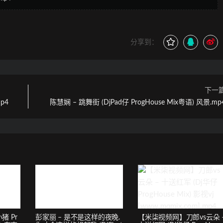
分享到：
下一
p4
陈慧娴 – 跳舞街 (DjPad仔 ProgHouse Mix粤语) 风景.mp
猪 Pr
彭家丽 – 是不是这样的夜晚.
【米柒视频网】刀郎vs云朵 