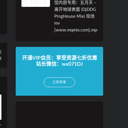
馆内部专用：五月天 –
离开地球表面 (DjDDG
ProgHouse Mix) 现场
mv
[www.mqmix.com].mp4
篇
开通VIP会员：享受资源七折优惠
4
站长微信：wx071DJ
立即查看
–