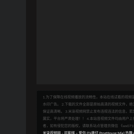
1.为了保障在线视频播放的流畅性，本站在线试看的视频是
水印广告。 2.下载的文件全部是原始高清的视频文件，绝无
保证高清晰。 3.米柒视频网禁止发布违规违法的信息，若您
属实，平台将严肃处理！！ 4.本站音视频文件均由用户上
者，如有侵犯您的版权，请联系站点管理员微信 《wx07
米柒视频网
»
邓紫棋 – 爱你 (Dj庸仔 ProgHouse Mix) 热舞