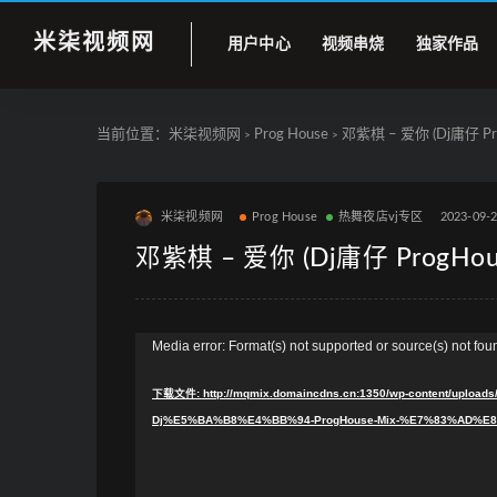
米柒视频网
用户中心
视频串烧
独家作品
当前位置：
米柒视频网
Prog House
邓紫棋 – 爱你 (Dj庸仔 Pro
>
>
米柒视频网
Prog House
热舞夜店vj专区
2023-09-
邓紫棋 – 爱你 (Dj庸仔 ProgHou
视
Media error: Format(s) not supported or source(s) not fou
频
下载文件: http://mqmix.domaincdns.cn:1350/wp-content/u
播
Dj%E5%BA%B8%E4%BB%94-ProgHouse-Mix-%E7%83%AD%E8
放
器