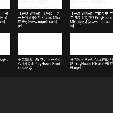
– 出
【米柒视频网】徐誉滕 – 等
【米漆视频网】广东余丰-三
Mix)
一分钟 (Dj小龙 Electro Mix)
年的赌注(Dj馒头ProgHouse
om].m
热舞vj [www.mqmix.com].m
Mix) 素材vj [www.mqmix.co
p4
m].mp4
rogHo
十二兽DJ小猴 艾北 – 一不小
张信哲 – 从开始到现在(Dj阿
心 (Dj Dell ProgHouse Remi
能 ProgHouse Mix国语男) 
x) 素材vj.mp4
舞.mp4