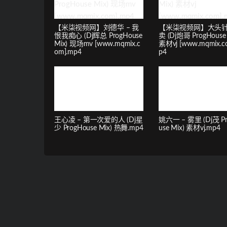
【米柒视频网】刘德华 – 我
【米柒视频网】大头针 
恨我痴心 (Dj辉总 ProgHouse
卖 (Dj炮哥 ProgHouse 
Mix) 现场mv [www.mqmix.c
素材vj [www.mqmix.c
om].mp4
p4
王心凌 – 第一次爱的人 (Dj星
姚六一 – 雾里 (Dj茂 P
少 ProgHouse Mix) 热舞.mp4
use Mix) 素材vj.mp4