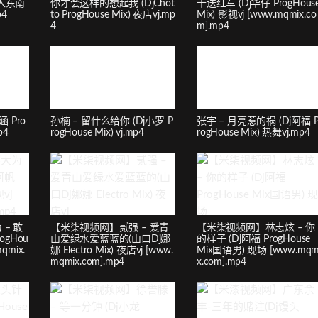
不入东南
你才会这样的想起我 (DjChot
十送红军 (Dj华仔 ProgHous
4
to ProgHouse Mix) 夜店vj.mp
Mix) 影视vj [www.mqmix.co
4
m].mp4
涵 Pro
孙楠 – 留什么给你 (Dj小罗 P
张宇 – 月亮惹的祸 (Dj阿福 
p4
rogHouse Mix) vj.mp4
rogHouse Mix) 热舞vj.mp4
– 敢
【米柒视频网】贰强 – 爱青
【米柒视频网】林志炫 – 你
ogHou
山爱绿水爱蓝蓝的(山口Dj娜
的样子 (Dj阿福 ProgHouse
qmix.
娜 Electro Mix) 夜店vj [www.
Mix国语男) 现场 [www.mqm
mqmix.com].mp4
x.com].mp4