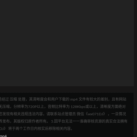
经过 压缩 处理，其清晰度会和用户下载的 mp4 文件有较大的差别，且有网站
压缩，分辨率为720P以上，音频比特率为 128Kbps或以上，清晰度方面绝对
发现有相关违规违法内容，请联系站点管理员 微信《wx071DJ》 ，一旦情况
传发布，其版权归原作者所有。 5.因平台无法一一准确审核资源的真实合法拥有
1DJ》 将于两个工作日内核实后移除相关内容。
.mp4