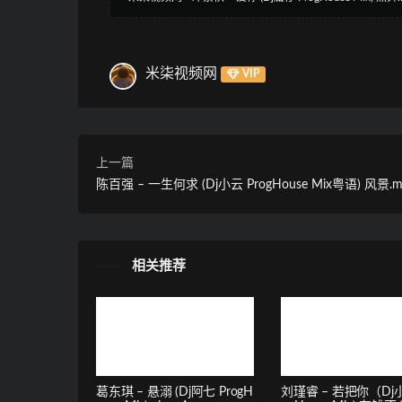
米柒视频网
VIP
上一篇
陈百强 – 一生何求 (Dj小云 ProgHouse Mix粤语) 风景.m
相关推荐
葛东琪 – 悬溺 (Dj阿七 ProgH
刘瑾睿 – 若把你（Dj小