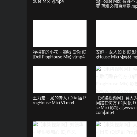
ouse Mix) vj.mp4
ogHouse Mix) 有钱
亚 落难必闯柬埔寨.mp
弹棉花的小花 – 顿啦 爱你 (D
安静 – 女人如书 (Dj默
jDell ProgHouse Mix) vj.mp4
gHouse Mix) vj素材.m
王力宏 – 龙的传人 (Dj阿福 P
【米柒视频网】蒋大为 
rogHouse Mix) VJ.mp4
问路在何方 (Dj阿帆 Pr
se Mix) 影视vj [www.m
com].mp4