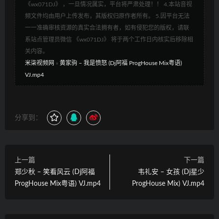
《wx071DJ》 ，一旦情况属实，平台将严肃处理！！ 4.本站音视
频文件均由用户上传发布，其版权归原作者所有。 5.因平台无法
一一准确审核资源的真实合法拥有者，如有侵犯您的版权，请联
系站点管理员微信 《wx071DJ》 将于两个工作日内核实后移除相
关内容。
米柒视频网
»
黄家驹 – 我是愤怒 (Dj阿福 ProgHouse Mix粤语)
VJ.mp4
分享到：
上一篇
下一篇
郑少秋 – 笑看风云 (Dj阿福
韦礼安 – 女孩 (Dj星少
ProgHouse Mix粤语) VJ.mp4
ProgHouse Mix) VJ.mp4