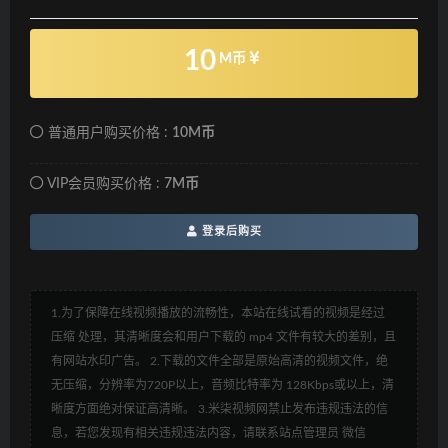
10
M币
普通用户购买价格 :
10M币
VIP会员购买价格 :
7M币
登录后购买
1.为了保障在线视频播放的流畅性，本站在线试看的视频是经过
压缩 处理，其清晰度会和用户下载的 mp4 文件有较大的差别，且
有网站水印广告。 2.下载的文件全部是原始高清的视频文件，绝
无压缩，分辨率为720P以上，音频比特率为 128Kbps或以上，清
晰度方面绝对保证高清晰。 3.米柒视频网禁止发布违规违法的信
息，若您发现有相关违规违法内容，请联系站点管理员 微信