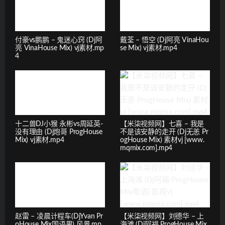
付豪vs鹏鹏 – 鬼迷心窍 (Dj阿
戴荃 – 悟空 (Dj阿亮 VinaHou
亮 VinaHouse Mix) vj素材.mp
se Mix) vj素材.mp4
4
十二兽DJ小猴 永彬vs周延英-
【米柒视频网】七喜 – 我是
没有理由 (Dj炮哥 ProgHouse
不是该安静的走开 (Dj无恙 Pr
Mix) vj素材.mp4
ogHouse Mix) 素材vj [www.
mqmix.com].mp4
赵雷 – 凌晨计程车(DjYvan Pr
【米柒视频网】刘德华 – 上
oHouse Mix国语男) 风景.mp
海滩 (Dj阿福 ProgHouse Mix