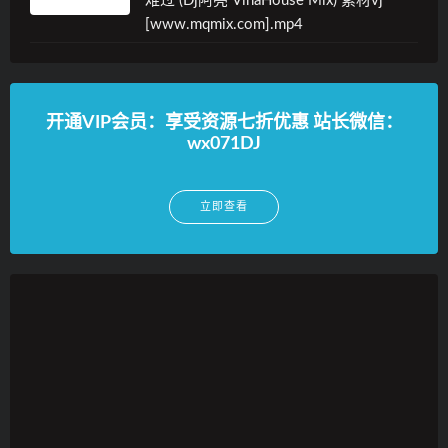
难过 (Dj阿亮 VinaHouse Mix) 素材vj
[www.mqmix.com].mp4
开通VIP会员：享受资源七折优惠 站长微信：
wx071DJ
立即查看