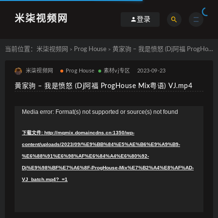
米柒视频网
登录
当前位置：
米柒视频网
Prog House
黄家驹 – 我是愤怒 (Dj阿福 ProgHouse Mix粤语) VJ.mp4
>
>
米柒视频网
Prog House
素材vj专区
2023-09-23
黄家驹 – 我是愤怒 (Dj阿福 ProgHouse Mix粤语) VJ.mp4
视
Media error: Format(s) not supported or source(s) not found
频
下载文件: http://mqmix.domaincdns.cn:1350/wp-
播
content/uploads/2023/09/%E9%BB%84%E5%AE%B6%E9%A9%B9-
放
%E6%88%91%E6%98%AF%E6%84%A4%E6%80%92-
器
Dj%E9%98%BF%E7%A6%8F-ProgHouse-Mix%E7%B2%A4%E8%AF%AD-
VJ_batch.mp4?_=1