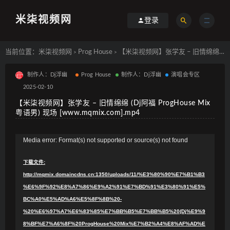
米柒视频网
登录
当前位置：
米柒视频网
Prog House
【米柒视频网】张学友 – 旧情绵绵 (Dj阿福 ProgHouse Mix粤语男) 现场 [www.mqmix.com].mp4
>
>
制作人：Dj浮幽
Prog House
制作人：Dj浮幽
演唱会专区
2025-02-10
【米柒视频网】张学友 – 旧情绵绵 (Dj阿福 ProgHouse Mix
粤语男) 现场 [www.mqmix.com].mp4
视
Media error: Format(s) not supported or source(s) not found
频
下载文件:
播
http://mqmix.domaincdns.cn:1350/uploads/11/%E3%80%90%E7%B1%B3
放
%E6%9F%92%E8%A7%86%E9%A2%91%E7%BD%91%E3%80%91%E5%
器
BC%A0%E5%AD%A6%E5%8F%8B%20-
%20%E6%97%A7%E6%83%85%E7%BB%B5%E7%BB%B5%20(Dj%E9%9
8%BF%E7%A6%8F%20ProgHouse%20Mix%E7%B2%A4%E8%AF%AD%E