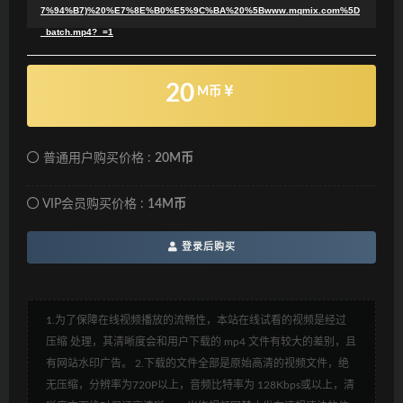
7%94%B7)%20%E7%8E%B0%E5%9C%BA%20%5Bwww.mqmix.com%5D
_batch.mp4?_=1
20
M币
普通用户购买价格 :
20M币
VIP会员购买价格 :
14M币
登录后购买
1.为了保障在线视频播放的流畅性，本站在线试看的视频是经过
压缩 处理，其清晰度会和用户下载的 mp4 文件有较大的差别，且
有网站水印广告。 2.下载的文件全部是原始高清的视频文件，绝
无压缩，分辨率为720P以上，音频比特率为 128Kbps或以上，清