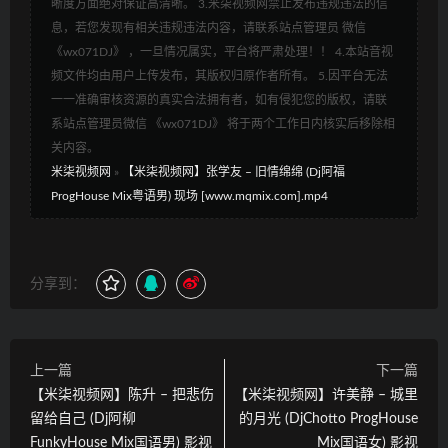
晰度方面绝对保证高清晰。 3.米柒视频网禁止发布违规违法的信
息，若您发现有相关违规违法内容，请联系站点管理员 微信
《wx071DJ》 ，一旦情况属实，平台将严肃处理！！ 4.本站音视
频文件均由用户上传发布，其版权归原作者所有。 5.因平台无法
一一准确审核资源的真实合法拥有者，如有侵犯您的版权，请联
系站点管理员微信 《wx071DJ》 将于两个工作日内核实后移除相
关内容。
米柒视频网
»
【米柒视频网】张学友 – 旧情绵绵 (Dj阿福
ProgHouse Mix粤语男) 现场 [www.mqmix.com].mp4
分享到：
上一篇
下一篇
【米柒视频网】陈升 – 把悲伤
【米柒视频网】许美静 – 城里
留给自己 (Dj阿柳
的月光 (DjChotto ProgHouse
FunkyHouse Mix国语男) 影视
Mix国语女) 影视