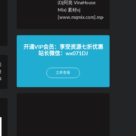
(Dj阿亮 VinaHouse
Mix) 素材vj
[www.mqmix.com].mp4
开通VIP会员：享受资源七折优惠
站长微信：wx071DJ
篇
粤
立即查看
4