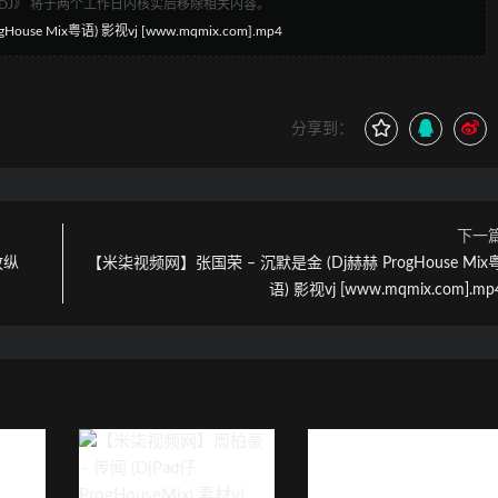
1DJ》 将于两个工作日内核实后移除相关内容。
se Mix粤语) 影视vj [www.mqmix.com].mp4
分享到：
下一
放纵
【米柒视频网】张国荣 – 沉默是金 (Dj赫赫 ProgHouse Mix
语) 影视vj [www.mqmix.com].mp