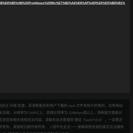
B%E8%B5%AB%20ProgHouse%20Mix%E7%B2%A4%E8%AF%AD)%20%E5%BD%B1%
经过 压缩 处理，其清晰度会和用户下载的 mp4 文件有较大的差别，且有网站
压缩，分辨率为720P以上，音频比特率为 128Kbps或以上，清晰度方面绝对
发现有相关违规违法内容，请联系站点管理员 微信《wx071DJ》 ，一旦情况
传发布，其版权归原作者所有。 5.因平台无法一一准确审核资源的真实合法拥有