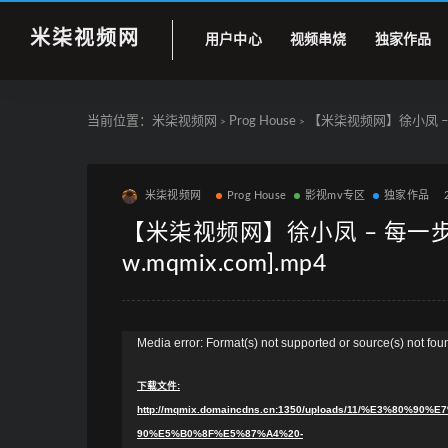
米柒视频网
用户中心
视频串烧
独家作品
当前位置：
米柒视频网
Prog House
【米柒视频网】徐小凤 – 每一步 
>
>
米柒视频网
Prog House
影视mv专区
独家作品
【米柒视频网】徐小凤 – 每一步 (Dj
w.mqmix.com].mp4
视
Media error: Format(s) not supported or source(s) not fou
频
下载文件:
播
http://mqmix.domaincdns.cn:1350/uploads/11/%E3%8
放
90%E5%B0%8F%E5%87%A4%20-
器