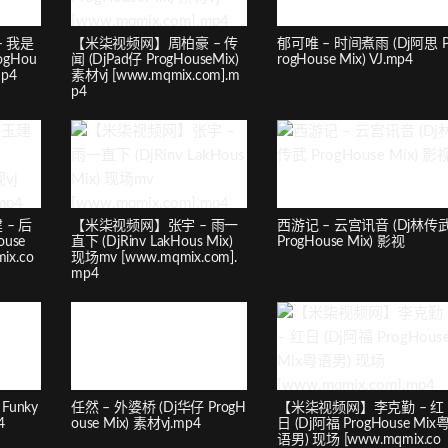
– 我是
【米柒视频网】周柏豪 – 传
郁可唯 – 时间煮雨 (Dj阿思 
gHou
闻 (DjPad仔 ProgHouseMix)
rogHouse Mix) VJ.mp4
p4
素材vj [www.mqmix.com].m
p4
– 后
【米柒视频网】张宇 – 雨一
西游记 – 云宫讯音 (Dj林传
use
直下 (DjRinv LakHous Mix)
ProgHouse Mix) 影视
ix.co
现场mv [www.mqmix.com].
mp4
Funky
任然 – 外婆桥 (Dj华仔 ProgH
【米柒视频网】李克勤 – 红
4
ouse Mix) 素材vj.mp4
日 (Dj阿福 ProgHouse Mix
语男) 现场 [www.mqmix.co