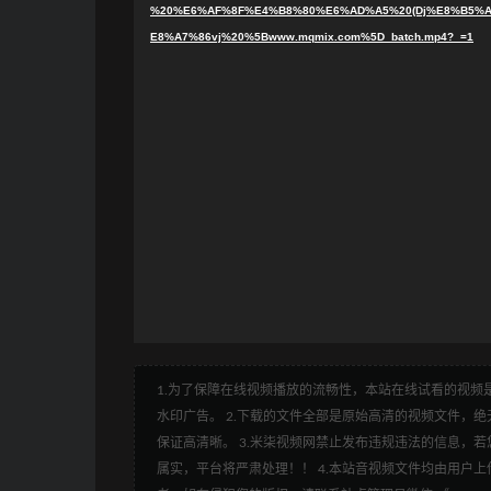
%20%E6%AF%8F%E4%B8%80%E6%AD%A5%20(Dj%E8%B5%A
E8%A7%86vj%20%5Bwww.mqmix.com%5D_batch.mp4?_=1
1.为了保障在线视频播放的流畅性，本站在线试看的视频是
水印广告。 2.下载的文件全部是原始高清的视频文件，绝无
保证高清晰。 3.米柒视频网禁止发布违规违法的信息，若您
属实，平台将严肃处理！！ 4.本站音视频文件均由用户上