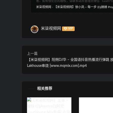
者，如有侵犯您的版权，请联系站点管理员微信 《wx07
米柒视频网
»
【米柒视频网】徐小凤 – 每一步 (Dj赫赫 ProgHou
米柒视频网
VIP
上一篇
【米柒视频网】阳朔DJ华 – 全国语抖音热播流行弹跳 
Lakhouse串烧 [www.mqmix.com].mp4
相关推荐