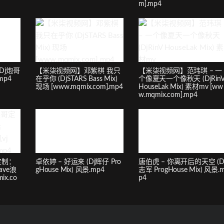
m].mp4
Dj炮哥
【米柒视频网】邓紫棋 我只
【米柒视频网】范玮琪 – 一
.mp4
在乎你 (DjSTARS Bass Mix)
个像夏天一个像秋天 (DjRin
现场 [www.mqmix.com].mp4
HouseLak Mix) 素材mv [ww
w.mqmix.com].mp4
定制：
卓依婷 – 好运来 (Dj辉仔 Pro
唐伯虎 – 你离开后的天空 (D
ave浪
gHouse Mix) 风景.mp4
志军 ProgHouse Mix) 风景.
ix.co
p4