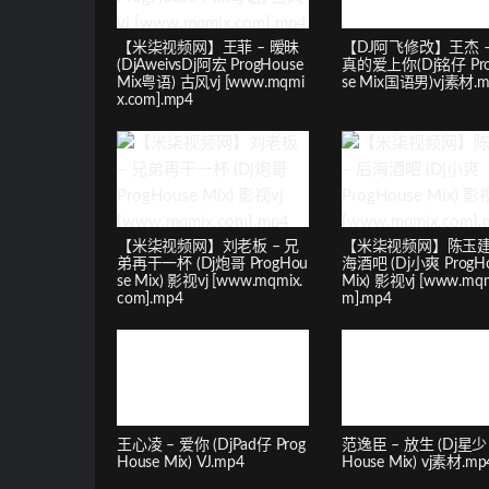
【米柒视频网】王菲 – 暧昧
【DJ阿飞修改】王杰 
(DjAweivsDj阿宏 ProgHouse
真的爱上你(Dj铭仔 Pro
Mix粤语) 古风vj [www.mqmi
se Mix国语男)vj素材.m
x.com].mp4
【米柒视频网】刘老板 – 兄
【米柒视频网】陈玉建 
弟再干一杯 (Dj炮哥 ProgHou
海酒吧 (Dj小爽 ProgHo
se Mix) 影视vj [www.mqmix.
Mix) 影视vj [www.mqm
com].mp4
m].mp4
王心凌 – 爱你 (DjPad仔 Prog
范逸臣 – 放生 (Dj星少 
House Mix) VJ.mp4
House Mix) vj素材.mp