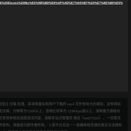
6%20Electro%20Mix%E5%9B%BD%E8%AF%AD%E7%94%B7)%20%E7%8E%B0%E5%
经过 压缩 处理，其清晰度会和用户下载的 mp4 文件有较大的差别，且有网站
压缩，分辨率为720P以上，音频比特率为 128Kbps或以上，清晰度方面绝对
发现有相关违规违法内容，请联系站点管理员 微信《wx071DJ》 ，一旦情况
传发布，其版权归原作者所有。 5.因平台无法一一准确审核资源的真实合法拥有