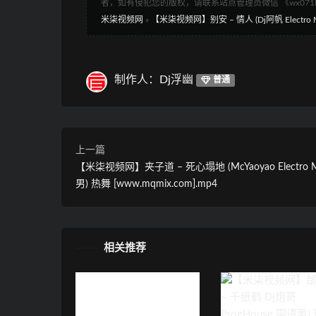
者，如有侵犯您的版权，请联系站点管理员微信 《wx07
米柒视频网
»
【米柒视频网】别安 – 情人 (Dj阿帆 Electro M
制作人：Dj浮幽
普通
上一篇
【米柒视频网】夹子道 – 死心塌地 (McYaoyao Electro 
男) 热舞 [www.mqmix.com].mp4
相关推荐