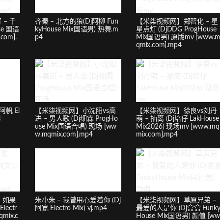
– 千
齐秦 – 北方的狼(Dj阿柳 Fun
【米柒视频网】郑智化 – 星
se 国语
kyHouse Mix国语男) 热舞.m
星点灯 (DjDDG ProgHouse
com].
p4
Mix国语男) 原版mv [www.
qmix.com].mp4
阿帆 El
【米柒视频网】小沈阳vs高
【米柒视频网】徐良vs刘丹
4
进 – 男人歌 (Dj细霖 ProgHo
萌 – 抽离 (Dj培仔 LakHouse
use Mix国语合唱) 现场 [ww
Mix2026) 现场mv [www.mq
w.mqmix.com].mp4
mix.com].mp4
 如果
朱小朱 – 我曾用心爱着你 (Dj
【米柒视频网】草原兄弟 –
ectr
阿宽 Electro Mix) vj.mp4
最爱的人是你 (Dj盒盒 Funk
qmix.c
House Mix国语男) 颜值 [w