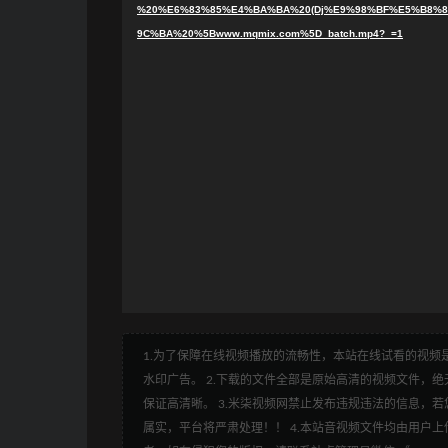
%20%E6%83%85%E4%BA%BA%20(Dj%E9%98%BF%E5%B8%8
9C%BA%20%5Bwww.mqmix.com%5D_batch.mp4?_=1
1.为了保障在线视频播放的流畅性，本站在线试看的视频是
水印广告。 2.下载的文件全部是原始高清的视频文件，绝无
保证高清晰。 3.米柒视频网禁止发布违规违法的信息，若您
属实，平台将严肃处理！！ 4.本站音视频文件均由用户上