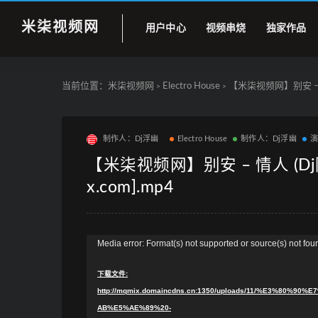
米柒视频网
用户中心
视频串烧
独家作品
当前位置：
米柒视频网
Electro House
【米柒视频网】别安 – 情人 
>
>
制作人：Dj浮幽
Electro House
制作人：Dj浮幽
【米柒视频网】别安 – 情人 (Dj阿帆 
x.com].mp4
视
Media error: Format(s) not supported or source(s) not fou
频
下载文件:
播
http://mqmix.domaincdns.cn:1350/uploads/11/%E3%8
放
AB%E5%AE%89%20-
器