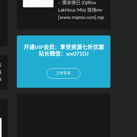
– 情非得已 (DjRinv
LakHous Mix) 现场mv
[www.mqmix.com].mp4
开通VIP会员：享受资源七折优惠
站长微信：wx071DJ
篇
语
立即查看
4