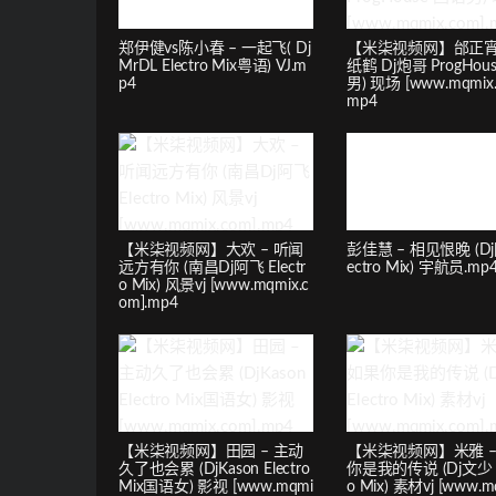
郑伊健vs陈小春 – 一起飞( Dj
【米柒视频网】邰正宵 
MrDL Electro Mix粤语) VJ.m
纸鹤 Dj炮哥 ProgHou
p4
男) 现场 [www.mqmix.
mp4
【米柒视频网】大欢 – 听闻
彭佳慧 – 相见恨晚 (Dj
远方有你 (南昌Dj阿飞 Electr
ectro Mix) 宇航员.mp
o Mix) 风景vj [www.mqmix.c
om].mp4
【米柒视频网】田园 – 主动
【米柒视频网】米雅 –
久了也会累 (DjKason Electro
你是我的传说 (Dj文少 El
Mix国语女) 影视 [www.mqmi
o Mix) 素材vj [www.m