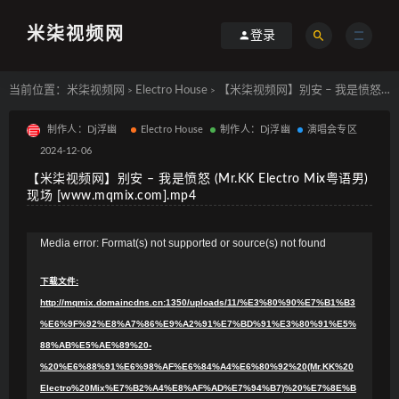
米柒视频网
登录
当前位置：
米柒视频网
Electro House
【米柒视频网】别安 – 我是愤怒 (Mr.KK Electro Mix粤语男) 现场 [www.mqmix.com].mp4
>
>
制作人：Dj浮幽
Electro House
制作人：Dj浮幽
演唱会专区
2024-12-06
【米柒视频网】别安 – 我是愤怒 (Mr.KK Electro Mix粤语男)
现场 [www.mqmix.com].mp4
视
Media error: Format(s) not supported or source(s) not found
频
下载文件:
播
http://mqmix.domaincdns.cn:1350/uploads/11/%E3%80%90%E7%B1%B3
放
%E6%9F%92%E8%A7%86%E9%A2%91%E7%BD%91%E3%80%91%E5%
器
88%AB%E5%AE%89%20-
%20%E6%88%91%E6%98%AF%E6%84%A4%E6%80%92%20(Mr.KK%20
Electro%20Mix%E7%B2%A4%E8%AF%AD%E7%94%B7)%20%E7%8E%B