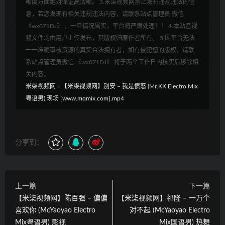
晰度方面绝对保证高清晰。 3.米柒视频网禁止发布违规违法的信
息，若您发现有相关违规违法内容，请联系站点管理员 微信
《wx071DJ》 ，一旦情况属实，平台将严肃处理！！ 4.本站音视
频文件均由用户上传发布，其版权归原作者所有。 5.因平台无法
一一准确审核资源的真实合法拥有者，如有侵犯您的版权，请联
系站点管理员微信 《wx071DJ》 将于两个工作日内核实后移除相
关内容。
米柒视频网
»
【米柒视频网】别安 – 我是愤怒 (Mr.KK Electro Mix
粤语男) 现场 [www.mqmix.com].mp4
分享到：
上一篇
下一篇
【米柒视频网】陈百强 – 偏偏
【米柒视频网】祁隆 – 一万个
喜欢你 (McYaoyao Electro
对不起 (McYaoyao Electro
Mix粤语男) 影视
Mix国语男) 热舞