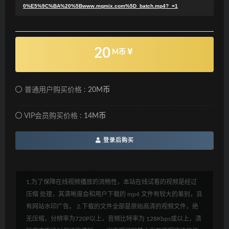
0%E5%9C%BA%20%5Bwww.mqmix.com%5D_batch.mp4?_=1
20
M币
普通用户购买价格 :
20M币
VIP会员购买价格 :
14M币
登录后购买
1.为了保障在线视频播放的流畅性，本站在线试看的视频是经过
压缩 处理，其清晰度会和用户下载的 mp4 文件有较大的差别，且
有网站水印广告。 2.下载的文件全部是原始高清的视频文件，绝
无压缩，分辨率为720P以上，音频比特率为 128Kbps或以上，清