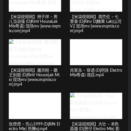
【米柒视频网】林子祥 – 男
【米柒视频网】周杰伦 – 七
儿当自强 (DjRinV HouseLak
里香 (DjRinv Dj糖果 Lak)山河
Mix粤语) 现场mv [www.mqm
V2 现场mv [www.mqmix.co
ix.com].mp4
m].mp4
【米柒视频网】屠洪刚 – 霸
肖家永 – 穿透 (Dj阿良 Electro
王别姬 (DjRinV HouseLak Mi
Mix粤语) 夜店.mp4
x) 现场mv [www.mqmix.co
m].mp4
张偲偲 – 伤心1999 (DjBIN El
【米柒视频网】大壮 – 本色
ectro Mix) 热舞vj.mp4
英雄 (Dj贺仔 Electro Mix) 影