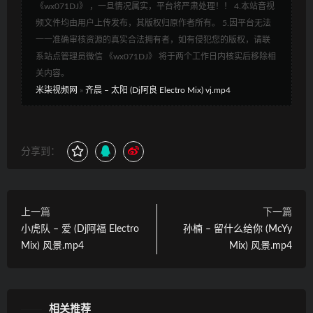
《wx071DJ》 ，一旦情况属实，平台将严肃处理！！ 4.本站音视
频文件均由用户上传发布，其版权归原作者所有。 5.因平台无法
一一准确审核资源的真实合法拥有者，如有侵犯您的版权，请联
系站点管理员微信 《wx071DJ》 将于两个工作日内核实后移除相
关内容。
米柒视频网
»
齐晨 – 太阳 (Dj阿良 Electro Mix) vj.mp4
分享到：
上一篇
下一篇
小虎队 – 爱 (Dj阿福 Electro
孙楠 – 留什么给你 (McYy
Mix) 风景.mp4
Mix) 风景.mp4
相关推荐