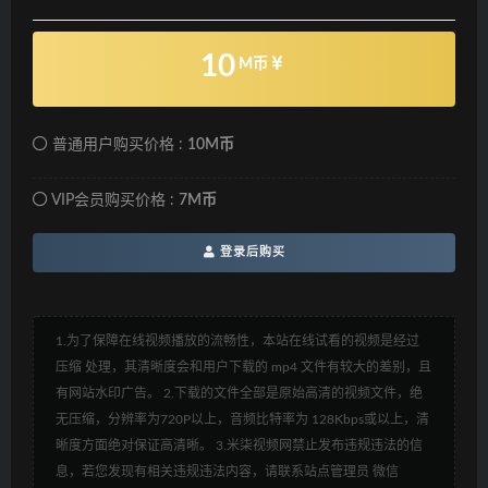
10
M币
普通用户购买价格 :
10M币
VIP会员购买价格 :
7M币
登录后购买
1.为了保障在线视频播放的流畅性，本站在线试看的视频是经过
压缩 处理，其清晰度会和用户下载的 mp4 文件有较大的差别，且
有网站水印广告。 2.下载的文件全部是原始高清的视频文件，绝
无压缩，分辨率为720P以上，音频比特率为 128Kbps或以上，清
晰度方面绝对保证高清晰。 3.米柒视频网禁止发布违规违法的信
息，若您发现有相关违规违法内容，请联系站点管理员 微信