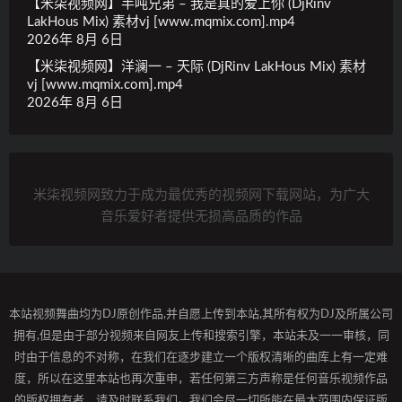
【米柒视频网】半吨兄弟 – 我是真的爱上你 (DjRinv
LakHous Mix) 素材vj [www.mqmix.com].mp4
2026年 8月 6日
【米柒视频网】洋澜一 – 天际 (DjRinv LakHous Mix) 素材
vj [www.mqmix.com].mp4
2026年 8月 6日
米柒视频网致力于成为最优秀的视频网下载网站，为广大
音乐爱好者提供无损高品质的作品
本站视频舞曲均为DJ原创作品,并自愿上传到本站,其所有权为DJ及所属公司
拥有,但是由于部分视频来自网友上传和搜索引擎，本站未及一一审核，同
时由于信息的不对称，在我们在逐步建立一个版权清晰的曲库上有一定难
度，所以在这里本站也再次重申，若任何第三方声称是任何音乐视频作品
的版权拥有者，请及时联系我们。我们会尽一切所能在最大范围内保证版