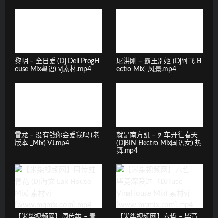
黎明 – 全日爱 (Dj Dell ProgH
屠洪刚 – 霸王别姬 (Dj阿飞 El
ouse Mix粤语) vj素材.mp4
ectro Mix) 风景.mp4
雷龙 – 没有钱你会爱我吗 (老
就是南方凯 – 列车开往春天
版本 _Mix) VJ.mp4
(DjBIN Electro Mix国语女) 热
舞.mp4
【米柒视频网】周传雄 – 青
【米柒视频网】六哲 – 毕竟