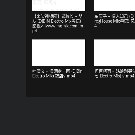
【米柒视频网】谭校长 – 朋
车厘子 – 情人知己 (Dj
友 (DjBIN Electro Mix粤语)
rogHouse Mix粤语) 
影视vj [www.mqmix.com].m
4
p4
叶倩文 – 潇洒走一回 (DjBin
柯柯柯啊 – 姑娘别哭泣 
Electro Mix) 夜店vj.mp4
七 Electro Mix) vj.mp4