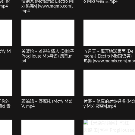
语男) 影
情别恋 (McYaoYao Electro Mi
o Mix) 宇航员.mp4
.mp4
x) 热舞vj [www.mqmix.com].
mp4
Yy Mi
关淑怡 – 难得有情人 (Dj桃子
五月天 – 离开地球表面 (De
ProgHouse Mix粤语) 风景.m
mons-J Electro Mix国语男)
p4
热舞 [www.mqmix.com].mp
于你的
郭镐鸣 – 野摩托 (McYy Mix)
付豪 – 他真的对你好吗 (Mc
ix) 素
VJ.mp4
y Mix) 夜店vj.mp4