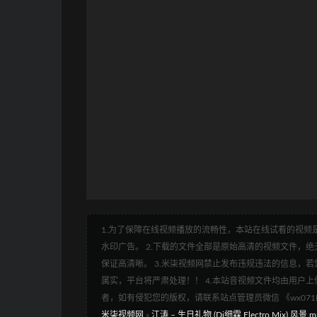
1.为了保障在线视频播放的流畅性，本站在线试看的视频是
水印广告。 2.下载的文件全部是原始高清的视频文件，绝无
保证高清晰。 3.米柒视频网禁止发布违规违法的信息，若您
属实，平台将严肃处理！！ 4.本站音视频文件均由用户上
者，如有侵犯您的版权，请联系站点管理员微信 《wx07
米柒视频网
»
江涛 – 生日礼物 (Dj细霖 Electro Mix) 风景.m