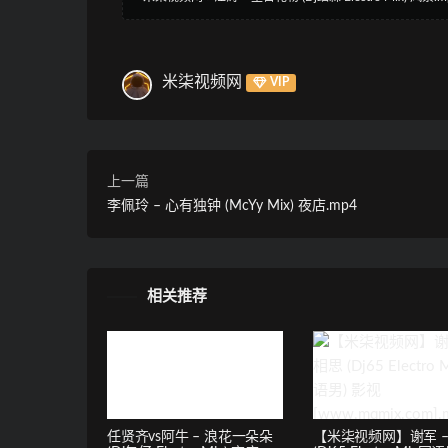
米柒视频网
VIP
上一篇
李佩玲 – 心有独钟 (McYy Mix) 夜店.mp4
相关推荐
任贤齐vs阿牛 – 浪花一朵朵
【米柒视频网】谢军 –