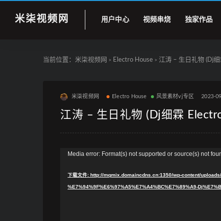
米柒视频网
用户中心
视频串烧
独家作品
当前位置：
米柒视频网
Electro House
江涛 – 生日礼物 (Dj细霖 
>
>
米柒视频网
Electro House
风景素材vj专区
2023-0
江涛 – 生日礼物 (Dj细霖 Electro
视
Media error: Format(s) not supported or source(s) not fou
频
下载文件: http://mqmix.domaincdns.cn:1350/wp-content/uplo
播
%E7%94%9F%E6%97%A5%E7%A4%BC%E7%89%A9-Dj%E7%BB%
放
器