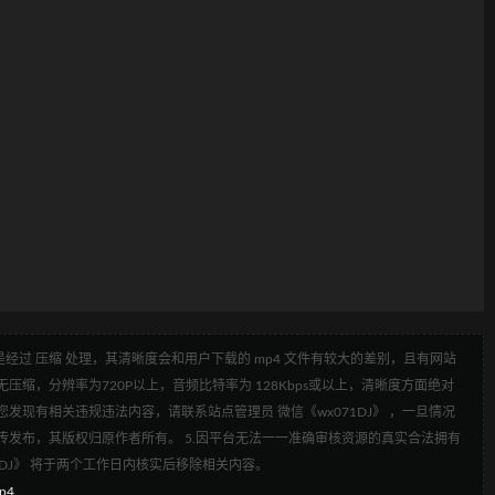
经过 压缩 处理，其清晰度会和用户下载的 mp4 文件有较大的差别，且有网站
压缩，分辨率为720P以上，音频比特率为 128Kbps或以上，清晰度方面绝对
发现有相关违规违法内容，请联系站点管理员 微信《wx071DJ》 ，一旦情况
传发布，其版权归原作者所有。 5.因平台无法一一准确审核资源的真实合法拥有
1DJ》 将于两个工作日内核实后移除相关内容。
p4