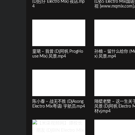
(Dj包仔 Electro Mix) 夜店.mp
(Dj65 Electro Mix国
4
视 [www.mqmix.com]
童珺 – 我曾 (Dj阿帆 ProgHo
孙楠 – 留什么给你 (Mc
use Mix) 风景.mp4
x) 风景.mp4
陈小春 – 战无不胜 (DjAsong
隔壁老樊 – 这一生关
Electro Mix粤语) 宇航员.mp4
风景 (Dj阿帆 Electro M
材vj.mp4