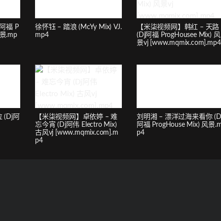
阿福 P
徐怀钰 – 踏浪 (McYy Mix) VJ.
【米柒视频网】韩红 – 天路
风景.mp
mp4
(Dj阿福 ProgHousee Mix) 风
景vj [www.mqmix.com].mp4
(Dj阿
【米柒视频网】卓依婷 – 难
刘明湘 – 漂洋过海来看你 (D
忘今宵 (Dj阿伟 Electro Mix)
阿福 ProgHouse Mix) 风景.
古风vj [www.mqmix.com].m
p4
p4