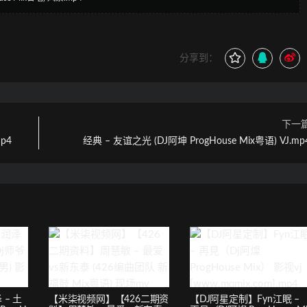
分享到：
下一
p4
经典 – 友谊之光 (DJ阿坤 ProgHouse Mix粤语) VJ.mp
– 土
【米柒视频网】【426二期资
【DJ阿星定制】Fyn江眠 –