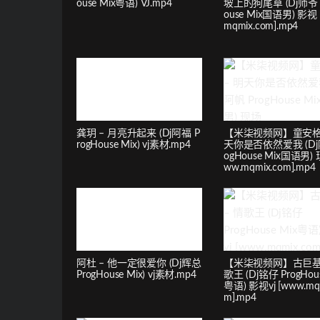
ouse Mix粤语) VJ.mp4
坡上的狗尾草 (Dj师爷 P
ouse Mix国语男) 影视 
mqmix.com].mp4
龚玥 – 月亮升起来 (Dj阿福 P
【米柒视频网】童安格 
rogHouse Mix) vj素材.mp4
天你是否依然爱我 (Dj阿
ogHouse Mix国语男) 
ww.mqmix.com].mp4
阿杜 – 他一定很爱你 (Dj辉总
【米柒视频网】古巨基 
ProgHouse Mix) vj素材.mp4
歌王 (Dj铭仔 ProgHous
粤语) 影视vj [www.mqm
m].mp4