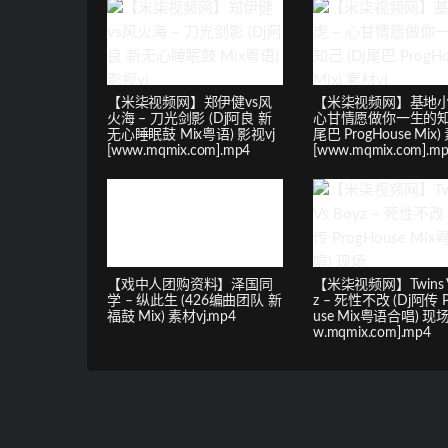
【米柒视频网】郑伊健vs风
【米柒视频网】基地小
火海 – 刀光剑影 (Dj阿良 新
心甘情愿做你一生的知己
无心睡眠鼓 Mix粤语) 影视vj
尾巴 ProgHouse Mix)
[www.mqmix.com].mp4
[www.mqmix.com].m
【戏中人团购资料】泽国同
【米柒视频网】Twins V
学 – 纵此生 (426编曲团队 新
z – 死性不改 (Dj阿传 P
福鼓 Mix) 素材vj.mp4
use Mix粤语合唱) 现场
w.mqmix.com].mp4