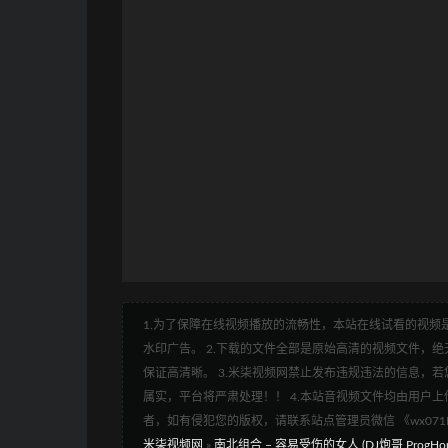
1.为了保障在线视频播放的流畅性，本站在线试看的视频是
水印广告。 2.下载的文件全部是原始高清的视频文件，绝无
保证高清晰。 3.米柒视频网禁止发布违规违法的信息，若您
属实，平台将严肃处理！！ 4.本站音视频文件均由用户上
者，如有侵犯您的版权，请联系站点管理员微信 《wx07
米柒视频网
»
南北组合 – 容易受伤的女人 (DJ炮哥 ProgHous