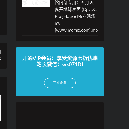
馆内部专用：五月天 –
离开地球表面 (DjDDG
ProgHouse Mix) 现场
mv
[www.mqmix.com].mp4
篇
开通VIP会员：享受资源七折优惠
4
站长微信：wx071DJ
立即查看