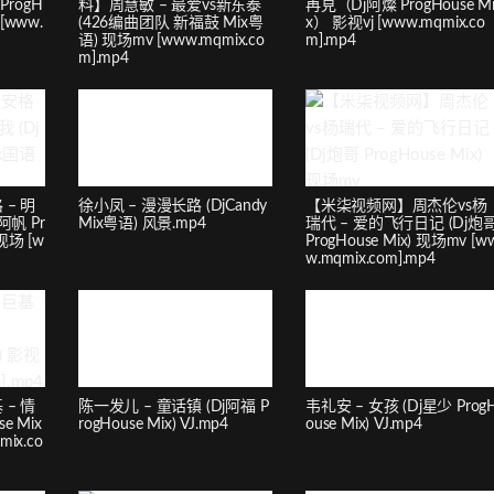
rogH
料】周慧敏 – 最爱vs新东泰
再見（Dj阿燦 ProgHouse M
[www.
(426编曲团队 新福鼓 Mix粤
x） 影视vj [www.mqmix.co
语) 现场mv [www.mqmix.co
m].mp4
m].mp4
– 明
徐小凤 – 漫漫长路 (DjCandy
【米柒视频网】周杰伦vs杨
帆 Pr
Mix粤语) 风景.mp4
瑞代 – 爱的飞行日记 (Dj炮
现场 [w
ProgHouse Mix) 现场mv [w
w.mqmix.com].mp4
– 情
陈一发儿 – 童话镇 (Dj阿福 P
韦礼安 – 女孩 (Dj星少 Prog
e Mix
rogHouse Mix) VJ.mp4
ouse Mix) VJ.mp4
ix.co