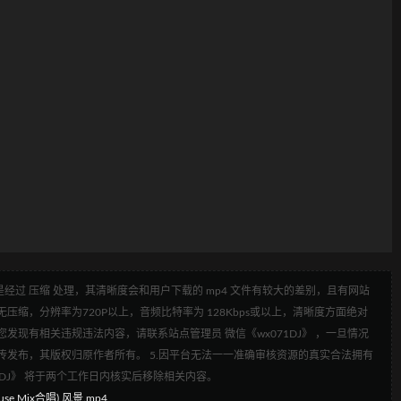
经过 压缩 处理，其清晰度会和用户下载的 mp4 文件有较大的差别，且有网站
压缩，分辨率为720P以上，音频比特率为 128Kbps或以上，清晰度方面绝对
发现有相关违规违法内容，请联系站点管理员 微信《wx071DJ》 ，一旦情况
传发布，其版权归原作者所有。 5.因平台无法一一准确审核资源的真实合法拥有
1DJ》 将于两个工作日内核实后移除相关内容。
e Mix合唱) 风景.mp4