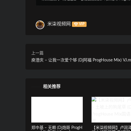
米柒视频网
VIP
上一篇
庾澄庆 – 让我一次爱个够 (Dj阿福 ProgHouse Mix) VJ.m
相关推荐
郑中基 – 无赖 (Dj炮哥 ProgH
【米柒视频网】卢润泽 