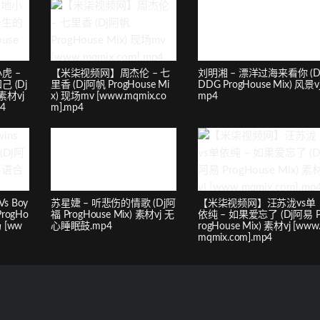
虎 –
【米柒视频网】周杰伦 – 七
刘明湘 – 漂洋过海来看你 (D
 (Dj
里香 (Dj阿帆 ProgHouse Mi
DDG ProgHouse Mix) 风景vj
 素材vj
x) 现场mv [www.mqmix.co
mp4
p4
m].mp4
s Boy
苏星婕 – 听悲伤的情歌 (Dj阿
【米柒视频网】汪苏泷vs单
rogHo
福 ProgHouse Mix) 素材vj 无
依纯 – 如果爱忘了 (Dj阿易 
 [ww
心睡眠鼓.mp4
rogHouse Mix) 素材vj [www
mqmix.com].mp4