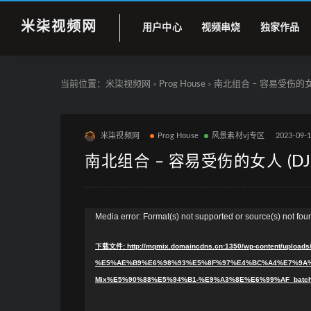
米柒视频网
用户中心
视频串烧
独家作品
当前位置：
米柒视频网
Prog House
南北组合 – 容易受伤的女人 (
>
>
米柒视频网
Prog House
风景素材vj专区
2023-09-
南北组合 – 容易受伤的女人 (DJ炮哥
视
Media error: Format(s) not supported or source(s) not fou
频
下载文件: http://mqmix.domaincdns.cn:1350/wp-content/up
播
%E5%AE%B9%E6%98%93%E5%8F%97%E4%BC%A4%E7%9A%8
放
Mix%E5%90%88%E5%94%B1-%E9%A3%8E%E6%99%AF_batch
器