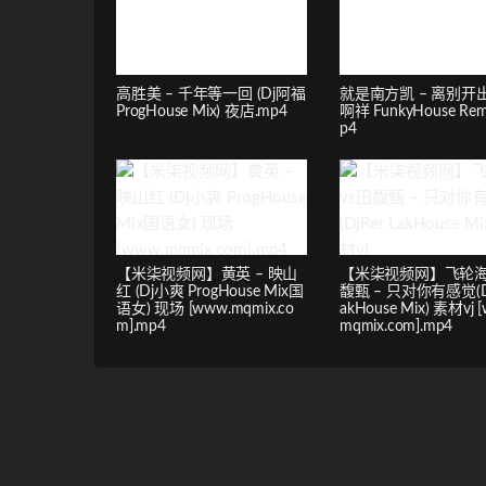
高胜美 – 千年等一回 (Dj阿福
就是南方凯 – 离别开出
ProgHouse Mix) 夜店.mp4
啊祥 FunkyHouse Remi
p4
【米柒视频网】黄英 – 映山
【米柒视频网】飞轮海
红 (Dj小爽 ProgHouse Mix国
馥甄 – 只对你有感觉(Dj
语女) 现场 [www.mqmix.co
akHouse Mix) 素材vj 
m].mp4
mqmix.com].mp4