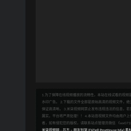
1.为了保障在线视频播放的流畅性，本站在线试看的视频是
水印广告。 2.下载的文件全部是原始高清的视频文件，绝无
保证高清晰。 3.米柒视频网禁止发布违规违法的信息，若您
属实，平台将严肃处理！！ 4.本站音视频文件均由用户上
者，如有侵犯您的版权，请联系站点管理员微信 《wx07
米柒视频网
»
吕方 – 朋友别哭 (DjDell ProgHouse Mix) 素材