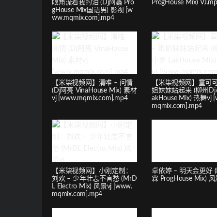
眼角流着我的泪 (Dj阿鑫 Pro
ProgHouse Mix) VJ.m
gHouse Mix国语男) 影视 [w
ww.mqmix.com].mp4
【米柒视频网】清唯 – 问情
【米柒视频网】童可可 
(Dj阿亮 VinaHouse Mix) 素材
姐妹妹站起来 (柳州Dj
vj [www.mqmix.com].mp4
akHouse Mix) 热舞vj 
mqmix.com].mp4
【米柒视频网】小刚定制：
卓依婷 – 明天会更好 (
刘欢 – 少年壮志不言愁 (MrD
霖 ProgHouse Mix) 
L Electro Mix) 风景vj [www.
mqmix.com].mp4