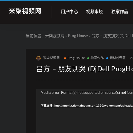
米柒视频网
用户中心
视频串烧
独家作品
当前位置：
米柒视频网
Prog House
吕方 – 朋友别哭 (DjDell P
>
>
米柒视频网
Prog House
独家作品
素材vj专区
2
吕方 – 朋友别哭 (DjDell ProgHo
视
Media error: Format(s) not supported or source(s) not fou
频
下载文件: http://mqmix.domaincdns.cn:1350/wp-content/uploads
播
放
器