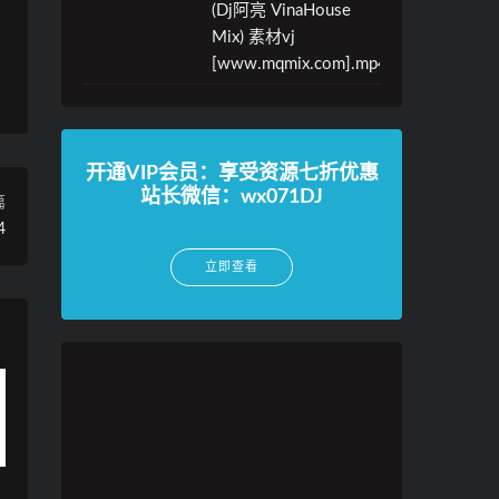
(Dj阿亮 VinaHouse
Mix) 素材vj
[www.mqmix.com].mp4
开通VIP会员：享受资源七折优惠
站长微信：wx071DJ
篇
4
立即查看
o