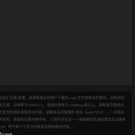
经过 压缩 处理，其清晰度会和用户下载的 mp4 文件有较大的差别，且有网站
压缩，分辨率为720P以上，音频比特率为 128Kbps或以上，清晰度方面绝对
发现有相关违规违法内容，请联系站点管理员 微信《wx071DJ》 ，一旦情况
传发布，其版权归原作者所有。 5.因平台无法一一准确审核资源的真实合法拥有
1DJ》 将于两个工作日内核实后移除相关内容。
vj.mp4