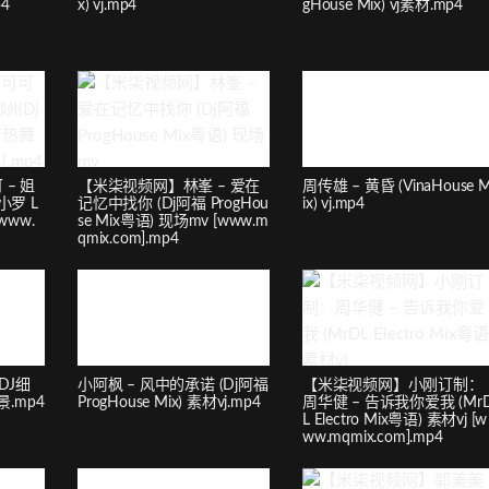
p4
x) vj.mp4
gHouse Mix) vj素材.mp4
– 姐
【米柒视频网】林峯 – 爱在
周传雄 – 黄昏 (VinaHouse 
小罗 L
记忆中找你 (Dj阿福 ProgHou
ix) vj.mp4
[www.
se Mix粤语) 现场mv [www.m
qmix.com].mp4
DJ细
小阿枫 – 风中的承诺 (Dj阿福
【米柒视频网】小刚订制：
风景.mp4
ProgHouse Mix) 素材vj.mp4
周华健 – 告诉我你爱我 (Mr
L Electro Mix粤语) 素材vj [w
ww.mqmix.com].mp4