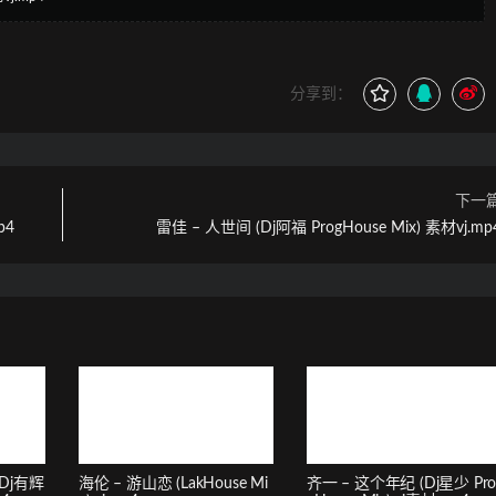
分享到：
下一
p4
雷佳 – 人世间 (Dj阿福 ProgHouse Mix) 素材vj.mp
Dj有辉
海伦 – 游山恋 (LakHouse Mi
齐一 – 这个年纪 (Dj星少 Pr