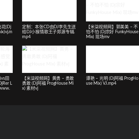
花(Dj
定制：本张CD由DJ李先生送
【米柒视频网】郭美美 – 不
x)vj.m
给DJ小猴情歌王子郑源专辑.
怕不怕 (Dj宗好 FunkyHouse
mp4
Mix) 现场mv
vs田
【米柒视频网】黄勇 – 勇敢
谭艳 – 光明 (Dj阿福 ProgHo
Rer L
勇敢 (Dj阿福 ProgHouse Mi
use Mix) VJ.mp4
[www.
x) 素材vj