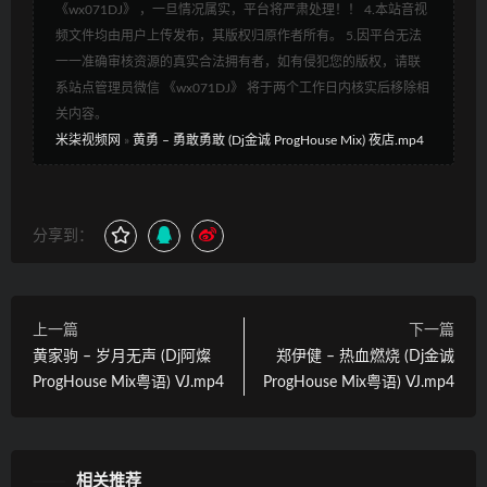
《wx071DJ》 ，一旦情况属实，平台将严肃处理！！ 4.本站音视
频文件均由用户上传发布，其版权归原作者所有。 5.因平台无法
一一准确审核资源的真实合法拥有者，如有侵犯您的版权，请联
系站点管理员微信 《wx071DJ》 将于两个工作日内核实后移除相
关内容。
米柒视频网
»
黄勇 – 勇敢勇敢 (Dj金诚 ProgHouse Mix) 夜店.mp4
分享到：
上一篇
下一篇
黄家驹 – 岁月无声 (Dj阿燦
郑伊健 – 热血燃烧 (Dj金诚
ProgHouse Mix粤语) VJ.mp4
ProgHouse Mix粤语) VJ.mp4
相关推荐