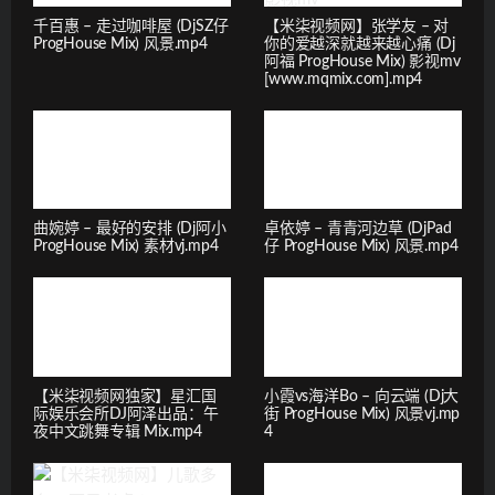
千百惠 – 走过咖啡屋 (DjSZ仔
【米柒视频网】张学友 – 对
ProgHouse Mix) 风景.mp4
你的爱越深就越来越心痛 (Dj
阿福 ProgHouse Mix) 影视mv
[www.mqmix.com].mp4
曲婉婷 – 最好的安排 (Dj阿小
卓依婷 – 青青河边草 (DjPad
ProgHouse Mix) 素材vj.mp4
仔 ProgHouse Mix) 风景.mp4
【米柒视频网独家】星汇国
小霞vs海洋Bo – 向云端 (Dj大
际娱乐会所DJ阿泽出品：午
街 ProgHouse Mix) 风景vj.mp
夜中文跳舞专辑 Mix.mp4
4