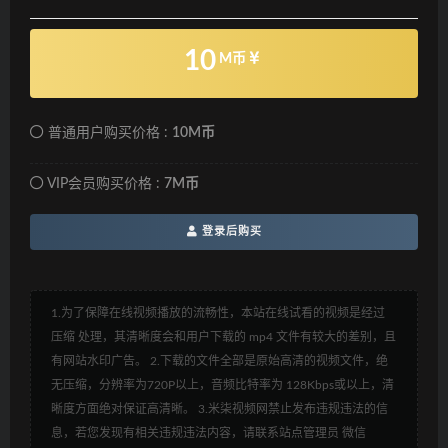
10
M币
普通用户购买价格 :
10M币
VIP会员购买价格 :
7M币
登录后购买
1.为了保障在线视频播放的流畅性，本站在线试看的视频是经过
压缩 处理，其清晰度会和用户下载的 mp4 文件有较大的差别，且
有网站水印广告。 2.下载的文件全部是原始高清的视频文件，绝
无压缩，分辨率为720P以上，音频比特率为 128Kbps或以上，清
晰度方面绝对保证高清晰。 3.米柒视频网禁止发布违规违法的信
息，若您发现有相关违规违法内容，请联系站点管理员 微信