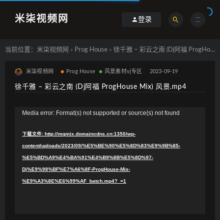
米柒视频网
登录
当前位置：
米柒视频网
Prog House
徐千雅 – 彩云之南 (Dj阿福 ProgHouse Mix) 风景.mp4
>
>
米柒视频网
Prog House
风景素材vj专区
2023-09-19
徐千雅 – 彩云之南 (Dj阿福 ProgHouse Mix) 风景.mp4
视
Media error: Format(s) not supported or source(s) not found
频
下载文件: http://mqmix.domaincdns.cn:1350/wp-
播
content/uploads/2023/09/%E5%BE%90%E5%8D%83%E9%9B%85-
放
%E5%BD%A9%E4%BA%91%E4%B9%8B%E5%8D%97-
器
Dj%E9%98%BF%E7%A6%8F-ProgHouse-Mix-
%E9%A3%8E%E6%99%AF_batch.mp4?_=1