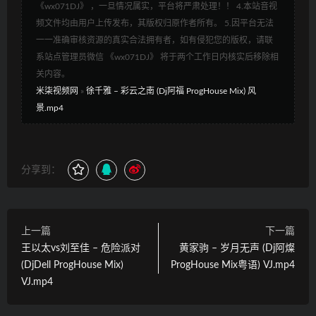
《wx071DJ》 ，一旦情况属实，平台将严肃处理！！ 4.本站音视
频文件均由用户上传发布，其版权归原作者所有。 5.因平台无法
一一准确审核资源的真实合法拥有者，如有侵犯您的版权，请联
系站点管理员微信 《wx071DJ》 将于两个工作日内核实后移除相
关内容。
米柒视频网
»
徐千雅 – 彩云之南 (Dj阿福 ProgHouse Mix) 风
景.mp4
分享到：
上一篇
下一篇
王以太vs刘至佳 – 危险派对
黄家驹 – 岁月无声 (Dj阿燦
(DjDell ProgHouse Mix)
ProgHouse Mix粤语) VJ.mp4
VJ.mp4