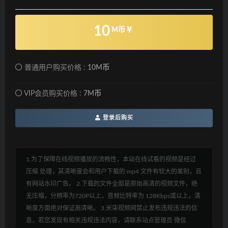
10
M币
普通用户购买价格 :
10M币
VIP会员购买价格 :
7M币
登录后购买
1.为了保障在线视频播放的流畅性，本站在线试看的视频是经过
压缩 处理，其清晰度会和用户下载的 mp4 文件有较大的差别，且
有网站水印广告。 2.下载的文件全部是原始高清的视频文件，绝
无压缩，分辨率为720P以上，音频比特率为 128Kbps或以上，清
晰度方面绝对保证高清晰。 3.米柒视频网禁止发布违规违法的信
息，若您发现有相关违规违法内容，请联系站点管理员 微信