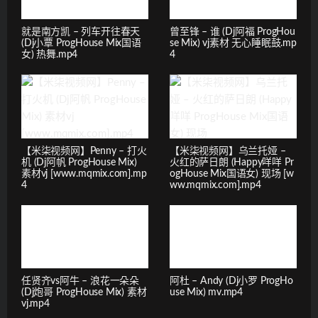
就是南方凯 – 列车开往春天
曾至锋 – 谁 (Dj阿福 ProgHou
(Dj小覃 ProgHouse Mix国语
se Mix) vj素材 无心睡眠鼓.mp
女) 热舞.mp4
4
【米柒视频网】Penny – 打火
【米柒视频网】乌兰托娅 –
机 (Dj阿帆 ProgHouse Mix)
火红的萨日朗 (Happy咩咩 Pr
素材vj [www.mqmix.com].mp
ogHouse Mix国语女) 现场 [w
4
ww.mqmix.com].mp4
任贤齐vs阿牛 – 浪花一朵朵
阿杜 – Andy (Dj小罗 ProgHo
(Dj炮哥 ProgHouse Mix) 素材
use Mix) mv.mp4
vj.mp4