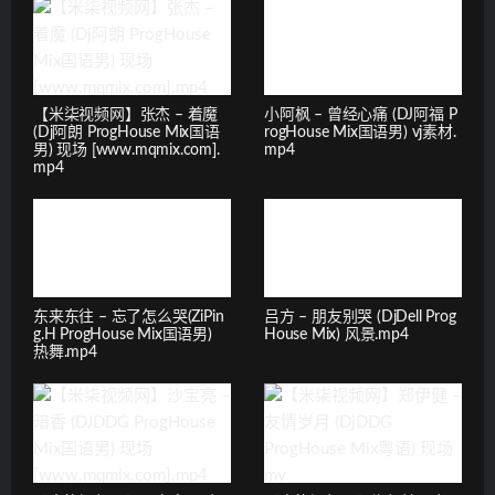
【米柒视频网】张杰 – 着魔
小阿枫 – 曾经心痛 (DJ阿福 P
(Dj阿朗 ProgHouse Mix国语
rogHouse Mix国语男) vj素材.
男) 现场 [www.mqmix.com].
mp4
mp4
东来东往 – 忘了怎么哭(ZiPin
吕方 – 朋友别哭 (DjDell Prog
g.H ProgHouse Mix国语男)
House Mix) 风景.mp4
热舞.mp4