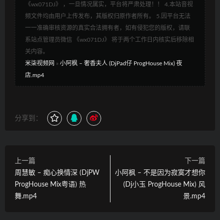
《wx071DJ》 ，一旦情况属实，平台将严肃处理！！ 4.本站音视
频文件均由用户上传发布，其版权归原作者所有。 5.因平台无法
一一准确审核资源的真实合法拥有者，如有侵犯您的版权，请联
系站点管理员微信 《wx071DJ》 将于两个工作日内核实后移除相
关内容。
米柒视频网
»
小阿枫 – 奢香夫人 (DjPad仔 ProgHouse Mix) 夜
店.mp4
分享到：
上一篇
下一篇
周慧敏 – 痴心换情深 (DjPW
小阿枫 – 不是因为寂寞才想你
ProgHouse Mix粤语) 热
(Dj小玉 ProgHouse Mix) 风
舞.mp4
景.mp4