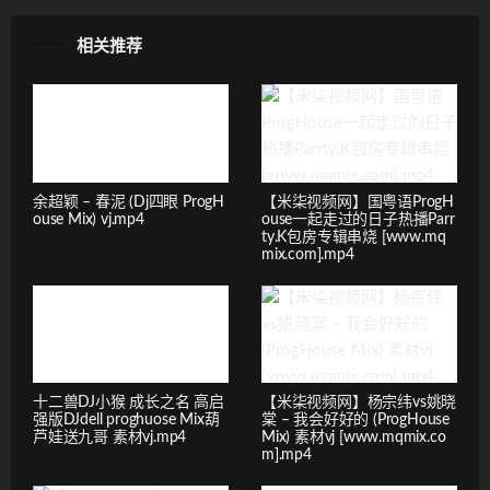
相关推荐
余超颖 – 春泥 (Dj四眼 ProgH
【米柒视频网】国粤语ProgH
ouse Mix) vj.mp4
ouse一起走过的日子热播Parr
ty.K包房专辑串烧 [www.mq
mix.com].mp4
十二兽DJ小猴 成长之名 高启
【米柒视频网】杨宗纬vs姚晓
强版DJdell proghuose Mix葫
棠 – 我会好好的 (ProgHouse
芦娃送九哥 素材vj.mp4
Mix) 素材vj [www.mqmix.co
m].mp4