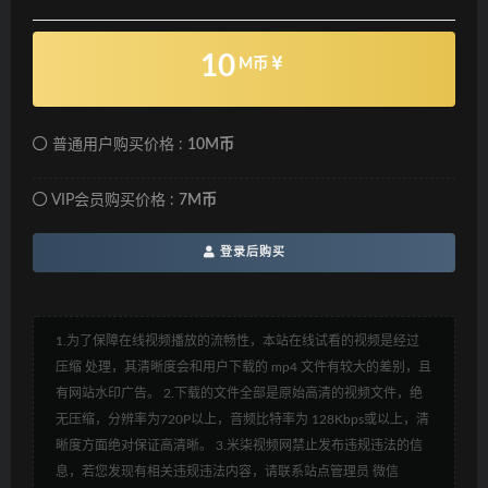
10
M币
普通用户购买价格 :
10M币
VIP会员购买价格 :
7M币
登录后购买
1.为了保障在线视频播放的流畅性，本站在线试看的视频是经过
压缩 处理，其清晰度会和用户下载的 mp4 文件有较大的差别，且
有网站水印广告。 2.下载的文件全部是原始高清的视频文件，绝
无压缩，分辨率为720P以上，音频比特率为 128Kbps或以上，清
晰度方面绝对保证高清晰。 3.米柒视频网禁止发布违规违法的信
息，若您发现有相关违规违法内容，请联系站点管理员 微信