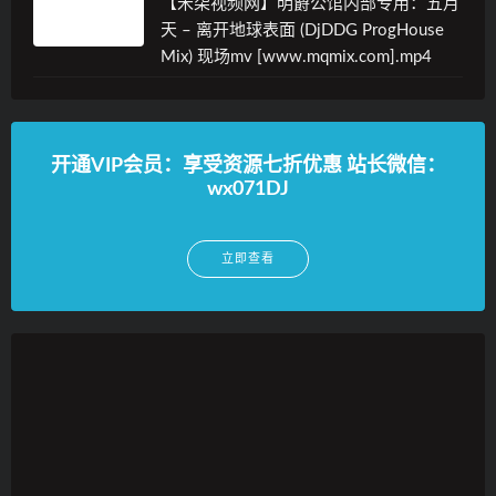
【米柒视频网】明爵公馆内部专用：五月
天 – 离开地球表面 (DjDDG ProgHouse
Mix) 现场mv [www.mqmix.com].mp4
开通VIP会员：享受资源七折优惠 站长微信：
wx071DJ
立即查看