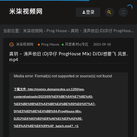
米柒视频网
登录
当前位置：
米柒视频网
Prog House
龚玥 – 涛声依旧 (Dj华仔 ProgHouse Mix) DJDJ想要飞 风景.mp4
>
>
米柒视频网
Prog House
风景素材vj专区
2023-09-18
龚玥 – 涛声依旧 (Dj华仔 ProgHouse Mix) DJDJ想要飞 风景.
mp4
视
Media error: Format(s) not supported or source(s) not found
频
下载文件: http://mqmix.domaincdns.cn:1350/wp-
播
content/uploads/2023/09/%E9%BE%9A%E7%8E%A5-
放
%E6%B6%9B%E5%A3%B0%E4%BE%9D%E6%97%A7-
器
Dj%E5%8D%8E%E4%BB%94-ProgHouse-Mix-
DJDJ%E6%83%B3%E8%A6%81%E9%A3%9E-
%E9%A3%8E%E6%99%AF_batch.mp4?_=1