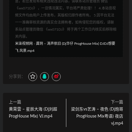
息，若您发现有相关违规违法内容，请联系站点管理员 微信
《wx071DJ》 ，一旦情况属实，平台将严肃处理！！ 4.本站音视
频文件均由用户上传发布，其版权归原作者所有。 5.因平台无法
一一准确审核资源的真实合法拥有者，如有侵犯您的版权，请联
系站点管理员微信 《wx071DJ》 将于两个工作日内核实后移除相
关内容。
米柒视频网
»
龚玥 – 涛声依旧 (Dj华仔 ProgHouse Mix) DJDJ想要
飞 风景.mp4
分享到：
上一篇
下一篇
黄霄雲 – 星辰大海 (Dj刘超
梁剑东vs艺涛 – 夜色 (Dj炮哥
ProgHouse Mix) VJ.mp4
ProgHouse Mix粤语) 夜店
vj.mp4