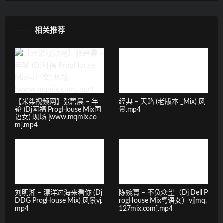
相关推荐
【米柒视频网】张碧晨 – 年
经典 – 天路 (老版本 _Mix) 风
轮 (Dj阿福 ProgHouse Mix国
景.mp4
语女) 现场 [www.mqmix.co
m].mp4
刘明湘 – 漂洋过海来看你 (Dj
陈婉菁 – 不负众望（Dj Dell P
DDG ProgHouse Mix) 风景vj.
rogHouse Mix粤语女）vj[mq.
mp4
127mix.com].mp4