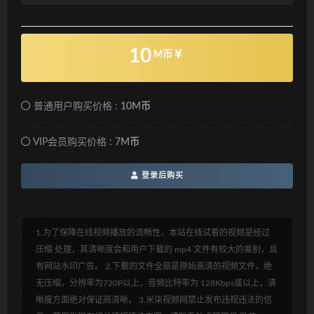
10
M币
普通用户购买价格 :
10M币
VIP会员购买价格 :
7M币
登录后购买
1.为了保障在线视频播放的流畅性，本站在线试看的视频是经过
压缩 处理，其清晰度会和用户下载的 mp4 文件有较大的差别，且
有网站水印广告。 2.下载的文件全部是原始高清的视频文件，绝
无压缩，分辨率为720P以上，音频比特率为 128Kbps或以上，清
晰度方面绝对保证高清晰。 3.米柒视频网禁止发布违规违法的信