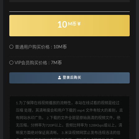
10
M币
普通用户购买价格 :
10M币
VIP会员购买价格 :
7M币
登录后购买
1.为了保障在线视频播放的流畅性，本站在线试看的视频是经过
压缩 处理，其清晰度会和用户下载的 mp4 文件有较大的差别，且
有网站水印广告。 2.下载的文件全部是原始高清的视频文件，绝
无压缩，分辨率为720P以上，音频比特率为 128Kbps或以上，清
晰度方面绝对保证高清晰。 3.米柒视频网禁止发布违规违法的信