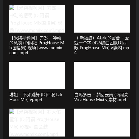
【米柒视频网】刀郎 – 冲动
（ 新福鼓）Alaric的窗台 – 爱
的惩罚 (Dj阿福 ProgHouse M
就一个字 (426编曲团队Dj四
ix国语男) 现场 [www.mqmix.
眼 ProgHouse Mix) vj素材.mp
com].mp4
4
琳姐 – 不如跳舞 (Dj四眼 Lak
白玛多吉 – 梦回云南 (Dj阿亮
Hous Mix) vj.mp4
VinaHouse Mix) vj素材.mp4