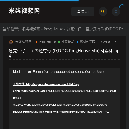
米柒视频网
登录
当前位置：
米柒视频网
Prog House
迪克牛仔 – 至少还有你 (DjDDG ProgHouse Mix) vj素材.mp4
>
>
米柒视频网
Prog House
独家作品
素材vj专区
2024-01-15
迪克牛仔 – 至少还有你 (DjDDG ProgHouse Mix) vj素材.mp
4
视
Media error: Format(s) not supported or source(s) not found
频
下载文件: http://mqmix.domaincdns.cn:1350/wp-
播
content/uploads/2024/01/%E8%BF%AA%E5%85%8B%E7%89%9B%E4%B
放
B%94-
器
%E8%87%B3%E5%B0%91%E8%BF%98%E6%9C%89%E4%BD%A0-
DjDDG-ProgHouse-Mix-vj%E7%B4%A0%E6%9D%90_batch.mp4?_=1