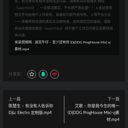
息，若您发现有相关违规违法内容，请联系站点管理员 微信
《wx071DJ》 ，一旦情况属实，平台将严肃处理！！ 4.本站音视
频文件均由用户上传发布，其版权归原作者所有。 5.因平台无法
一一准确审核资源的真实合法拥有者，如有侵犯您的版权，请联
系站点管理员微信 《wx071DJ》 将于两个工作日内核实后移除相
关内容。
米柒视频网
»
迪克牛仔 – 至少还有你 (DjDDG ProgHouse Mix) vj
素材.mp4
分享到：
上一篇
下一篇
陈楚生 – 有没有人告诉你
艾歌 – 你是我今生的唯一
DjLc Electro 定制版.mp4
(DjDDG ProgHouse Mix) vj素
材.mp4