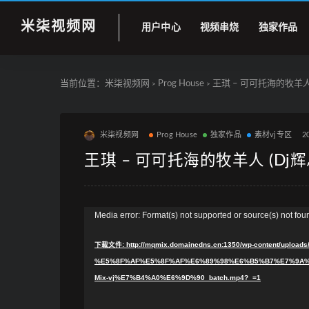
米柒视频网
用户中心
视频串烧
独家作品
当前位置：
米柒视频网
Prog House
王琪 – 可可托海的牧羊人 (Dj
>
>
米柒视频网
Prog House
独家作品
素材vj专区
2
王琪 – 可可托海的牧羊人 (Dj辉总 P
视
Media error: Format(s) not supported or source(s) not fou
频
下载文件: http://mqmix.domaincdns.cn:1350/wp-content/uplo
播
%E5%8F%AF%E5%8F%AF%E6%89%98%E6%B5%B7%E7%9A%8
放
Mix-vj%E7%B4%A0%E6%9D%90_batch.mp4?_=1
器