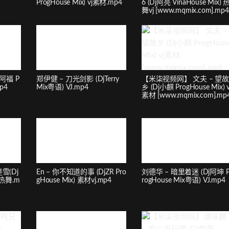
ProgHouse Mix) vj素材.mp4
6 (Dj阿亮 VinaHouse Mix) 
舞vj [www.mqmix.com].mp4
阿福 P
郑伊健 – 刀光剑影 (DjTerry
【米柒视频网】 文夫 – 望故
p4
Mix粤语) VJ.mp4
乡 (Dj小麒 ProgHouse Mix) v
素材 [www.mqmix.com].mp
雪(Dj
En – 你不知道的事 (DjZR Pro
刘德华 – 暗里着迷 (Dj阿坤 
 热舞.m
gHouse Mix) 素材vj.mp4
rogHouse Mix粤语) VJ.mp4