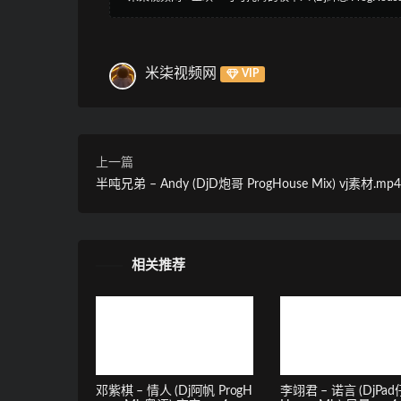
米柒视频网
VIP
上一篇
半吨兄弟 – Andy (DjD炮哥 ProgHouse Mix) vj素材.mp4
相关推荐
邓紫棋 – 情人 (Dj阿帆 ProgH
李翊君 – 诺言 (DjPad仔