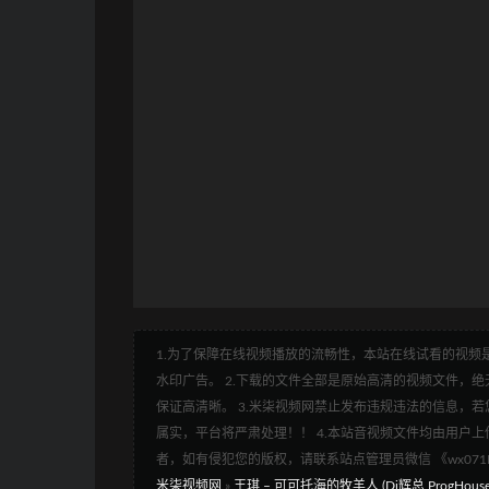
1.为了保障在线视频播放的流畅性，本站在线试看的视频是
水印广告。 2.下载的文件全部是原始高清的视频文件，绝无
保证高清晰。 3.米柒视频网禁止发布违规违法的信息，若您
属实，平台将严肃处理！！ 4.本站音视频文件均由用户上
者，如有侵犯您的版权，请联系站点管理员微信 《wx07
米柒视频网
»
王琪 – 可可托海的牧羊人 (Dj辉总 ProgHouse 