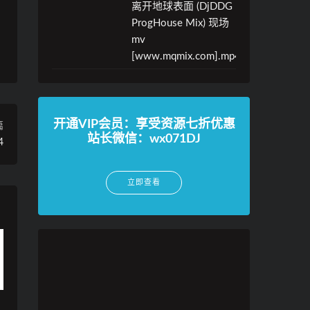
离开地球表面 (DjDDG
ProgHouse Mix) 现场
mv
[www.mqmix.com].mp4
开通VIP会员：享受资源七折优惠
篇
站长微信：wx071DJ
4
立即查看