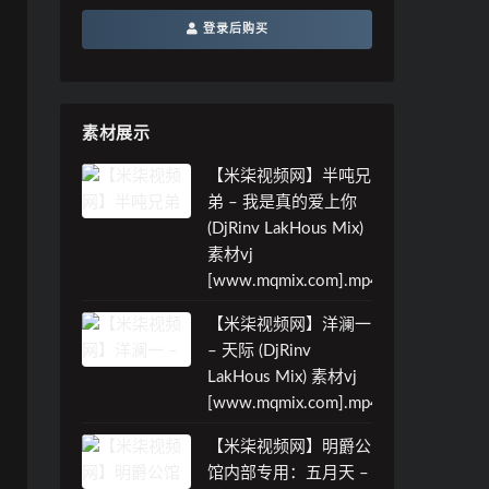
登录后购买
素材展示
【米柒视频网】半吨兄
弟 – 我是真的爱上你
(DjRinv LakHous Mix)
素材vj
[www.mqmix.com].mp4
【米柒视频网】洋澜一
– 天际 (DjRinv
LakHous Mix) 素材vj
[www.mqmix.com].mp4
【米柒视频网】明爵公
馆内部专用：五月天 –