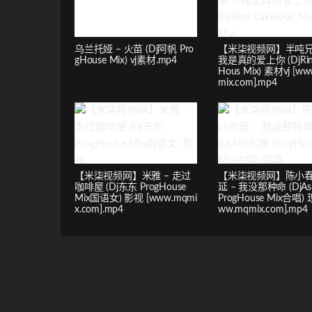
乌兰托娅 – 火苗 (Dj阿帆 Pro
【米柒视频网】半吨兄
gHouse Mix) vj素材.mp4
我是真的爱上你 (DjRinv
Hous Mix) 素材vj [w
mix.com].mp4
【米柒视频网】米雅 – 走过
【米柒视频网】陈小春
咖啡屋 (Dj东东 ProgHouse
延 – 我没那种命 (DjA
Mix国语女) 影视 [www.mqmi
ProgHouse Mix合唱) 
x.com].mp4
ww.mqmix.com].mp4