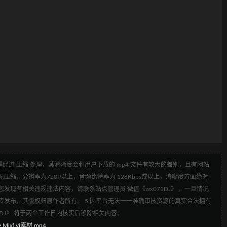
经过 压缩 处理，其清晰度会和用户下载的 mp4 文件有较大的差别，且有网站
压缩，分辨率为720P以上，音频比特率为 128Kbps或以上，清晰度方面绝对
发现有相关违规违法内容，请联系站点管理员 微信《wx071DJ》 ，一旦情况
传发布，其版权归原作者所有。 5.因平台无法一一准确审核资源的真实合法拥有
1DJ》 将于两个工作日内核实后移除相关内容。
Mix) vj素材.mp4