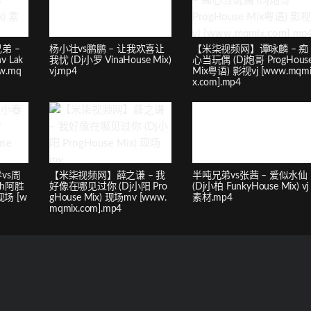
弟 –
杨小壮vs鹏鹏 – 让我欢喜让
【米柒视频网】谭咏麟 – 痴
 Lak
我忧 (Dj小罗 VinaHouse Mix)
心当玩偶 (Dj炮哥 ProgHous
ww.mq
vj.mp4
Mix粤语) 影视vj [www.mqm
x.com].mp4
vs周
【米柒视频网】薛之谦 – 我
半吨兄弟vs张茜 – 爱似水仙
sh阿胜
好像在哪见过你 (Dj小阳 Pro
(Dj小柏 FunkyHouse Mix) vj
现场 [w
gHouse Mix) 现场mv [www.
素材.mp4
mqmix.com].mp4