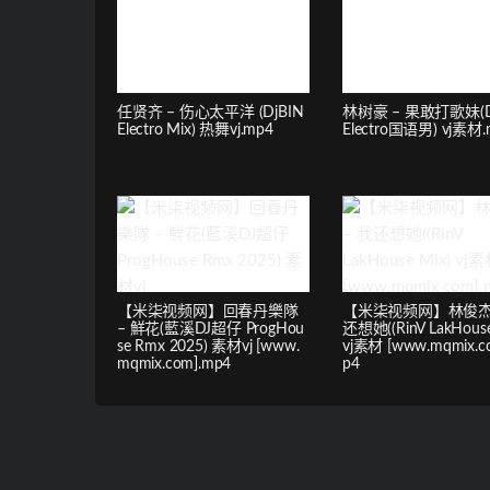
任贤齐 – 伤心太平洋 (DjBIN
林树豪 – 果敢打歌妹(
Electro Mix) 热舞vj.mp4
Electro国语男) vj素材.
【米柒视频网】回春丹樂隊
【米柒视频网】林俊杰 
– 鮮花(藍溪DJ超仔 ProgHou
还想她((RinV LakHouse
se Rmx 2025) 素材vj [www.
vj素材 [www.mqmix.c
mqmix.com].mp4
p4