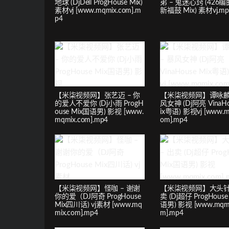
地球 (DjDell ProgHouse Mix)
弟 – 鬼迷心窍 (426
素材vj [www.mqmix.com].m
新福鼓 Mix) 素材vj.mp
p4
【米柒视频网】张艺迈 – 你
【米柒视频网】谭咏麟 
的爱人不爱你 (Dj小雨 ProgH
风女神 (Dj阿亮 VinaHo
ouse Mix国语男) 影视 [www.
ix粤语) 影视vj [www.m
mqmix.com].mp4
om].mp4
【米柒视频网】怪咖 – 谢谢
【米柒视频网】大头针 
你的爱（DJ阿奇 ProgHouse
卖 (Dj超仔 ProgHouse
Mix四川话) vj素材 [www.mq
语男) 影视 [www.mqmi
mix.com].mp4
m].mp4