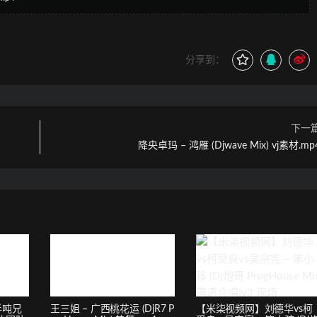
分享到：
下一
降央卓玛 – 鸿雁 (Djwave Mix) vj素材.mp
半吨兄
王三姐 – 广西桃花运 (DjR7 P
【米柒视频网】刘德华vs柯