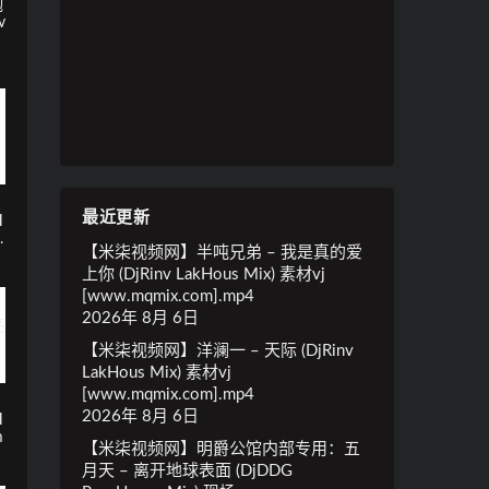
炮
v
最近更新
H
.
【米柒视频网】半吨兄弟 – 我是真的爱
上你 (DjRinv LakHous Mix) 素材vj
[www.mqmix.com].mp4
2026年 8月 6日
【米柒视频网】洋澜一 – 天际 (DjRinv
LakHous Mix) 素材vj
[www.mqmix.com].mp4
2026年 8月 6日
H
m
【米柒视频网】明爵公馆内部专用：五
月天 – 离开地球表面 (DjDDG