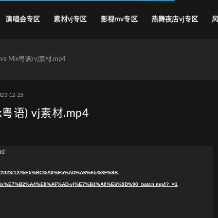
演唱会专区
素材vj专区
影视mv专区
热舞夜店vj专区
风
e Mix粤语) vj素材.mp4
023-12-25
x粤语) vj素材.mp4
nd
oads/2023/12/%E5%BC%A0%E5%AD%A6%E5%8F%8B-
x%E7%B2%A4%E8%AF%AD-vj%E7%B4%A0%E6%9D%90_batch.mp4?_=1