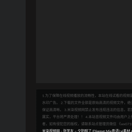
1.为了保障在线视频播放的流畅性，本站在线试看的视频是
水印广告。 2.下载的文件全部是原始高清的视频文件，绝无
保证高清晰。 3.米柒视频网禁止发布违规违法的信息，若您
属实，平台将严肃处理！！ 4.本站音视频文件均由用户上
者，如有侵犯您的版权，请联系站点管理员微信 《wx07
米柒视频网
»
张学友 – 夕阳醉了 (Djwave Mix粤语) vj素材.