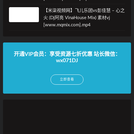
【米柒视频网】飞儿乐团vs彭佳慧 – 心之
火 (Dj阿亮 VinaHouse Mix) 素材vj
[www.mqmix.com].mp4
开通VIP会员：享受资源七折优惠 站长微信：
wx071DJ
立即查看