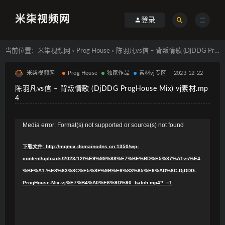
米柒视频网
登录
当前位置：
米柒视频网
Prog House
陈羽凡vs信 – 背叛情歌 (DjDDG ProgHouse Mix) vj素材.mp4
>
>
米柒视频网
Prog House
独家作品
素材vj专区
2023-12-22
陈羽凡vs信 – 背叛情歌 (DjDDG ProgHouse Mix) vj素材.mp
4
视
Media error: Format(s) not supported or source(s) not found
频
下载文件: http://mqmix.domaincdns.cn:1350/wp-
播
content/uploads/2023/12/%E9%99%88%E7%BE%BD%E5%87%A1vs%E4
放
%BF%A1-%E8%83%8C%E5%8F%9B%E6%83%85%E6%AD%8C-DjDDG-
器
ProgHouse-Mix-vj%E7%B4%A0%E6%9D%90_batch.mp4?_=1