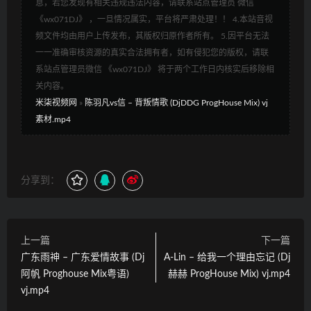
息，若您发现有相关违规违法内容，请联系站点管理员 微信
《wx071DJ》 ，一旦情况属实，平台将严肃处理！！ 4.本站音视
频文件均由用户上传发布，其版权归原作者所有。 5.因平台无法
一一准确审核资源的真实合法拥有者，如有侵犯您的版权，请联
系站点管理员微信 《wx071DJ》 将于两个工作日内核实后移除相
关内容。
米柒视频网
»
陈羽凡vs信 – 背叛情歌 (DjDDG ProgHouse Mix) vj
素材.mp4
分享到：
上一篇
下一篇
广东雨神 – 广东爱情故事 (Dj
A-Lin – 给我一个理由忘记 (Dj
阿帆 Proghouse Mix粤语)
赫赫 ProgHouse Mix) vj.mp4
vj.mp4