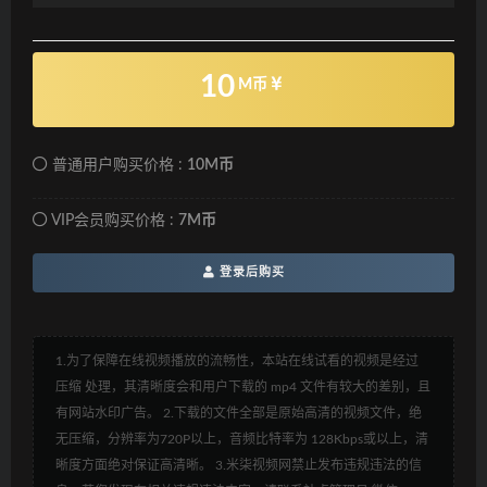
10
M币
普通用户购买价格 :
10M币
VIP会员购买价格 :
7M币
登录后购买
1.为了保障在线视频播放的流畅性，本站在线试看的视频是经过
压缩 处理，其清晰度会和用户下载的 mp4 文件有较大的差别，且
有网站水印广告。 2.下载的文件全部是原始高清的视频文件，绝
无压缩，分辨率为720P以上，音频比特率为 128Kbps或以上，清
晰度方面绝对保证高清晰。 3.米柒视频网禁止发布违规违法的信