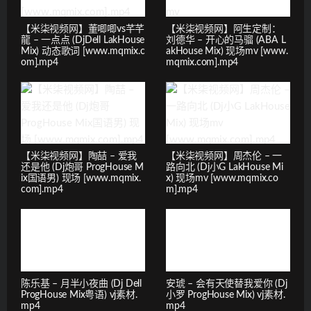
【米柒视频网】董唧唧vs芊芊
【米柒视频网】阿生定制：
龍 – 一点点 (DjDell LakHouse
刘德华 – 开心的马骝 (ABA L
Mix) 动态歌词 [www.mqmix.c
akHouse Mix) 现场mv [www.
om].mp4
mqmix.com].mp4
【米柒视频网】陶喆 – 爱我
【米柒视频网】周杰伦 – 一
还是他 (Dj炮哥 ProgHouse M
路向北 (Dj小G LakHouse Mi
ix国语男) 现场 [www.mqmix.
x) 现场mv [www.mqmix.co
com].mp4
m].mp4
陈乐基 – 月半小夜曲 (Dj Dell
安琥 – 会有天使替我爱你 (Dj
ProgHouse Mix粤语) vj素材.
小罗 ProgHouse Mix) vj素材.
mp4
mp4