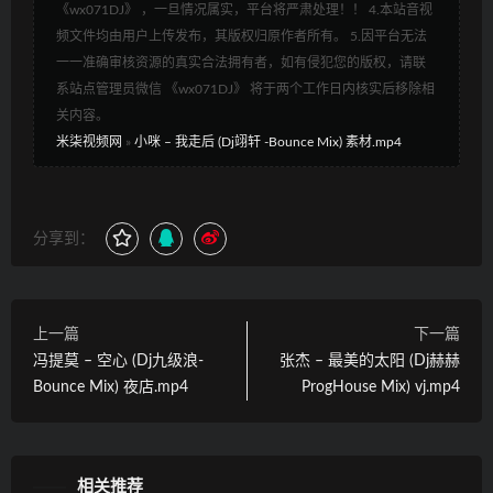
《wx071DJ》 ，一旦情况属实，平台将严肃处理！！ 4.本站音视
频文件均由用户上传发布，其版权归原作者所有。 5.因平台无法
一一准确审核资源的真实合法拥有者，如有侵犯您的版权，请联
系站点管理员微信 《wx071DJ》 将于两个工作日内核实后移除相
关内容。
米柒视频网
»
小咪 – 我走后 (Dj翊轩 -Bounce Mix) 素材.mp4
分享到：
上一篇
下一篇
冯提莫 – 空心 (Dj九级浪-
张杰 – 最美的太阳 (Dj赫赫
Bounce Mix) 夜店.mp4
ProgHouse Mix) vj.mp4
相关推荐