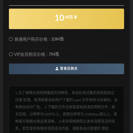
10
M币
普通用户购买价格 :
10M币
VIP会员购买价格 :
7M币
登录后购买
1.为了保障在线视频播放的流畅性，本站在线试看的视频是经过
压缩 处理，其清晰度会和用户下载的 mp4 文件有较大的差别，且
有网站水印广告。 2.下载的文件全部是原始高清的视频文件，绝
无压缩，分辨率为720P以上，音频比特率为 128Kbps或以上，清
晰度方面绝对保证高清晰。 3.米柒视频网禁止发布违规违法的信
息，若您发现有相关违规违法内容，请联系站点管理员 微信