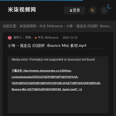
米柒视频网
登录
当前位置：
米柒视频网
中文 Melbourne
小咪 – 我走后 (Dj翊轩 -Bounce Mix) 素材.mp4
>
>
制作人：阿哒
中文 Melbourne
2023-12-22
小咪 – 我走后 (Dj翊轩 -Bounce Mix) 素材.mp4
视
Media error: Format(s) not supported or source(s) not found
频
下载文件: http://mqmix.domaincdns.cn:1350/wp-
播
content/uploads/2023/12/%E5%B0%8F%E5%92%AA-
放
%E6%88%91%E8%B5%B0%E5%90%8E-Dj%E7%BF%8A%E8%BD%A9-
器
Bounce-Mix-%E7%B4%A0%E6%9D%90_batch.mp4?_=1