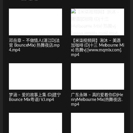
邓岳章 – 不做情人(湛江Dj法
【米柒视频网】湫沐 – 美酒
官 BounceMix) 热舞夜店.mp
加咖啡 (Dj十三 Melbourne Mi
4.mp4
x) 热舞vj [www.mqmix.com].
mp4
梦涵 – 爱的故事上集 (Dj建宁
广东永琳 – 真的爱着你(DjHe
Bounce Mix粤语) VJ.mp4
nryMelbourne Mix)热舞夜店.
mp4