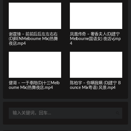
谢霆锋 – 前前后后左左右右
凤凰传奇 – 奢香夫人(Dj建宁
(DjBENMelbourne Mix)热舞
Melbourne国语女) 夜店vj.mp
夜店.mp4
4
健哥 – 一于奉陪(Dj十三Melb
陈柏宇 – 你瞒我瞒 (Dj建宁 B
ourne Mix)热舞夜店.mp4
ounce Mix粤语) 风景.mp4