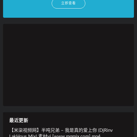
立即查看
最近更新
【米柒视频网】半吨兄弟 – 我是真的爱上你 (DjRinv
LakHous Mix) 素材vj [www.mqmix.com].mp4