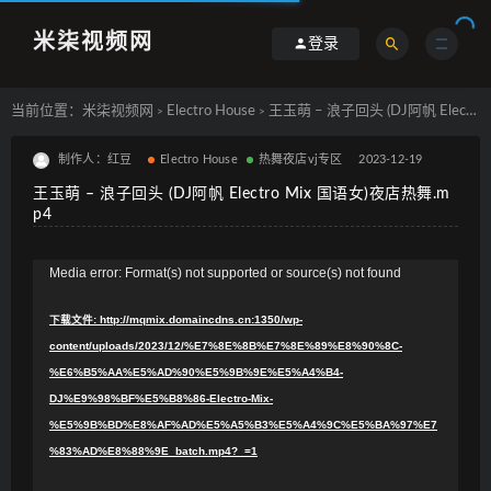
米柒视频网
登录
当前位置：
米柒视频网
Electro House
王玉萌 – 浪子回头 (DJ阿帆 Electro Mix 国语女)夜店热舞.mp4
>
>
制作人：红豆
Electro House
热舞夜店vj专区
2023-12-19
王玉萌 – 浪子回头 (DJ阿帆 Electro Mix 国语女)夜店热舞.m
p4
视
Media error: Format(s) not supported or source(s) not found
频
下载文件: http://mqmix.domaincdns.cn:1350/wp-
播
content/uploads/2023/12/%E7%8E%8B%E7%8E%89%E8%90%8C-
放
%E6%B5%AA%E5%AD%90%E5%9B%9E%E5%A4%B4-
器
DJ%E9%98%BF%E5%B8%86-Electro-Mix-
%E5%9B%BD%E8%AF%AD%E5%A5%B3%E5%A4%9C%E5%BA%97%E7
%83%AD%E8%88%9E_batch.mp4?_=1