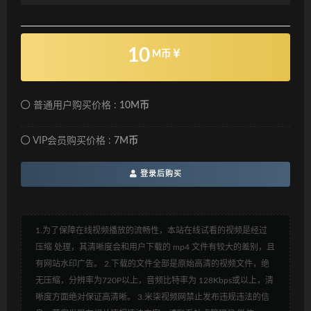
10
M币
普通用户购买价格 :
10M币
VIP会员购买价格 :
7M币
登录后购买
1.为了保障在线视频播放的流畅性，本站在线试看的视频是经过
压缩 处理，其清晰度会和用户下载的 mp4 文件有较大的差别，且
有网站水印广告。 2.下载的文件全部是原始高清的视频文件，绝
无压缩，分辨率为720P以上，音频比特率为 128Kbps或以上，清
晰度方面绝对保证高清晰。 3.米柒视频网禁止发布违规违法的信