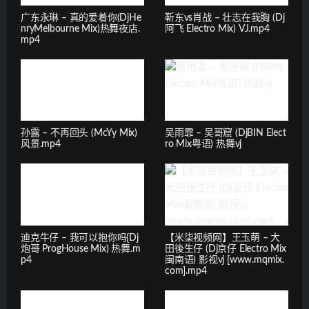
广东永琳 – 真的爱着你(DjHe
靳东vs肖战 – 壮志在我胸 (Dj
nryMelbourne Mix)热舞夜店.
阿飞 Electro Mix) VJ.mp4
mp4
孙露 – 不再回头 (McYy Mix)
吴雨霏 – 吴哥窟 (DjBIN Elect
风景.mp4
ro Mix粤语) 热舞vj
迪克牛仔 – 我可以抱你吗{Dj
【米柒视频网】王玉萌 – 大
炮哥 ProgHouse Mix) 热舞.m
田後生仔 (Dj京仔 Electro Mix
p4
闽南语) 影视vj [www.mqmix.
com].mp4