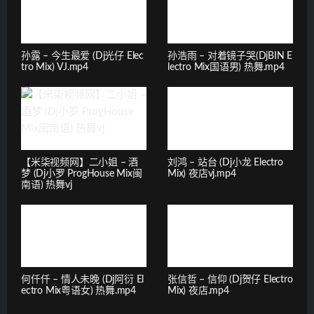
孙露 – 今生最爱 (Dj光仔 Elec
孙浩雨 – 对着镜子哭(DjBIN E
tro Mix) VJ.mp4
lectro Mix国语男) 热舞.mp4
【米柒视频网】二小姐 – 酒
刘鸿 – 站台 (Dj小龙 Electro
梦 (Dj小罗 ProgHouse Mix闽
Mix) 夜店vj.mp4
南语) 热舞vj
何仟仟 – 情人未晚 (Dj阿衍 El
张信哲 – 信仰 (Dj贺仔 Electro
ectro Mix粤语女) 热舞.mp4
Mix) 夜店.mp4