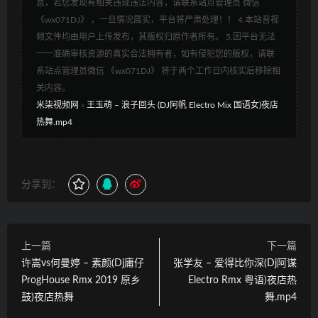
息，若您发现有相关违规违法内容，请联系站点管理员 微信
《wx071DJ》 ，一旦情况属实，平台将严肃处理！！ 4.本站音视
频文件均由用户上传发布，其版权归原作者所有。 5.因平台无法
一一准确审核资源的真实合法拥有者，如有侵犯您的版权，请联
系站点管理员微信 《wx071DJ》 将于两个工作日内核实后移除相
关内容。
米柒视频网
»
王玉萌 – 浪子回头 (DJ阿帆 Electro Mix 国语女)夜店
热舞.mp4
分享到：
上一篇
下一篇
许嵩vs何曼婷 – 素颜(Dj庸仔
张学友 – 爱得比你深(Dj阿谋
ProgHouse Rmx 2019 原乡
Electro Rmx 粤语)夜店热
鼓)夜店热舞
舞.mp4