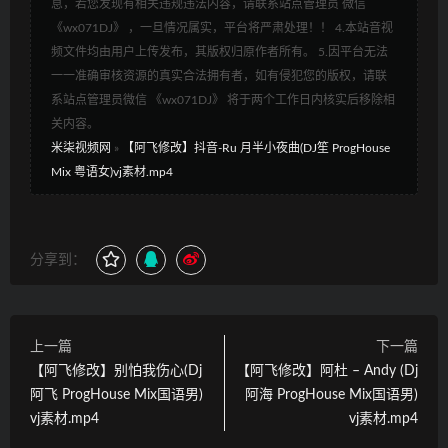
息，若您发现有相关违规违法内容，请联系站点管理员 微信
《wx071DJ》 ，一旦情况属实，平台将严肃处理！！ 4.本站音视
频文件均由用户上传发布，其版权归原作者所有。 5.因平台无法
一一准确审核资源的真实合法拥有者，如有侵犯您的版权，请联
系站点管理员微信 《wx071DJ》 将于两个工作日内核实后移除相
关内容。
米柒视频网
»
【阿飞修改】抖音-Ru 月半小夜曲(DJ笙 ProgHouse
Mix 粤语女)vj素材.mp4
分享到：
上一篇
下一篇
【阿飞修改】别怕我伤心(Dj
【阿飞修改】阿杜 – Andy (Dj
阿飞 ProgHouse Mix国语男)
阿海 ProgHouse Mix国语男)
vj素材.mp4
vj素材.mp4