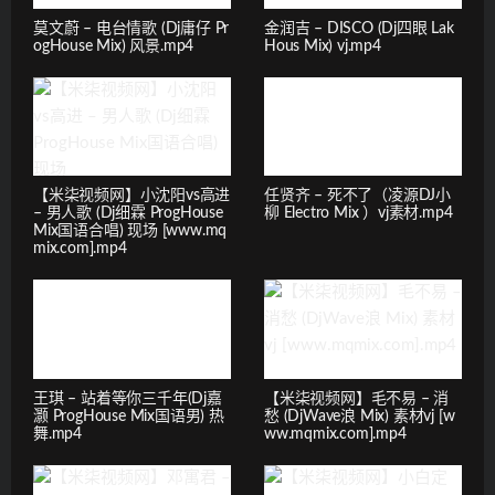
莫文蔚 – 电台情歌 (Dj庸仔 Pr
金润吉 – DISCO (Dj四眼 Lak
ogHouse Mix) 风景.mp4
Hous Mix) vj.mp4
【米柒视频网】小沈阳vs高进
任贤齐 – 死不了（凌源DJ小
– 男人歌 (Dj细霖 ProgHouse
柳 Electro Mix ）vj素材.mp4
Mix国语合唱) 现场 [www.mq
mix.com].mp4
王琪 – 站着等你三千年(Dj嘉
【米柒视频网】毛不易 – 消
灏 ProgHouse Mix国语男) 热
愁 (DjWave浪 Mix) 素材vj [w
舞.mp4
ww.mqmix.com].mp4