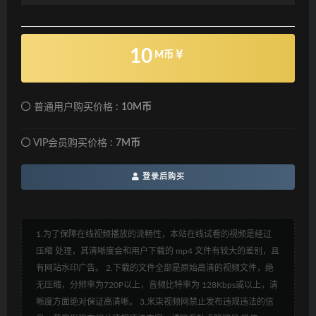
10
M币
普通用户购买价格 :
10M币
VIP会员购买价格 :
7M币
登录后购买
1.为了保障在线视频播放的流畅性，本站在线试看的视频是经过
压缩 处理，其清晰度会和用户下载的 mp4 文件有较大的差别，且
有网站水印广告。 2.下载的文件全部是原始高清的视频文件，绝
无压缩，分辨率为720P以上，音频比特率为 128Kbps或以上，清
晰度方面绝对保证高清晰。 3.米柒视频网禁止发布违规违法的信