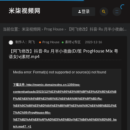
米柒视频网
登录
当前位置：
米柒视频网
Prog House
【阿飞修改】抖音-Ru 月半小夜曲(DJ笙 ProgHouse Mix 粤语女)vj素材.mp4
>
>
制作人：阿飞
Prog House
素材vj专区
2023-12-16
【阿飞修改】抖音-Ru 月半小夜曲(DJ笙 ProgHouse Mix 粤
语女)vj素材.mp4
视
Media error: Format(s) not supported or source(s) not found
频
下载文件: http://mqmix.domaincdns.cn:1350/wp-
播
content/uploads/2023/12/%E3%80%90%E9%98%BF%E9%A3%9E%E4%B
放
F%AE%E6%94%B9%E3%80%91%E6%8A%96%E9%9F%B3-Ru-
器
%E6%9C%88%E5%8D%8A%E5%B0%8F%E5%A4%9C%E6%9B%B2DJ%E
7%AC%99-ProgHouse-Mix-
%E7%B2%A4%E8%AF%AD%E5%A5%B3vj%E7%B4%A0%E6%9D%90_ba
tch.mp4?_=1