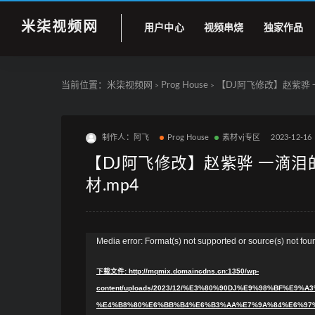
米柒视频网
用户中心
视频串烧
独家作品
当前位置：
米柒视频网
Prog House
【DJ阿飞修改】赵紫骅 一滴泪
>
>
制作人：阿飞
Prog House
素材vj专区
2023-12-16
【DJ阿飞修改】赵紫骅 一滴泪的时间(
材.mp4
视
Media error: Format(s) not supported or source(s) not fou
频
下载文件: http://mqmix.domaincdns.cn:1350/wp-
播
content/uploads/2023/12/%E3%80%90DJ%E9%98%BF%E
放
%E4%B8%80%E6%BB%B4%E6%B3%AA%E7%9A%84%E6%97%B
器