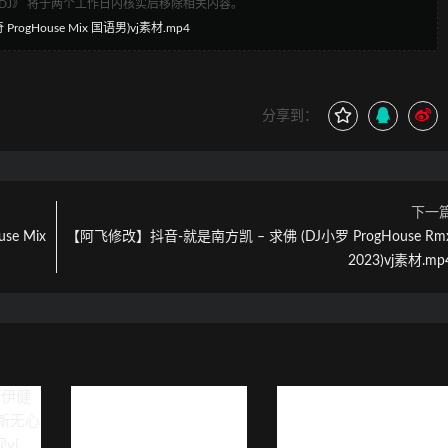
1DJ》 将于两个工作日内核实后移除相关内容。
gHouse Mix 国语男)vj素材.mp4
分享到：
下一
e Mix
【阿飞修改】抖音-就是南方凯 – 求佛 (DJ小罗 ProgHouse Rm
2023)vj素材.mp