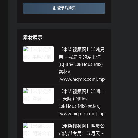
登录后购买
素材展示
【米柒视频网】半吨兄
弟 – 我是真的爱上你
(DjRinv LakHous Mix)
素材vj
[www.mqmix.com].mp4
【米柒视频网】洋澜一
– 天际 (DjRinv
LakHous Mix) 素材vj
[www.mqmix.com].mp4
【米柒视频网】明爵公
馆内部专用：五月天 –