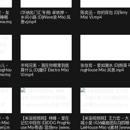
– 友
(华纳名门汇专用) 卓依婷 –
陈奕迅 – 你的背包 (DjTerry
心睡眠
乡间小路 (DjWave浪 Mix) 风
Mix) VJ.mp4
ww.mq
景vj.mp4
儿 –
半吨兄弟 – 我在你眼里到底
张信哲 – 爱如潮水 (Dj炮哥 
ogHou
算什么 (Dj庸仔 Electro Mix)
rogHouse Mix) 风景.mp4
ww.mq
VJ.mp4
– 今
【米柒视频网】林峰 – 爱在
【米柒视频网】王力宏 – 大
 Mix)
记忆中找你 (DjDDG ProgHo
城小爱 (426编曲团队Dj四眼
om].m
use Mix粤语) 现场mv [www.
LakHouse Mix) vj素材 [www