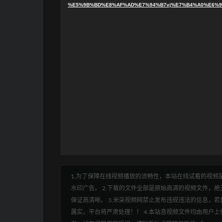
%E5%9B%BD%E8%AF%AD%E7%94%B7vj%E7%B4%A0%E6%9D%
1.为了保障在线视频播放的流畅性，本站在线试看的视频是
水印广告。 2.下载的文件全部是原始高清的视频文件，绝无
保证高清晰。 3.米柒视频网禁止发布违规违法的信息，若您
属实，平台将严肃处理！！ 4.本站音视频文件均由用户上