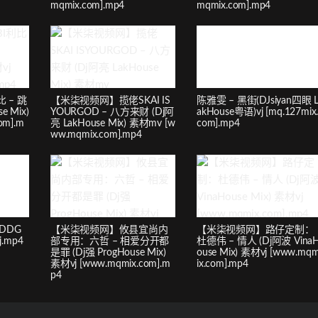
mqmix.com].mp4
mqmix.com].mp4
 – 跳
【米柒视频网】揽佬SKAI IS
陈雅雯 – 黑街(DJsiyan四眼 
e Mix)
YOURGOD – 八方来财 (Dj阿
akHouse粤语)vj [mq.127mix
om].m
亮 LakHouse Mix) 素材mv [w
com].mp4
ww.mqmix.com].mp4
jDDG
【米柒视频网】攸县宜尚内
【米柒视频网】路仔定制：
j.mp4
部专用：六哲 – 相爱分开都
杜德伟 – 情人 (Dj阿波 Vina
是罪 (Dj强 ProgHouse Mix)
ouse Mix) 素材vj [www.mq
素材vj [www.mqmix.com].m
ix.com].mp4
p4