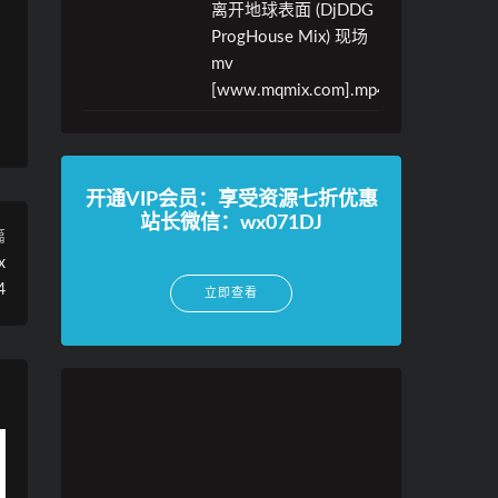
离开地球表面 (DjDDG
ProgHouse Mix) 现场
mv
[www.mqmix.com].mp4
开通VIP会员：享受资源七折优惠
站长微信：wx071DJ
篇
x
4
立即查看