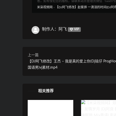
者，如有侵犯您的版权，请联系站点管理员微信 《wx07
米柒视频网
»
【DJ阿飞修改】赵紫骅 一滴泪的时间(DJ阿奇 Pro
制作人：阿飞
VIP
上一篇
【DJ阿飞修改】王杰 – 我是真的爱上你(Dj铭仔 ProgHous
国语男)vj素材.mp4
相关推荐