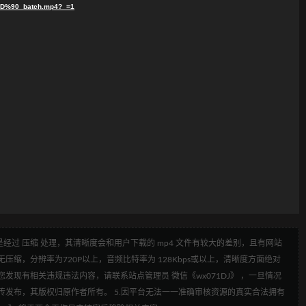
90_batch.mp4?_=1
经过 压缩 处理，其清晰度会和用户下载的 mp4 文件有较大的差别，且有网站
压缩，分辨率为720P以上，音频比特率为 128Kbps或以上，清晰度方面绝对
发现有相关违规违法内容，请联系站点管理员 微信《wx071DJ》 ，一旦情况
传发布，其版权归原作者所有。 5.因平台无法一一准确审核资源的真实合法拥有