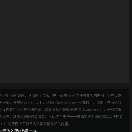
经过 压缩 处理，其清晰度会和用户下载的 mp4 文件有较大的差别，且有网站
压缩，分辨率为720P以上，音频比特率为 128Kbps或以上，清晰度方面绝对
发现有相关违规违法内容，请联系站点管理员 微信《wx071DJ》 ，一旦情况
传发布，其版权归原作者所有。 5.因平台无法一一准确审核资源的真实合法拥有
1DJ》 将于两个工作日内核实后移除相关内容。
 Mix粤语女)夜店热舞.mp4