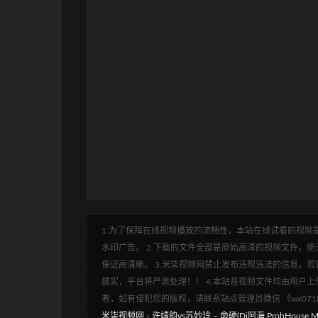
1.为了保障在线视频播放的流畅性，本站在线试看的视频是
水印广告。 2.下载的文件全部是原始高清的视频文件，绝无
保证高清晰。 3.米柒视频网禁止发布违规违法的信息，若您
属实，平台将严肃处理！！ 4.本站音视频文件均由用户上
者，如有侵犯您的版权，请联系站点管理员微信 《wx07
米柒视频网
»
许靖韵vs苏妙玲 – 命硬(Dj阿海 ProhHouse