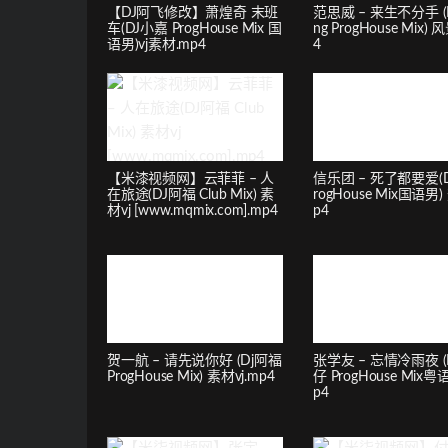
【DJ阿飞修改】萧煌奇 末班
范思威 – 来生不分手 (D
车(DJ小嘉 ProgHouse Mix 国
ng ProgHouse Mix) 
语男)vj素材.mp4
4
【米漆视频网】云菲菲 – 人
信乐团 – 死了都要爱(Dj
在旅途(DJ阿福 Club Mix) 素
rogHouse Mix国语男)
材vj [www.mqmix.com].mp4
p4
贺一航 – 请先说你好 (Dj阿福
张学友 – 忘情冷雨夜 (D
ProgHouse Mix) 素材vj.mp4
仔 ProgHouse Mix粤语
p4