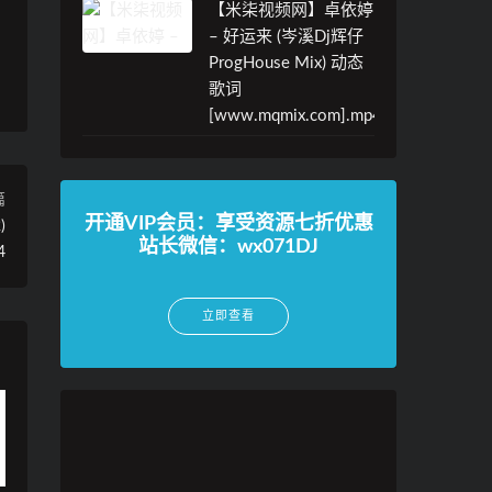
【米柒视频网】卓依婷
– 好运来 (岑溪Dj辉仔
ProgHouse Mix) 动态
歌词
[www.mqmix.com].mp4
篇
开通VIP会员：享受资源七折优惠
)
站长微信：wx071DJ
4
立即查看