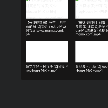
【米柒视频网】张宇 – 月亮
【米柒视频网】付雪 –
惹的祸 (Dj文少 Electro Mix)
良缘 (Dj细霖 Dj浩仔 P
热舞vj [www.mqmix.com].m
use Mix国语女) 影视 [
p4
mqmix.com].mp4
迪克牛仔 – 风飞沙 (Dj阿福 P
黄品源 – 小薇 (DjTeeok
rogHouse Mix) vj.mp4
House Mix) vj.mp4