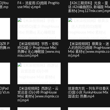
jYou
F4 – 流星雨 (Dj炮哥 ProgHo
【426三期资料】光良 – 童
风景.mp
use Mix) vj.mp4
话 (426编曲团队 新福鼓 Mix
素材vj [mq.127mix.com].mp
ZR P
【米柒视频网】宇西 – 安和
【米柒视频网】蔡黄汝 – 迷
 热舞.m
桥(Dj星少 ProgHouse Mix)
人的危险(Dj炮哥 ProgHouse
热舞vj 无心睡眠鼓 [www.mq
Mix) 素材vj [www.mqmix.co
mix.com].mp4
m].mp4
jPad
【米柒视频网】西游记 – 云
就是南方凯 – 列车开往春天
) VJ.m
宫迅音 (Dj小帅 ProgHouse
(Dj宣小庆 FunkyHouse Mix
Mix) 素材vj [www.mqmix.co
国语女) 热舞.mp4
m].mp4