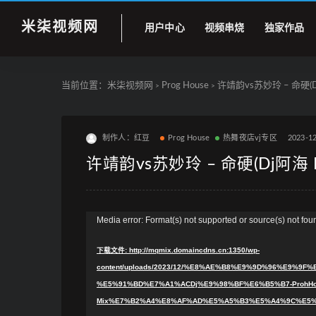
米柒视频网
用户中心
视频串烧
独家作品
当前位置：
米柒视频网
Prog House
许靖韵vs苏妙玲 – 命硬(Dj
>
>
制作人：红豆
Prog House
热舞夜店vj专区
2023-1
许靖韵vs苏妙玲 – 命硬(Dj阿海 P
视
Media error: Format(s) not supported or source(s) not fou
频
下载文件: http://mqmix.domaincdns.cn:1350/wp-
播
content/uploads/2023/12/%E8%AE%B8%E9%9D%96%E9%9
放
%E5%91%BD%E7%A1%ACDj%E9%98%BF%E6%B5%B7-ProhHo
器
Mix%E7%B2%A4%E8%AF%AD%E5%A5%B3%E5%A4%9C%E5%B