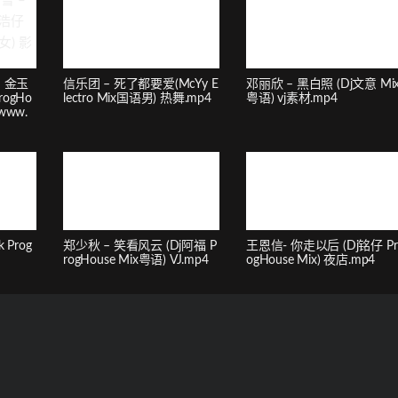
 金玉
信乐团 – 死了都要爱(McYy E
邓丽欣 – 黑白照 (Dj文意 Mi
rogHo
lectro Mix国语男) 热舞.mp4
粤语) vj素材.mp4
www.
 Prog
郑少秋 – 笑看风云 (Dj阿福 P
王恩信- 你走以后 (Dj铭仔 Pr
rogHouse Mix粤语) VJ.mp4
ogHouse Mix) 夜店.mp4